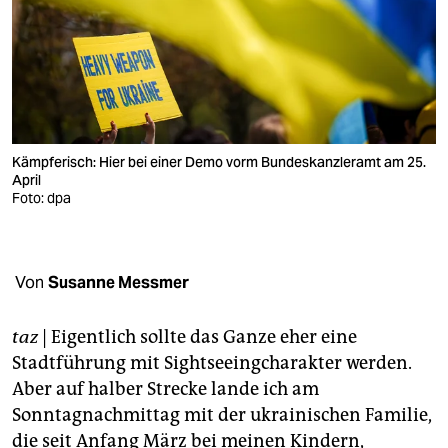
berlin
nord
wahrheit
verlag
Kämpferisch: Hier bei einer Demo vorm Bundeskanzleramt am 25.
verlag
April
Foto: dpa
veranstaltungen
shop
Von
Susanne Messmer
fragen & hilfe
unterstützen
taz
| Eigentlich sollte das Ganze eher eine
Stadtführung mit Sightseeingcharakter werden.
abo
Aber auf halber Strecke lande ich am
genossenschaft
Sonntagnachmittag mit der ukrainischen Familie,
die seit Anfang März bei meinen Kindern,