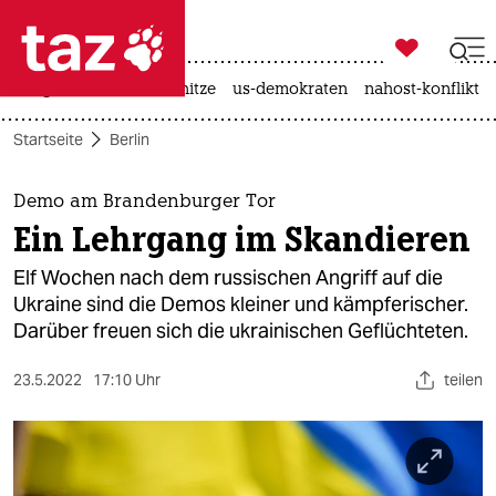

taz zahl ich
krieg in der ukraine
hitze
us-demokraten
nahost-konflikt

taz zahl ich
Startseite
Berlin
taz zahl ich
themen
Demo am Brandenburger Tor
Ein Lehrgang im Skandieren
politik
Elf Wochen nach dem russischen Angriff auf die
öko
Ukraine sind die Demos kleiner und kämpferischer.
Darüber freuen sich die ukrainischen Geflüchteten.
gesellschaft
23.5.2022
17:10 Uhr
teilen
kultur
sport