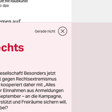
üllt mit Raubkunst
o: dpa
hemen auf.
n. Sie
Gerade nicht
haffen,
oot. Doch
echts
wegung auf
onders
esellschaft! Besonders jetzt
rt gegen Rechtsextremismus
 mit
z kooperiert daher mit „Alles
 Menschen,
ller Einnahmen aus Anmeldungen
st das
. September – an die Kampagne,
die
rstützt und Freiräume sichern will,
bei?
 ändern