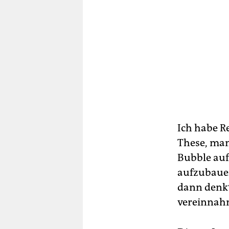
Ich habe R
These, man
Bubble auf
aufzubauen
dann denkt,
vereinnah