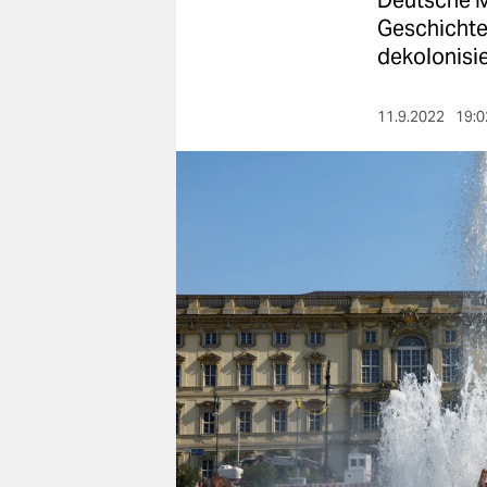
Deutsche M
berlin
Geschichte.
nord
dekolonisi
wahrheit
11.9.2022
19:0
verlag
verlag
veranstaltungen
shop
fragen & hilfe
unterstützen
abo
genossenschaft