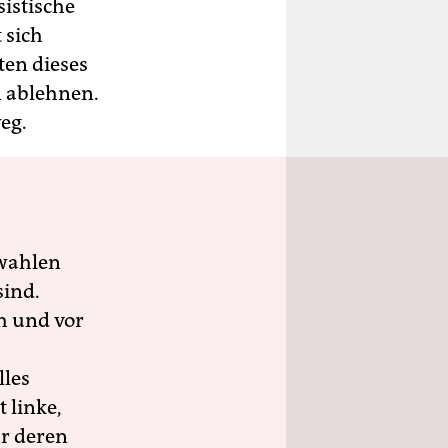
sistische
 sich
ten dieses
n ablehnen.
eg.
wahlen
sind.
h und vor
lles
 linke,
ür deren