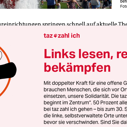
bef
Fot
ureinrichtungen springen schnell auf aktuelle T
l ob diese aus der Uni oder von der Straße komme
taz
zahl ich

en, sie wollen Inhalten mehr Öffentlichkeit versc
is­sen­schaft­le­r*in­nen und Ak­ti­vis­t*in­nen ins B
Links lesen, r
e dabei häufig die Komplexität einer sozialen Be
bekämpfen
ein oberflächliches Spielzeitmotto herunter. Bes
ist das nicht.
Mit doppelter Kraft für eine offene G
brauchen Menschen, die sich vor O
ll mal was zum Thema Flucht, danach irgendwas
einsetzen, unsere Solidarität. Die ta
 und dann schnell Themensprung zu Klima. Für
beginnt im Zentrum“. 50 Prozent a
ahre und Jahrzehnte Expertise aufgebaut haben, i
bei taz zahl ich gehen – bis zum 30
üdend. Hier wird nach Relevanz gesucht – doch 
die linke, selbstverwaltete Orte unte
bevor sie verschwinden. Sind Sie da
nen bauen keine langfristigen Bündnisse auf und