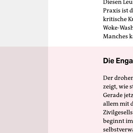
Diesen Leut
Praxis ist
kritische 
Woke-Washi
Manches ka
Die Enga
Der drohe
zeigt, wie
Gerade jet
allem mit d
Zivilgesell
beginnt im
selbstverw