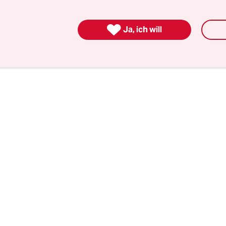
s an den Strukturen im Betrieb. Es bleibt das alte
von Machtkritik auf der Bühne und Machtmiss

Ja, ich will
 Kulissen.