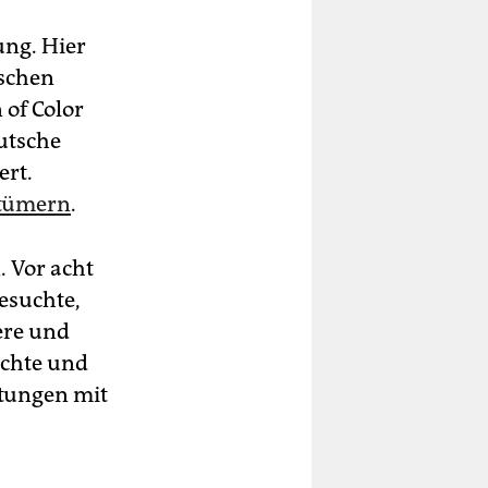
ng. Hier
ischen
 of Color
eutsche
ert.
ntümern
.
. Vor acht
besuchte,
ere und
ichte und
ltungen mit