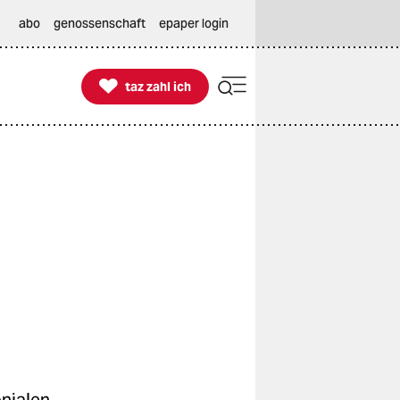
abo
genossenschaft
epaper login

taz zahl ich
taz zahl ich