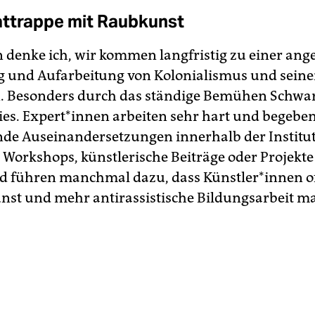
ttrappe mit Raubkunst
 denke ich, wir kommen langfristig zu einer an
g und Aufarbeitung von Kolonialismus und sein
. Besonders durch das ständige Bemühen Schwa
s. Ex­per­t*in­nen arbeiten sehr hart und begeben
de Auseinandersetzungen innerhalb der Institu
 Workshops, künstlerische Beiträge oder Projekt
d führen manchmal dazu, dass Künst­le­r*in­nen o
nst und mehr antirassistische Bildungsarbeit m