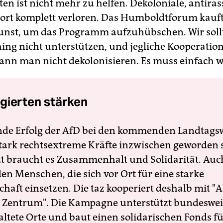
en ist nicht mehr zu helfen. Dekoloniale, antiras
 dort komplett verloren. Das Humboldtforum kauft
Kunst, um das Programm aufzuhübschen. Wir soll
ng nicht unterstützen, und jegliche Kooperatio
nn man nicht dekolonisieren. Es muss einfach w
gierten stärken
nde Erfolg der AfD bei den kommenden Landtags
 stark rechtsextreme Kräfte inzwischen geworden 
zt braucht es Zusammenhalt und Solidarität. Auc
en Menschen, die sich vor Ort für eine starke
schaft einsetzen. Die taz kooperiert deshalb mit "A
 Zentrum". Die Kampagne unterstützt bundesweit
altete Orte und baut einen solidarischen Fonds f