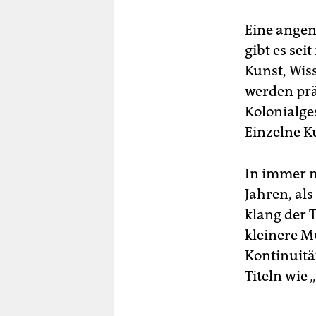
Eine ange
gibt es se
Kunst, Wiss
werden prä
Kolonialge
Einzelne K
In immer m
Jahren, als
klang der 
kleinere M
Kontinuitä
Titeln wie