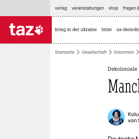
hautnavigation anspringen
hauptinhalt anspringen
footer anspringen
verlag
veranstaltungen
shop
fragen &
krieg in der ukraine
hitze
us-demokr

taz zahl ich
taz zahl ich
Startseite
Gesellschaft
Kolumnen
themen
politik
Dekoloniale 
Manch
öko
gesellschaft
kultur
Kol
von
sport