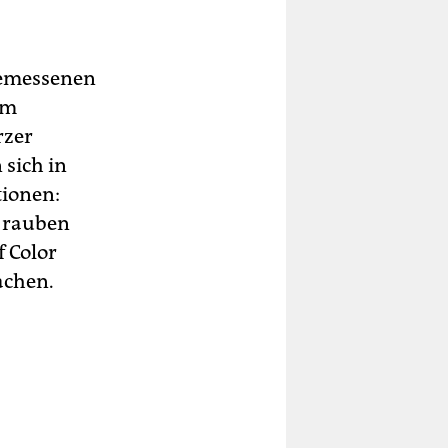
gemessenen
em
rzer
 sich in
tionen:
e rauben
f Color
achen.