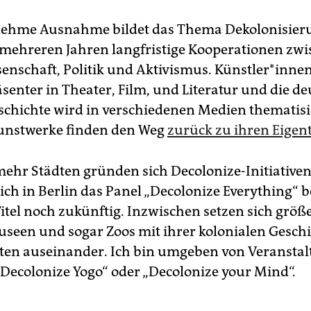
nehme Ausnahme bildet das Thema Dekolonisieru
it mehreren Jahren langfristige Kooperationen zw
enschaft, Politik und Aktivismus. Künst­le­r*in­nen
senter in Theater, Film, und Literatur und die d
schichte wird in verschiedenen Medien thematisi
unstwerke finden den Weg
zurück zu ihren Eige
ehr Städten gründen sich Decolonize-Initiativen
 ich in Berlin das Panel „Decolonize Everything“ 
Titel noch zukünftig. Inzwischen setzen sich größ
useen und sogar Zoos mit ihrer kolonialen Gesch
ten auseinander. Ich bin umgeben von Veransta
 „Decolonize Yogo“ oder „Decolonize your Mind“.