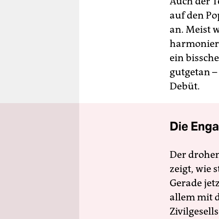
Auch der Te
auf den Po
an. Meist 
harmoniere
ein bissch
gutgetan –
Debüt.
Die Enga
Der drohe
zeigt, wie
Gerade jet
allem mit d
Zivilgesell