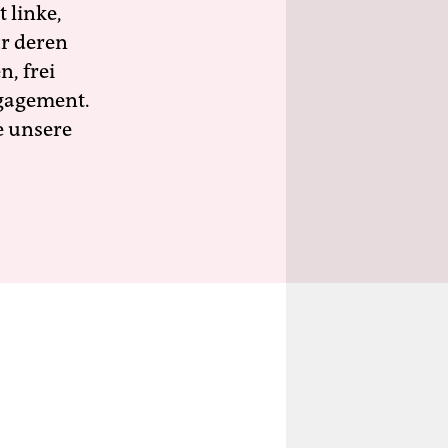
 linke,
ür deren
n, frei
ngagement.
e unsere