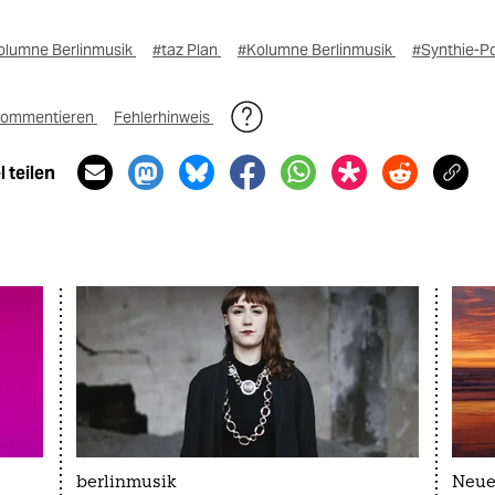
olumne Berlinmusik
#taz Plan
#Kolumne Berlinmusik
#Synthie-P
ommentieren
Fehlerhinweis
 teilen
berlinmusik
Neue