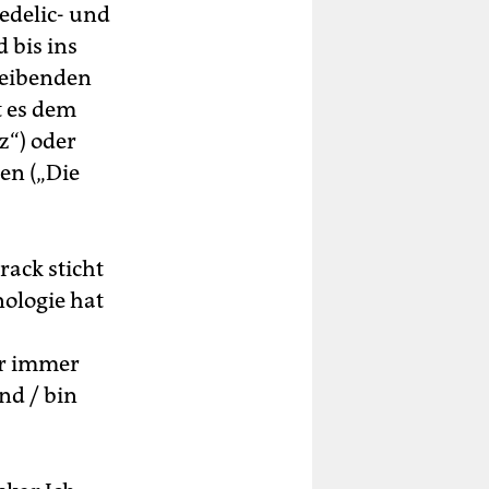
edelic- und
 bis ins
bleibenden
t es dem
z“) oder
en („Die
rack sticht
nologie hat
für immer
nd / bin