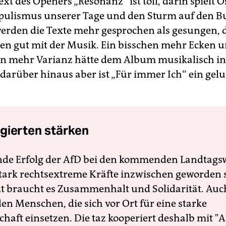
xt des Openers „Resonanz“ ist toll, darin spielt O
pulismus unserer Tage und den Sturm auf den B
werden die Texte mehr gesprochen als gesungen, d
n gut mit der Musik. Ein bisschen mehr Ecken 
en mehr Varianz hätte dem Album musikalisch i
 darüber hinaus aber ist „Für immer Ich“ ein gel
gierten stärken
nde Erfolg der AfD bei den kommenden Landtags
 stark rechtsextreme Kräfte inzwischen geworden 
zt braucht es Zusammenhalt und Solidarität. Auc
en Menschen, die sich vor Ort für eine starke
schaft einsetzen. Die taz kooperiert deshalb mit "A