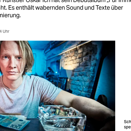
r Künstler Oskar Ich hat sein Debütalbum „Für imme
cht. Es enthält wabernden Sound und Texte über
mierung.
4 Uhr
Sch
sper