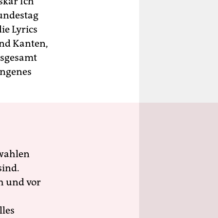
skar Ich
undestag
ie Lyrics
und Kanten,
nsgesamt
ungenes
wahlen
sind.
h und vor
lles