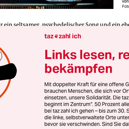
von
Fot
r ein seltsamer, psychedelischer Song und ein e
sames, psychedelisches Video, das man von dem B
taz
zahl ich

tler Oskar Ich als Erstes zu hören und zu sehen
n in Berlin“
hieß der Song, den er im Sommer 20
Links lesen, r
ichte – wabernde Synthesizer waren da zu verne
bekämpfen
zurückgenommene Beats, hallende Gitarrenschl
ischer Sprechgesang. „Dein Haar klebt auf der Ha
wir / Verdunsten in Berlin“, sang dieser Oskar Ic
Mit doppelter Kraft für eine offene G
brauchen Menschen, die sich vor O
emacht für zu heiße Sommertage (und Klimakata
einsetzen, unsere Solidarität. Die ta
beginnt im Zentrum“. 50 Prozent a
bei taz zahl ich gehen – bis zum 30
die linke, selbstverwaltete Orte unte
bevor sie verschwinden. Sind Sie da