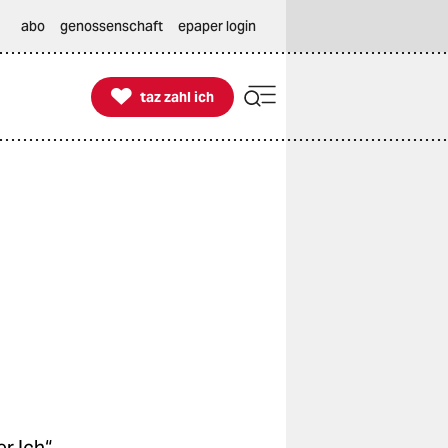
abo
genossenschaft
epaper login

taz zahl ich
taz zahl ich