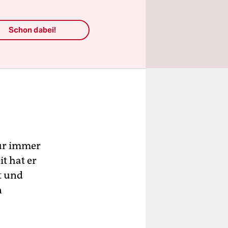
Schon dabei!
Für immer
t hat er
t und
n