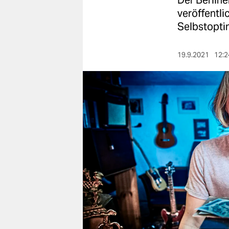
Der Berline
berlin
veröffentli
nord
Selbstopti
wahrheit
19.9.2021
12:2
verlag
verlag
veranstaltungen
shop
fragen & hilfe
unterstützen
abo
genossenschaft