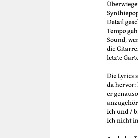
Überwiegen
Synthiepop
Detail gesc
Tempo geha
Sound, wen
die Gitarr
letzte Gart
Die Lyrics 
da hervor:
er genauso
anzugehöre
ich und / b
ich nicht i