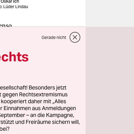
 Oskar Ich
o: Lüder Lindau
benso
erliner
Gerade nicht
 bekam.
20
echts
hmen, dazu
eifen und
ut / Hier
h da; ein
esellschaft! Besonders jetzt
rt gegen Rechtsextremismus
strophen).
z kooperiert daher mit „Alles
ller Einnahmen aus Anmeldungen
. September – an die Kampagne,
rstützt und Freiräume sichern will,
bei?