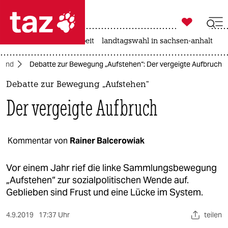

taz zahl ich
autowahn
hitze
arbeit
landtagswahl in sachsen-anhalt

taz zahl ich
land
Debatte zur Bewegung „Aufstehen“: Der vergeigte Aufbruch
taz zahl ich
Debatte zur Bewegung „Aufstehen“
themen
Der vergeigte Aufbruch
politik
öko
Kommentar von
Rainer Balcerowiak
gesellschaft
Vor einem Jahr rief die linke Sammlungsbewegung
„Aufstehen“ zur sozialpolitischen Wende auf.
kultur
Geblieben sind Frust und eine Lücke im System.
sport
4.9.2019
17:37 Uhr
teilen