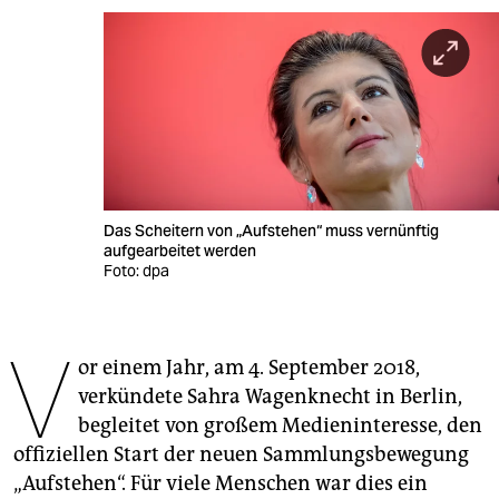
berlin
nord
wahrheit
verlag
verlag
Das Scheitern von „Aufstehen“ muss vernünftig
veranstaltungen
aufgearbeitet werden
Foto: dpa
shop
fragen & hilfe
V
or einem Jahr, am 4. September 2018,
unterstützen
verkündete Sahra Wagenknecht in Berlin,
abo
begleitet von großem Medieninteresse, den
offiziellen Start der neuen Sammlungsbewegung
genossenschaft
„Aufstehen“. Für viele Menschen war dies ein