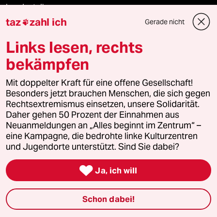
bundestalk
taz
zahl ich
Gerade nicht

fernverbindung
Links lesen, rechts
klima update°
bekämpfen
Mauerecho
Mit doppelter Kraft für eine offene Gesellschaft!
Besonders jetzt brauchen Menschen, die sich gegen
Freie Rede
Rechtsextremismus einsetzen, unsere Solidarität.
Daher gehen 50 Prozent der Einnahmen aus
Neuanmeldungen an „Alles beginnt im Zentrum“ –
reingehen
eine Kampagne, die bedrohte linke Kulturzentren
und Jugendorte unterstützt. Sind Sie dabei?

Newsletter
Ja, ich will
Schon dabei!
team zukunft