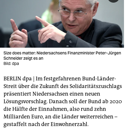
berlin
nord
wahrheit
verlag
verlag
Size does matter: Niedersachsens Finanzminister Peter-Jürgen
Schneider zeigt es an
veranstaltungen
Bild: dpa
shop
BERLIN dpa | Im festgefahrenen Bund-Länder-
fragen & hilfe
Streit über die Zukunft des Solidaritätszuschlags
präsentiert Niedersachsen einen neuen
unterstützen
Lösungsvorschlag. Danach soll der Bund ab 2020
die Hälfte der Einnahmen, also rund zehn
abo
Milliarden Euro, an die Länder weiterreichen –
genossenschaft
gestaffelt nach der Einwohnerzahl.