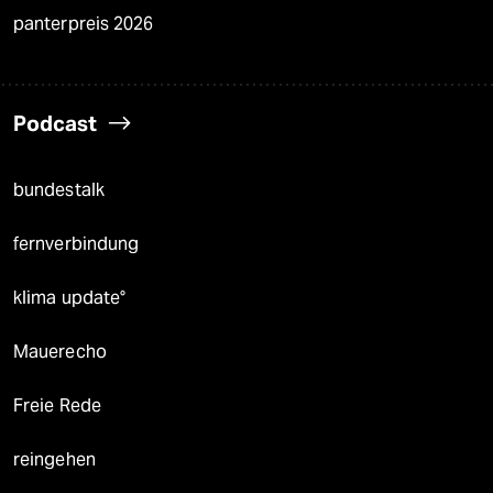
panterpreis 2026
Podcast
bundestalk
fernverbindung
klima update°
Mauerecho
Freie Rede
reingehen