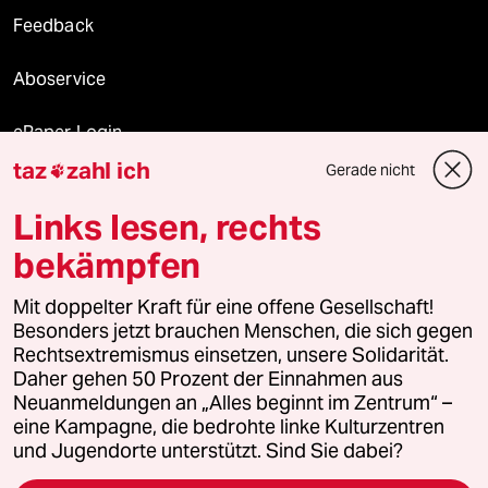
Feedback
Aboservice
ePaper Login
taz
zahl ich
Gerade nicht

Downloads für Abonnierende
Links lesen, rechts
bekämpfen
© 2026 taz Verlags und Vertriebs GmbH
Mit doppelter Kraft für eine offene Gesellschaft!
Alle Rechte vorbehalten. Bei rechtlichen Fragen oder für Genehmigungen
wenden Sie sich bitte an
lizenzen@taz.de
Besonders jetzt brauchen Menschen, die sich gegen
Rechtsextremismus einsetzen, unsere Solidarität.
Daher gehen 50 Prozent der Einnahmen aus
Feedback
Redaktionsstatut
Kommune-Richtlinien
KI-
Neuanmeldungen an „Alles beginnt im Zentrum“ –
eine Kampagne, die bedrohte linke Kulturzentren
Leitlinie
Informant
Datenschutz
Impressum
AGB
und Jugendorte unterstützt. Sind Sie dabei?