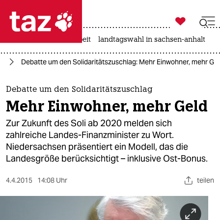

taz zahl ich
autowahn
hitze
arbeit
landtagswahl in sachsen-anhalt

taz zahl ich
nd
Debatte um den Solidaritätszuschlag: Mehr Einwohner, mehr Ge
taz zahl ich
themen
Debatte um den Solidaritätszuschlag
Mehr Einwohner, mehr Geld
politik
Zur Zukunft des Soli ab 2020 melden sich
öko
zahlreiche Landes-Finanzminister zu Wort.
Niedersachsen präsentiert ein Modell, das die
gesellschaft
Landesgröße berücksichtigt – inklusive Ost-Bonus.
kultur
4.4.2015
14:08 Uhr
teilen
sport