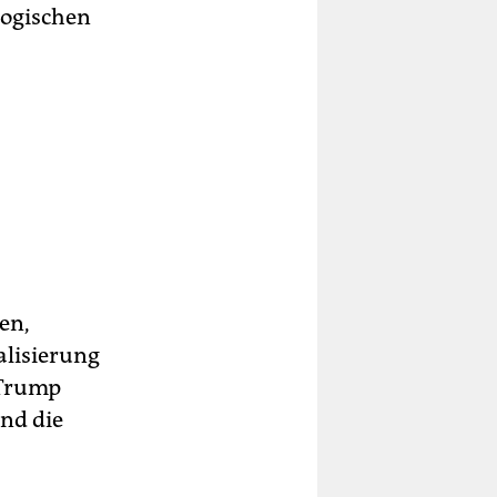
logischen
en,
alisierung
 Trump
und die