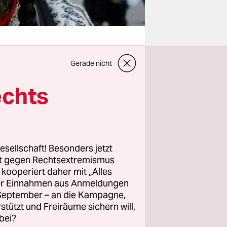
Gerade nicht
sind klar.
echts
aber
 nun
nd meistens
ropagieren.
esellschaft! Besonders jetzt
rt gegen Rechtsextremismus
 völlig
z kooperiert daher mit „Alles
enden
ller Einnahmen aus Anmeldungen
e
. September – an die Kampagne,
rstützt und Freiräume sichern will,
einde der
bei?
sen wird,