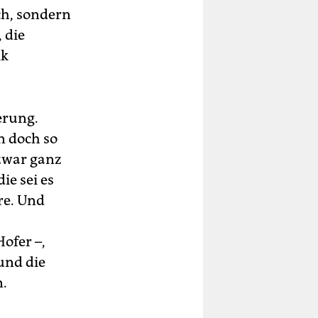
ch, sondern
 die
ik
erung.
n doch so
 zwar ganz
ie sei es
re. Und
ofer –,
 und die
n.