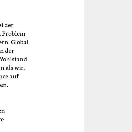
ei der
n Problem
ern. Global
rn der
n Wohlstand
n als wir,
nce auf
en.
en
re