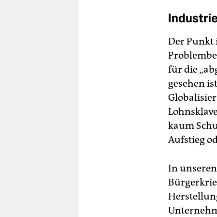
Industri
Der Punkt i
Problembes
für die „a
gesehen is
Globalisier
Lohnsklaven
kaum Schul
Aufstieg o
In unseren
Bürgerkrie
Herstellun
Unternehme