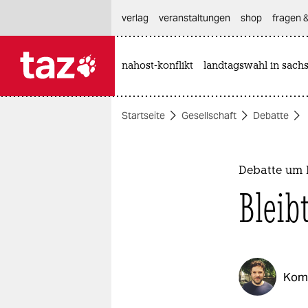
hautnavigation anspringen
hauptinhalt anspringen
footer anspringen
verlag
veranstaltungen
shop
fragen &
nahost-konflikt
landtagswahl in sach

taz zahl ich
taz zahl ich
Startseite
Gesellschaft
Debatte
themen
politik
Debatte um 
öko
Bleibt
gesellschaft
kultur
Kom
sport