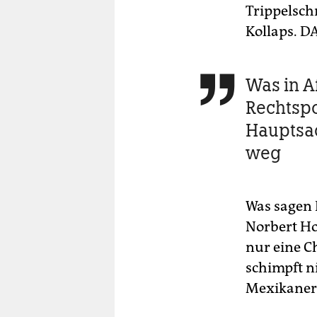
Trippelsch
Kollaps. D
Was in Af

Rechtspo
Hauptsac
weg
Was sagen 
Norbert Hof
nur eine C
schimpft n
Mexikaner