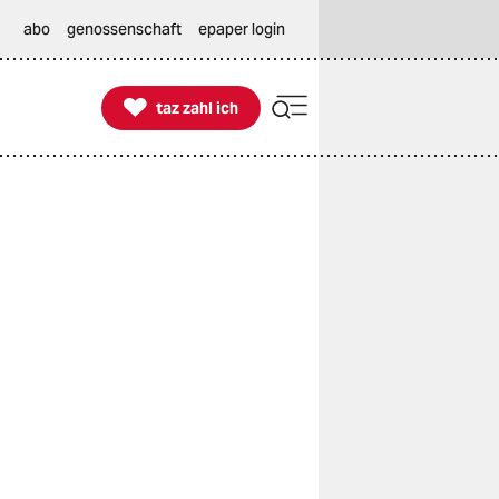
abo
genossenschaft
epaper login

taz zahl ich
taz zahl ich