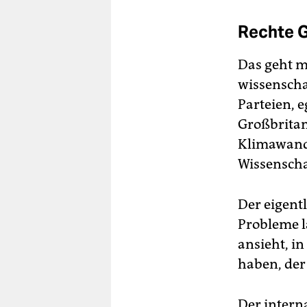
Rechte G
Das geht m
wissenscha
Parteien, e
Großbritan
Klimawande
Wissenscha
Der eigent
Probleme la
ansieht, i
haben, der
Der intern