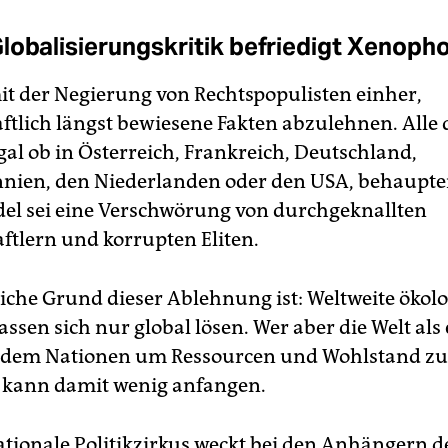
lobalisierungskritik befriedigt Xenoph
it der Negierung von Rechtspopulisten einher,
ftlich längst bewiesene Fakten abzulehnen. Alle 
gal ob in Österreich, Frankreich, Deutschland,
nien, den Niederlanden oder den USA, behaupte
l sei eine Verschwörung von durchgeknallten
ftlern und korrupten Eliten.
liche Grund dieser Ablehnung ist: Weltweite ökol
ssen sich nur global lösen. Wer aber die Welt als
n dem Nationen um Ressourcen und Wohlstand z
 kann damit wenig anfangen.
ationale Politikzirkus weckt bei den Anhängern d