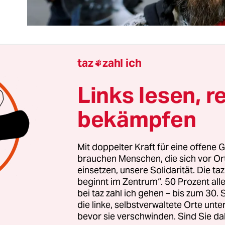
taz
zahl ich

Welt ist doch gar nicht kompliziert. Ihre Probleme 
Links lesen, r
er die Lösungen kann man zwar episch streiten, 
nnoch lässt sich genau sagen, welche Vorschläge
bekämpfen
ichts zum Erhalt der Menschheit beitragen. Es si
en kuscheligen Heimathafen der eigenen Nation p
Mit doppelter Kraft für eine offene G
brauchen Menschen, die sich vor O
ativen Medien werfen gerade Kommentatoren zwei
einsetzen, unsere Solidarität. Die ta
sitionen in einen Topf: die Kritik an der besteh
beginnt im Zentrum“. 50 Prozent a
sordnung durch linke Freihandelskritiker und di
bei taz zahl ich gehen – bis zum 30
die linke, selbstverwaltete Orte unte
stischen Ideen diverser Rechtspopulisten. Alles F
bevor sie verschwinden. Sind Sie da
chen Ordnung, die von rechts und links beschos