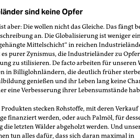
eländer sind keine Opfer
st aber: Die wollen nicht das Gleiche. Das fängt b
chreibung an. Die Globalisierung ist weniger ei
bgehängte Mittelschicht“ in reichen Industrieländ
t es purer Zynismus, die Industrieländer zu Opfe
ung zu stilisieren. De facto arbeiten für unsere
 in Billiglohnländern, die deutlich früher sterbe
bildung genießen und ihr Leben lang keine Cha
der eine Verbesserung ihrer Lebensumstände hab
 Produkten stecken Rohstoffe, mit deren Verkauf
ge finanziert werden, oder auch Palmöl, für dess
g die letzten Wälder abgeholzt werden. Und unse
n tun alles dafür, dass sich daran maximal in