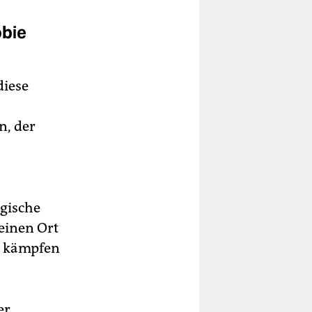
obie
diese
n, der
ogische
 einen Ort
u kämpfen
er