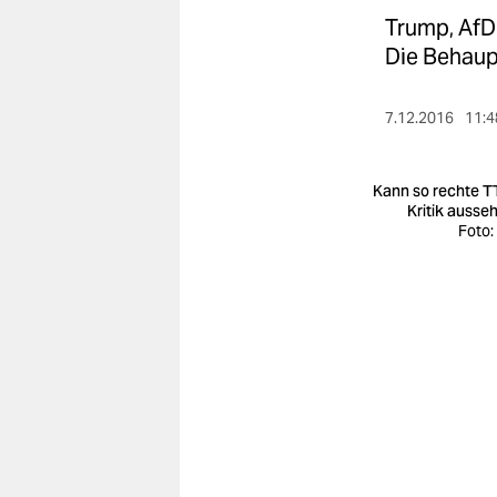
berlin
Trump, AfD 
nord
Die Behaupt
wahrheit
7.12.2016
11:4
verlag
Kann so rechte T
verlag
Kritik ausse
Foto:
veranstaltungen
shop
fragen & hilfe
unterstützen
abo
genossenschaft