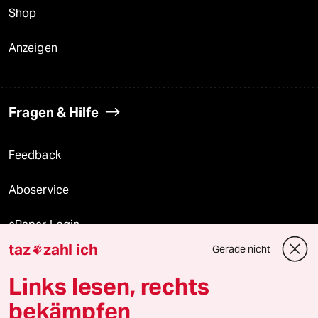
Shop
Anzeigen
Fragen & Hilfe
Feedback
Aboservice
ePaper Login
taz
zahl ich
Gerade nicht

Downloads für Abonnierende
Links lesen, rechts
bekämpfen