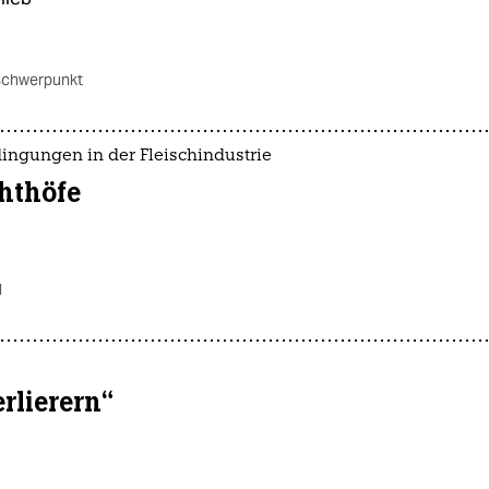
schwerpunkt
dingungen in der Fleischindustrie
chthöfe
d
erlierern“