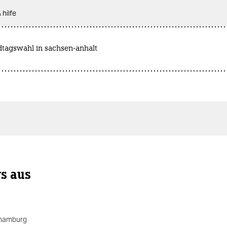
 hilfe
dtagswahl in sachsen-anhalt
rs aus
 hamburg