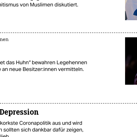
mitismus von Muslimen diskutiert.
nnen
„Rettet das Huhn“ bewahren Legehennen
n neue Be­sit­ze­r:in­nen vermitteln.
Depression
korkste Coronapolitik aus und wird
 sollten sich dankbar dafür zeigen,
lieb