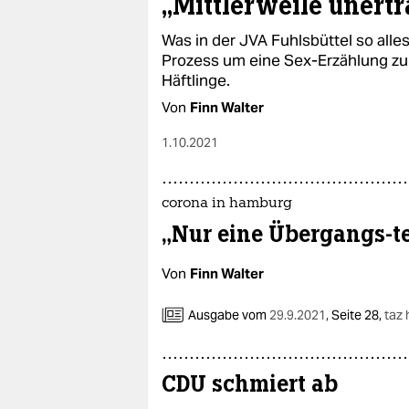
„Mittlerweile unertr
epaper login
Was in der JVA Fuhlsbüttel so alle
Prozess um eine Sex-Erzählung zu 
Häftlinge.
Von
Finn Walter
1.10.2021
corona in hamburg
„Nur eine Übergangs-t
Von
Finn Walter
Ausgabe vom
29.9.2021
,
Seite 28,
taz
CDU schmiert ab