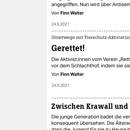
angegriffen. Nun wird über Antise
Von
Finn Walter
24.9.2021
Unterwegs mit Tierschutz-Aktivist:i
Gerettet!
Die Ak­ti­vis­t:in­nen vom Verein 
vor dem Schlachthof, indem sie sie a
Von
Finn Walter
24.9.2021
Zwischen Krawall und 
Die junge Generation badet die ver
konsequent übersehen. Die Älteren
dass die Jugend für sie zu Hause b