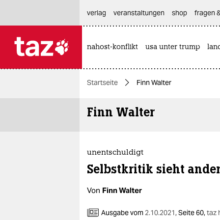
hautnavigation anspringen
hauptinhalt anspringen
footer anspringen
verlag
veranstaltungen
shop
fragen &
nahost-konflikt
usa unter trump
lan

taz zahl ich
taz zahl ich
Startseite
Finn Walter
themen
Finn Walter
politik
öko
gesellschaft
unentschuldigt
Selbstkritik sieht ande
kultur
Von
Finn Walter
sport
Ausgabe vom
2.10.2021
,
Seite 60,
taz