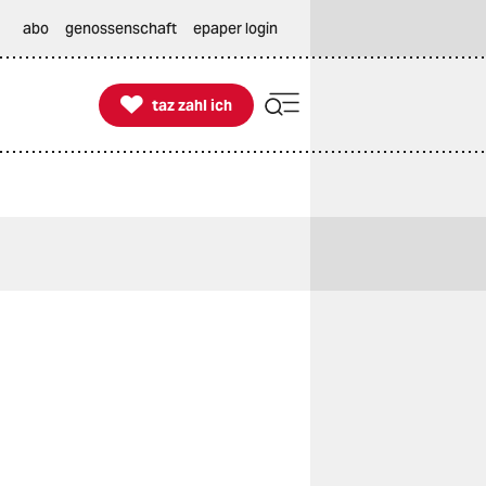
abo
genossenschaft
epaper login

taz zahl ich
taz zahl ich