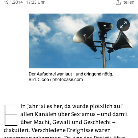
berlin
19.1.2014
17:23 Uhr
teilen
nord
wahrheit
verlag
verlag
veranstaltungen
Der Aufschrei war laut - und dringend nötig.
shop
Bild: Cicoo / photocase.com
fragen & hilfe
E
unterstützen
in Jahr ist es her, da wurde plötzlich auf
allen Kanälen über Sexismus – und damit
abo
über Macht, Gewalt und Geschlecht –
genossenschaft
diskutiert. Verschiedene Ereignisse waren