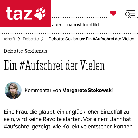

taz zahl ich
hitze
gewalt gegen frauen
nahost-konflikt

taz zahl ich
llschaft
Debatte
Debatte Sexismus: Ein #Aufschrei der Vielen
taz zahl ich
Debatte Sexismus
themen
Ein #Aufschrei der Vielen
politik
öko
Kommentar von
Margarete Stokowski
gesellschaft
kultur
Eine Frau, die glaubt, ein unglücklicher Einzelfall zu
sein, wird keine Revolte starten. Vor einem Jahr hat
sport
#aufschrei gezeigt, wie Kollektive entstehen können.