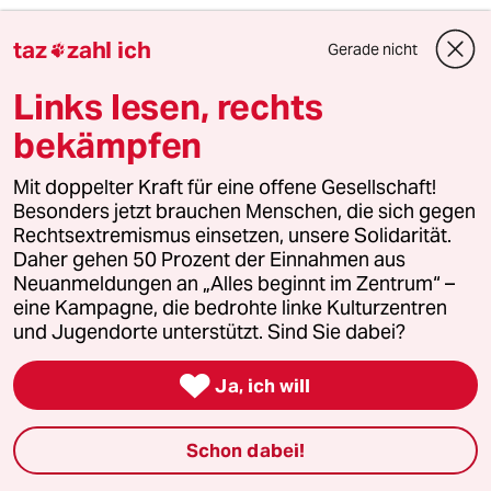
taz
zahl ich
Gerade nicht

Jacob Slowik
JS
20.01.2014
,
15:32 Uhr
Links lesen, rechts
Solange die selbsternannten Diktatoren (
bekämpfen
müssen nicht die #aufschrei Initiatoren sein)
von Sexualmoral und öffentlicher Ettikette
Mit doppelter Kraft für eine offene Gesellschaft!
vortfahren die Erlebnisse von Männern
Besonders jetzt brauchen Menschen, die sich gegen
systematisch zu kaschieren und lächerlich zu
Rechtsextremismus einsetzen, unsere Solidarität.
machen ( "white male tears sind mein
Daher gehen 50 Prozent der Einnahmen aus
Gummibärensaft" ) und propagieren das
Neuanmeldungen an „Alles beginnt im Zentrum“ –
Männer(alle) keinesfalls Opfer von Frauen sein
eine Kampagne, die bedrohte linke Kulturzentren
können, solange werde ich dem sichtbaren
und Jugendorte unterstützt. Sind Sie dabei?
Feminismus mit unverholener Verachtung
gegenüber stehen. Den Feminismus der

tatsächliche Aktionen zur Gleichberechtigung
Ja, ich will
in Gesellschaft und Juristerei für alle Menschen
vorantreibt und dafür wirbt kann ich nicht
Schon dabei!
endecken. Ich bitte um Beispiele die mich vom
Gegenteil überzeugen.Die komfortable