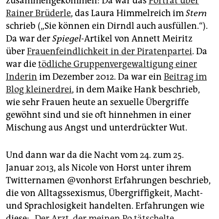
zusammengekommen: Da war das
Porträt über
epaper login
Rainer Brüderle
, das Laura Himmelreich im
Stern
schrieb („Sie können ein Dirndl auch ausfüllen.“).
Da war der
Spiegel
-Artikel von Annett Meiritz
über
Frauenfeindlichkeit in der Piratenpartei
. Da
war die
tödliche Gruppenvergewaltigung einer
Inderin
im Dezember 2012. Da war ein
Beitrag im
Blog kleinerdrei
, in dem Maike Hank beschrieb,
wie sehr Frauen heute an sexuelle Übergriffe
gewöhnt sind und sie oft hinnehmen in einer
Mischung aus Angst und unterdrückter Wut.
Und dann war da die Nacht vom 24. zum 25.
Januar 2013, als Nicole von Horst unter ihrem
Twitternamen @vonhorst Erfahrungen beschrieb,
die von Alltagssexismus, Übergriffigkeit, Macht-
und Sprachlosigkeit handelten. Erfahrungen wie
diese:
„Der Arzt, der meinen Po tätschelte,