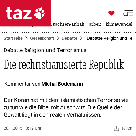

taz zahl ich
hitze
landtagswahl in sachsen-anhalt
arbeit
klimawandel

taz zahl ich
Startseite
Gesellschaft
Debatte
Debatte Religion und Terro
taz zahl ich
Debatte Religion und Terrorismus
themen
Die rechristianisierte Republik
politik
öko
Kommentar von
Michal Bodemann
gesellschaft
Der Koran hat mit dem islamistischen Terror so viel
zu tun wie die Bibel mit Auschwitz. Die Quelle der
kultur
Gewalt liegt in den realen Verhältnissen.
sport
28.1.2015
8:12 Uhr
teilen