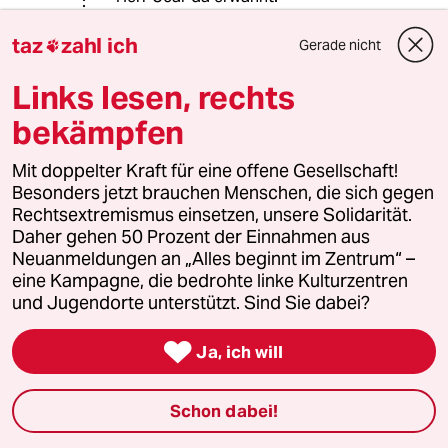
Ansonsten kann man für seine
taz
zahl ich
Gerade nicht

Meinung natürlich immer Argumente
oder Zitate finden - das ist mir auch
Links lesen, rechts
klar.
bekämpfen
Mir geht es auch nicht um die
Mit doppelter Kraft für eine offene Gesellschaft!
Personalie Ucar sonder darum, dass
Besonders jetzt brauchen Menschen, die sich gegen
Sie die Argumente gar nicht
Rechtsextremismus einsetzen, unsere Solidarität.
erwähnen oder beachten - Sie
Daher gehen 50 Prozent der Einnahmen aus
stützen sich auf die Herkunft der
Neuanmeldungen an „Alles beginnt im Zentrum“ –
Person, die die Argumente vorbringt
eine Kampagne, die bedrohte linke Kulturzentren
- die Argumente können nicht richtig
und Jugendorte unterstützt. Sind Sie dabei?
sein, weil sie von der falschen Person
kommen.

Ja, ich will
Und das ist einfach keine Grundlage
für eine sinnvolle Diskussion - sorry.
Schon dabei!
Wie auch immer - für mich ist an