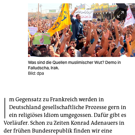
berlin
nord
wahrheit
verlag
verlag
Was sind die Quellen muslimischer Wut? Demo in
veranstaltungen
Falludscha, Irak.
Bild: dpa
shop
fragen & hilfe
I
m Gegensatz zu Frankreich werden in
unterstützen
Deutschland gesellschaftliche Prozesse gern in
abo
ein religiöses Idiom umgegossen. Dafür gibt es
Vorläufer. Schon zu Zeiten Konrad Adenauers in
genossenschaft
der frühen Bundesrepublik finden wir eine