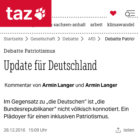

taz zahl ich
hitze
landtagswahl in sachsen-anhalt
arbeit
klimawandel

taz zahl ich
Startseite
Gesellschaft
Debatte
AfD
Debatte Patrioti
taz zahl ich
Debatte Patriotismus
themen
Update für Deutschland
politik
öko
Kommentar von
Armin Langer
und
Armin Langer
gesellschaft
Im Gegensatz zu „die Deutschen“ ist „die
Bundesrepublikaner“ nicht völkisch konnotiert. Ein
kultur
Plädoyer für einen inklusiven Patriotismus.
sport
28.12.2016
15:09 Uhr
teilen