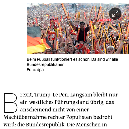
berlin
nord
wahrheit
verlag
verlag
Beim Fußball funktioniert es schon: Da sind wir alle
veranstaltungen
Bundesrepublikaner
Foto: dpa
shop
fragen & hilfe
B
rexit, Trump, Le Pen. Langsam bleibt nur
unterstützen
ein westliches Führungsland übrig, das
abo
anscheinend nicht von einer
Machtübernahme rechter Populisten bedroht
genossenschaft
wird: die Bundesrepublik. Die Menschen in