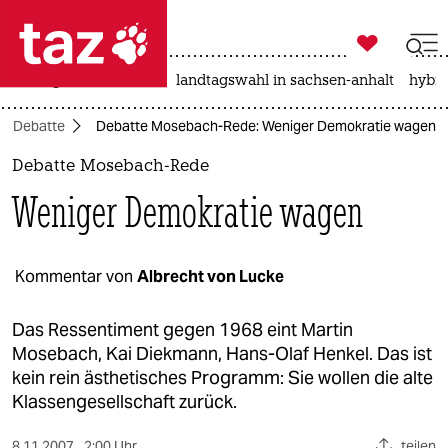

taz zahl ich
niedrigwasser
rente
landtagswahl in sachsen-anhalt
hybri

taz zahl ich
Debatte
Debatte Mosebach-Rede: Weniger Demokratie wagen
taz zahl ich
Debatte Mosebach-Rede
themen
Weniger Demokratie wagen
politik
öko
Kommentar von
Albrecht von Lucke
gesellschaft
Das Ressentiment gegen 1968 eint Martin
Mosebach, Kai Diekmann, Hans-Olaf Henkel. Das ist
kultur
kein rein ästhetisches Programm: Sie wollen die alte
Klassengesellschaft zurück.
sport
8.11.2007
2:00 Uhr
teilen