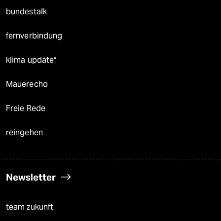
bundestalk
fernverbindung
klima update°
Mauerecho
Freie Rede
reingehen
Newsletter
team zukunft