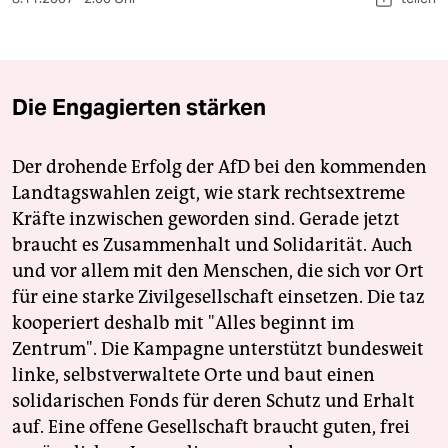
berlin
nord
wahrheit
Die Engagierten stärken
verlag
Der drohende Erfolg der AfD bei den kommenden
verlag
Landtagswahlen zeigt, wie stark rechtsextreme
veranstaltungen
Kräfte inzwischen geworden sind. Gerade jetzt
braucht es Zusammenhalt und Solidarität. Auch
shop
und vor allem mit den Menschen, die sich vor Ort
fragen & hilfe
für eine starke Zivilgesellschaft einsetzen. Die taz
kooperiert deshalb mit "Alles beginnt im
unterstützen
Zentrum". Die Kampagne unterstützt bundesweit
abo
linke, selbstverwaltete Orte und baut einen
solidarischen Fonds für deren Schutz und Erhalt
genossenschaft
auf. Eine offene Gesellschaft braucht guten, frei