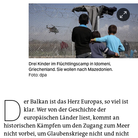
berlin
nord
wahrheit
verlag
verlag
Drei Kinder im Flüchtlingscamp in Idomeni,
veranstaltungen
Griechenland. Sie wollen nach Mazedonien.
Foto: dpa
shop
fragen & hilfe
D
er Balkan ist das Herz Europas, so viel ist
unterstützen
klar. Wer von der Geschichte der
abo
europäischen Länder liest, kommt an
historischen Kämpfen um den Zugang zum Meer
genossenschaft
nicht vorbei, um Glaubenskriege nicht und nicht