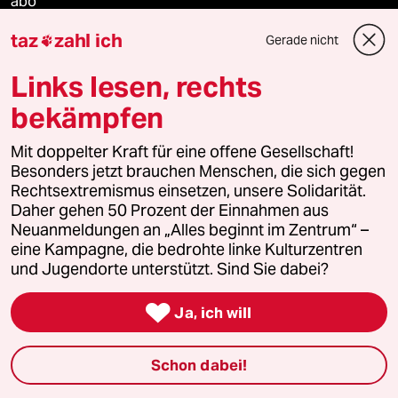
abo
taz
zahl ich
Gerade nicht

genossenschaft
Links lesen, rechts
taz zahl ich
bekämpfen
recherchefonds ausland
Mit doppelter Kraft für eine offene Gesellschaft!
Besonders jetzt brauchen Menschen, die sich gegen
panterstiftung
Rechtsextremismus einsetzen, unsere Solidarität.
Daher gehen 50 Prozent der Einnahmen aus
panterpreis 2026
Neuanmeldungen an „Alles beginnt im Zentrum“ –
eine Kampagne, die bedrohte linke Kulturzentren
und Jugendorte unterstützt. Sind Sie dabei?
Podcast

Ja, ich will
bundestalk
Schon dabei!
fernverbindung