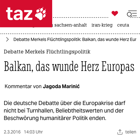

taz zahl ich
hitze
landtagswahl in sachsen-anhalt
iran-krieg
ceuta

taz zahl ich
ht
Debatte Merkels Flüchtlingspolitik: Balkan, das wunde Herz Eur
taz zahl ich
Debatte Merkels Flüchtlingspolitik
themen
Balkan, das wunde Herz Europas
politik
öko
Kommentar von
Jagoda Marinić
gesellschaft
Die deutsche Debatte über die Europakrise darf
nicht bei Turnhallen, Beliebtheitswerten und der
kultur
Beschwörung humanitärer Politik enden.
sport
2.3.2016
14:03 Uhr
teilen