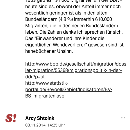
1989 gab es 191.000 Migranten ()in der DDR -
heute sind es, obwohl der Anteil immer noch
wesentlich geringer ist als in den alten
Bundesländern (4,8 %) immerhin 610.000
Migranten, die in den neuen Bundesländern
leben. Die Zahlen denke ich sprechen für sich.
Das "Einwanderer und ihre Kinder die
eigentlichen Wendeverlierer" gewesen sind ist
hanebüchener Unsinn.
http://www.bpb.de/gesellschaft/migration/doss
ier-migration/56368/migrationspolitik-in-der-
ddr?p=all
http://www.statistik-
portal.de/BevoelkGebiet/Indikatoren/BV-
BS_migranten.asp
Arcy Shtoink
08.11.2014
,
14:25 Uhr