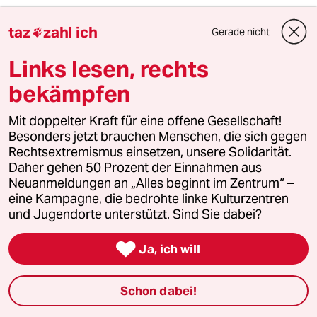
taz
zahl ich
Gerade nicht

Lowandorder
08.11.2014
,
10:55 Uhr
Links lesen, rechts
@Reinhold Schramm
bekämpfen
Danke für die klaren Worte -
Mit doppelter Kraft für eine offene Gesellschaft!
Das - und das - 9. November
Besonders jetzt brauchen Menschen, die sich gegen
&das dann Folgende -
Rechtsextremismus einsetzen, unsere Solidarität.
ist die Folie -
Daher gehen 50 Prozent der Einnahmen aus
vor der das Weitere
Neuanmeldungen an „Alles beginnt im Zentrum“ –
gelesen werden muß -
eine Kampagne, die bedrohte linke Kulturzentren
no way out!
und Jugendorte unterstützt. Sind Sie dabei?
Auch wenn die DDR vor allem

Ja, ich will
&die Wendeverlierer doppelt
NAZI-Deutschland&WK II
bezahlt haben -
Schon dabei!