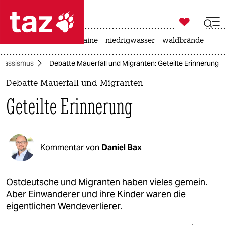

taz zahl ich
hitze
krieg in der ukraine
niedrigwasser
waldbrände

taz zahl ich
Rassismus
Debatte Mauerfall und Migranten: Geteilte Erinnerung
taz zahl ich
Debatte Mauerfall und Migranten
themen
Geteilte Erinnerung
politik
öko
Kommentar von
Daniel Bax
gesellschaft
kultur
Ostdeutsche und Migranten haben vieles gemein.
Aber Einwanderer und ihre Kinder waren die
sport
eigentlichen Wendeverlierer.