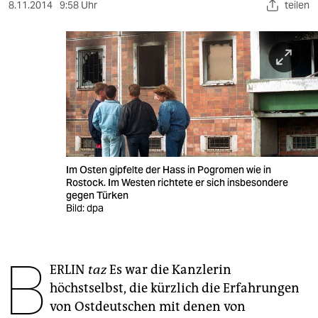
berlin
8.11.2014
9:58 Uhr
teilen
nord
wahrheit
verlag
verlag
veranstaltungen
Im Osten gipfelte der Hass in Pogromen wie in
shop
Rostock. Im Westen richtete er sich insbesondere
gegen Türken
fragen & hilfe
Bild: dpa
unterstützen
B
abo
ERLIN
taz
Es war die Kanzlerin
höchstselbst, die kürzlich die Erfahrungen
genossenschaft
von Ostdeutschen mit denen von