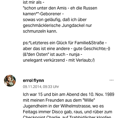
ist mir als -
"schon unter den Amis - eh die Russen
kamen*"-Geborener -
sowas von geläufig, daß ich über
geschmäcklerische Jungdackel nur
schmunzeln kann.
ps:*Letzteres ein Glück für Familie&Straße -
aber das ist eine andere - gute Geschichte;-))
(&"den Osten" ist auch - nunja -
unelegant verkürzend - mit Verlaub;/)
errol flynn
09.11.2014
,
09:33 Uhr
Ich war 15 und bin am Abend des 10. Nov. 1989
mit meinen Freunden aus dem "Wille"
Jugendheim in der Wilhelmstrasse, wo es
Feitags immer Disco gab, raus, und rüber zum
Checkpoint Charlie, auf Trabbidächer klopfen