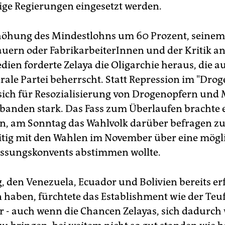
e Regierungen eingesetzt werden.
höhung des Mindestlohns um 60 Prozent, seinem
auern oder FabrikarbeiterInnen und der Kritik a
dien forderte Zelaya die Oligarchie heraus, die a
rale Partei beherrscht. Statt Repression im "Drog
sich für Resozialisierung von Drogenopfern und 
banden stark. Das Fass zum Überlaufen brachte 
n, am Sonntag das Wahlvolk darüber befragen zu 
eitig mit den Wahlen im November über eine mögl
assungskonvents abstimmen wollte.
, den Venezuela, Ecuador und Bolivien bereits er
n haben, fürchtete das Establishment wie der Teuf
 - auch wenn die Chancen Zelayas, sich dadurch