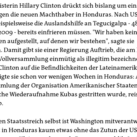
terin Hillary Clinton drückt sich bislang um ei
egen die neuen Machthaber in Honduras. Nach U
eispielsweise die Auslandshilfe an Tegucigalpa - 4
2009 - bereits einfrieren müssen. "Wir haben kein
 aufgestellt, auf denen wir bestehen", sagte sie
. Damit gibt sie einer Regierung Auftrieb, die am
Vollversammlung einmütig als illegitim bezeichn
Clinton auf die Befindlichkeiten der Lateinameri
eigte sie schon vor wenigen Wochen in Honduras: 
mlung der Organisation Amerikanischer Staate
che Wiederaufnahme Kubas gestritten wurde, reis
b.
en Staatsstreich selbst ist Washington mitverantw
uft in Honduras kaum etwas ohne das Zutun der US