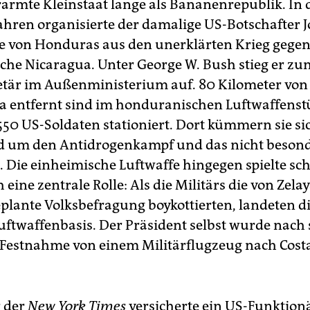
erarmte Kleinstaat lange als Bananenrepublik. In
ahren organisierte der damalige US-Botschafter 
 von Honduras aus den unerklärten Krieg gegen
sche Nicaragua. Unter George W. Bush stieg er zu
etär im Außenministerium auf. 80 Kilometer von
a entfernt sind im honduranischen Luftwaffens
550 US-Soldaten stationiert. Dort kümmern sie si
d um den Antidrogenkampf und das nicht beson
h. Die einheimische Luftwaffe hingegen spielte sc
eine zentrale Rolle: Als die Militärs die von Zelay
plante Volksbefragung boykottierten, landeten d
Luftwaffenbasis. Der Präsident selbst wurde nach 
Festnahme von einem Militärflugzeug nach Costa
 der
New York Times
versicherte ein US-Funktion