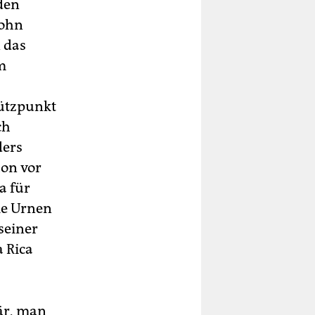
 den
John
 das
m
tützpunkt
ch
ders
hon vor
a für
ie Urnen
seiner
 Rica
är, man