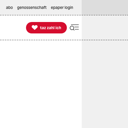
abo
genossenschaft
epaper login

taz zahl ich
taz zahl ich