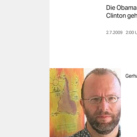
berlin
Die Obama-R
nord
Clinton ge
wahrheit
2.7.2009
2:00 
verlag
verlag
veranstaltungen
Gerha
shop
fragen & hilfe
unterstützen
abo
genossenschaft