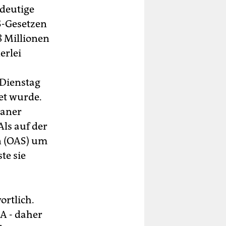
ndeutige
S-Gesetzen
8 Millionen
erlei
 Dienstag
et wurde.
kaner
Als auf der
n (OAS) um
te sie
ortlich.
A - daher