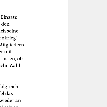
 Einsatz
n den
uch seine
enkrieg"
Mitgliedern
er mit
lassen, ob
iche Wahl
folgreich
el das
 wieder an