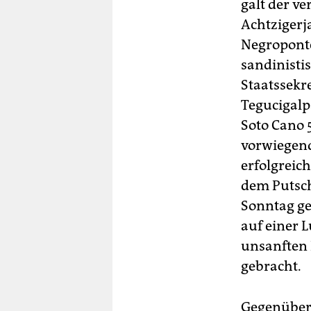
galt der v
Achtzigerj
Negroponte
sandinisti
Staatssekr
Tegucigalp
Soto Cano 
vorwiegen
erfolgreic
dem Putsch 
Sonntag ge
auf einer 
unsanften 
gebracht.
Gegenüber