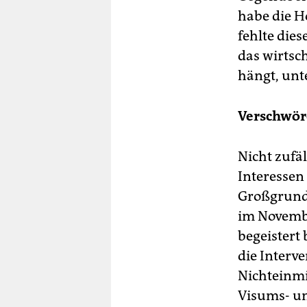
habe die H
fehlte die
das wirtsc
hängt, un
Verschwör
Nicht zufä
Interessen
Großgrundb
im Novemb
begeistert
die Interv
Nichteinmi
Visums- un