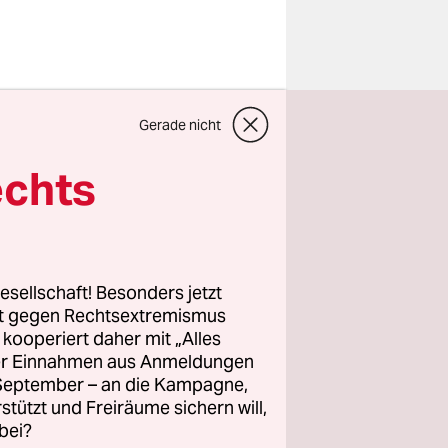
ack
Gerade nicht
e gute
echts
be Manuel
wärts auf
el des
esellschaft! Besonders jetzt
rt gegen Rechtsextremismus
Wahlen."
z kooperiert daher mit „Alles
ller Einnahmen aus Anmeldungen
. September – an die Kampagne,
rstützt und Freiräume sichern will,
bei?