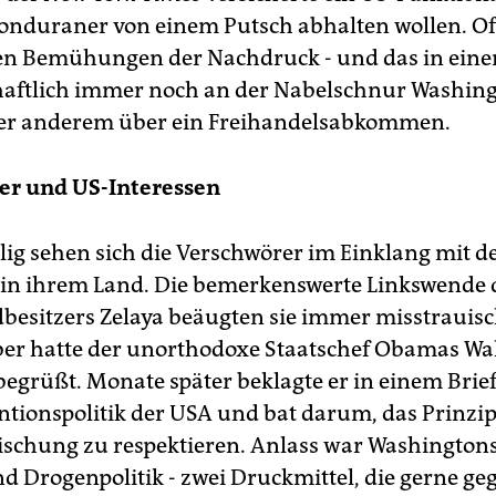
onduraner von einem Putsch abhalten wollen. O
sen Bemühungen der Nachdruck - und das in ein
haftlich immer noch an der Nabelschnur Washin
ter anderem über ein Freihandelsabkommen.
er und US-Interessen
llig sehen sich die Verschwörer im Einklang mit d
 in ihrem Land. Die bemerkenswerte Linkswende 
esitzers Zelaya beäugten sie immer misstrauisc
er hatte der unorthodoxe Staatschef Obamas Wa
 begrüßt. Monate später beklagte er in einem Bri
entionspolitik der USA und bat darum, das Prinzip
schung zu respektieren. Anlass war Washingtons 
d Drogenpolitik - zwei Druckmittel, die gerne ge