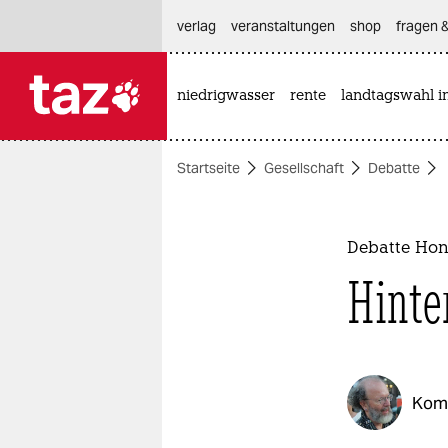
hautnavigation anspringen
hauptinhalt anspringen
footer anspringen
verlag
veranstaltungen
shop
fragen &
niedrigwasser
rente
landtagswahl i

taz zahl ich
taz zahl ich
Startseite
Gesellschaft
Debatte
themen
politik
Debatte Ho
öko
Hinte
gesellschaft
kultur
Kom
sport