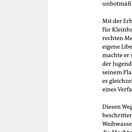
unbotmäßig
Mit der Er
für Kleinb
rechten Me
eigene Libe
machte er 
der Jugend
seinem Pla
es gleichz
eines Verf
Diesen Weg
beschritte
Weihwasser