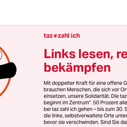
sstreich in Honduras, dem ersten Testfall für Bar
taz
zahl ich

einamerikapolitik, macht die US-Regierung kein
Links lesen, r
r erklärte der Präsident am Montag, für ihn blei
 demokratische gewählte Staatschef in dem
bekämpfen
rikanischen Land, und fügte hinzu: "Es wäre ein
her Präzendenzfall, wenn wir anfingen, uns rück
zubewegen, in der eher Militärcoups als ein Mitt
Mit doppelter Kraft für eine offene G
brauchen Menschen, die sich vor O
n Übergangs gesehen wurden als demokratische 
einsetzen, unsere Solidarität. Die ta
beginnt im Zentrum“. 50 Prozent a
bei taz zahl ich gehen – bis zum 30
die linke, selbstverwaltete Orte unte
bevor sie verschwinden. Sind Sie da