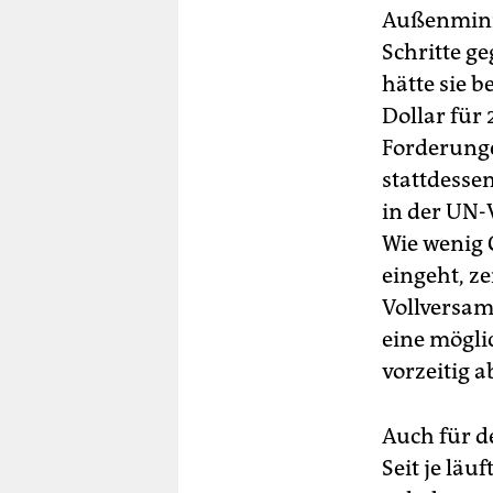
Außenminis
Schritte g
hätte sie b
Dollar für 
Forderungen
stattdessen
in der UN-
Wie wenig 
eingeht, z
Vollversam
eine mögli
vorzeitig a
Auch für d
Seit je lä