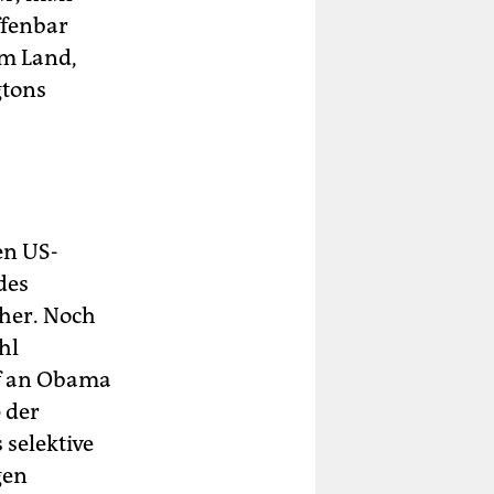
ffenbar
em Land,
gtons
en US-
des
her. Noch
hl
ef an Obama
 der
selektive
gen