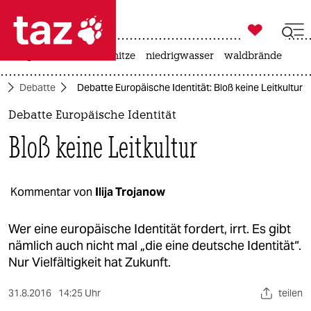

taz zahl ich
krieg in der ukraine
hitze
niedrigwasser
waldbrände

taz zahl ich
t
Debatte
Debatte Europäische Identität: Bloß keine Leitkultur
taz zahl ich
Debatte Europäische Identität
themen
Bloß keine Leitkultur
politik
öko
Kommentar von
Ilija Trojanow
gesellschaft
Wer eine europäische Identität fordert, irrt. Es gibt
nämlich auch nicht mal „die eine deutsche Identität“.
kultur
Nur Vielfältigkeit hat Zukunft.
sport
31.8.2016
14:25 Uhr
teilen