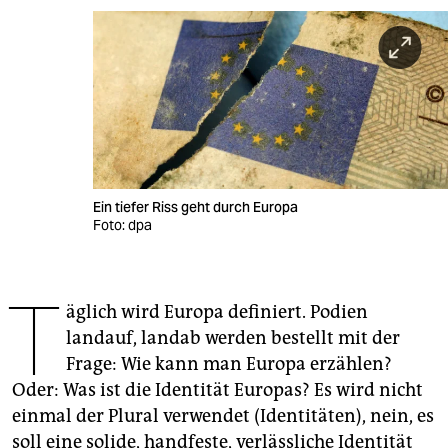
berlin
nord
wahrheit
verlag
verlag
Ein tiefer Riss geht durch Europa
veranstaltungen
Foto: dpa
shop
T
fragen & hilfe
äglich wird Europa definiert. Podien
unterstützen
landauf, landab werden bestellt mit der
Frage: Wie kann man Europa erzählen?
abo
Oder: Was ist die Identität Europas? Es wird nicht
genossenschaft
einmal der Plural verwendet (Identitäten), nein, es
soll eine solide, handfeste, verlässliche Identität