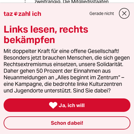
zweitrangig. Die Mitgliedsstaaten
sind sich der Bedeutung bloß
taz
zahl ich
Gerade nicht

bewusster als andere Staaten die
nach der aktuell gängigen Definition
Links lesen, rechts
auf dem Kontinenten Europa liegen.
bekämpfen
Mit doppelter Kraft für eine offene Gesellschaft!
sart
S
Besonders jetzt brauchen Menschen, die sich gegen
31.08.2016
,
16:07 Uhr
Rechtsextremismus einsetzen, unsere Solidarität.
Ich persönlich halte mit in puncto Leitkultur an
Daher gehen 50 Prozent der Einnahmen aus
Bierce' Definition des Abendlandes:
Neuanmeldungen an „Alles beginnt im Zentrum“ –
"Jener Teil der Welt, der westlich (bzw. östlich)
eine Kampagne, die bedrohte linke Kulturzentren
des Morgenlandes liegt. Größtenteils bewohnt
und Jugendorte unterstützt. Sind Sie dabei?
von Christen, einem mächtigen Unterstamm
der Hypokriten, dessen wichtigste Gewerbe

Ja, ich will
Mord und Betrug sind, von ihnen gern ’Krieg’
und ’Handel’ genannt. Dies sind auch die
wichtigsten Gewerbe des Morgenlands."
Schon dabei!