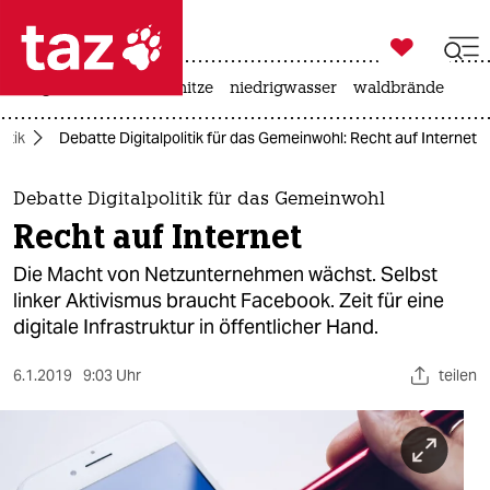

taz zahl ich
krieg in der ukraine
hitze
niedrigwasser
waldbrände

taz zahl ich
itik
Debatte Digitalpolitik für das Gemeinwohl: Recht auf Internet
taz zahl ich
themen
Debatte Digitalpolitik für das Gemeinwohl
Recht auf Internet
politik
Die Macht von Netzunternehmen wächst. Selbst
öko
linker Aktivismus braucht Facebook. Zeit für eine
digitale Infrastruktur in öffentlicher Hand.
gesellschaft
6.1.2019
9:03 Uhr
teilen
kultur
sport