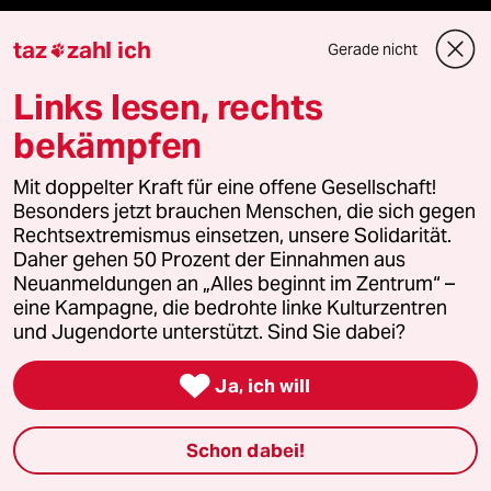
Vergangene
taz
zahl ich
Gerade nicht

Links lesen, rechts
taz lab 2027
bekämpfen
Mit doppelter Kraft für eine offene Gesellschaft!
Mehr taz Lesestoff
Besonders jetzt brauchen Menschen, die sich gegen
Rechtsextremismus einsetzen, unsere Solidarität.
Daher gehen 50 Prozent der Einnahmen aus
taz Blogs
Neuanmeldungen an „Alles beginnt im Zentrum“ –
eine Kampagne, die bedrohte linke Kulturzentren
taz FUTURZWEI
und Jugendorte unterstützt. Sind Sie dabei?
Le Monde diplomatique

Ja, ich will
taz Archiv
Schon dabei!