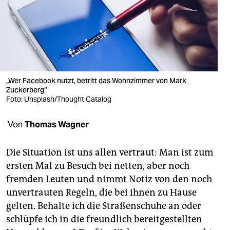
berlin
nord
wahrheit
verlag
„Wer Facebook nutzt, betritt das Wohnzimmer von Mark
verlag
Zuckerberg“
Foto: Unsplash/Thought Catalog
veranstaltungen
Von
Thomas Wagner
shop
fragen & hilfe
Die Situation ist uns allen vertraut: Man ist zum
ersten Mal zu Besuch bei netten, aber noch
unterstützen
fremden Leuten und nimmt Notiz von den noch
abo
unvertrauten Regeln, die bei ihnen zu Hause
gelten. Behalte ich die Straßenschuhe an oder
genossenschaft
schlüpfe ich in die freundlich bereitgestellten