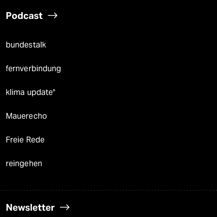
Podcast
bundestalk
fernverbindung
klima update°
Mauerecho
Freie Rede
reingehen
Newsletter