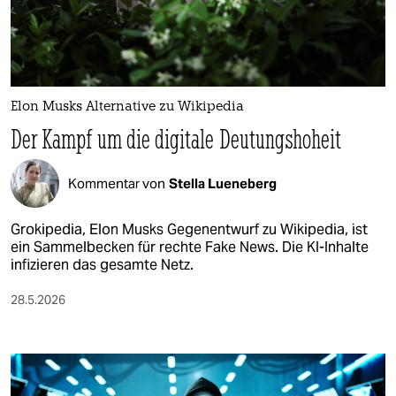
berlin
nord
wahrheit
Elon Musks Alternative zu Wikipedia
verlag
Der Kampf um die digitale Deutungshoheit
verlag
Kommentar von
Stella Lueneberg
veranstaltungen
shop
Grokipedia, Elon Musks Gegenentwurf zu Wikipedia, ist
ein Sammelbecken für rechte Fake News. Die KI-Inhalte
fragen & hilfe
infizieren das gesamte Netz.
unterstützen
28.5.2026
abo
genossenschaft