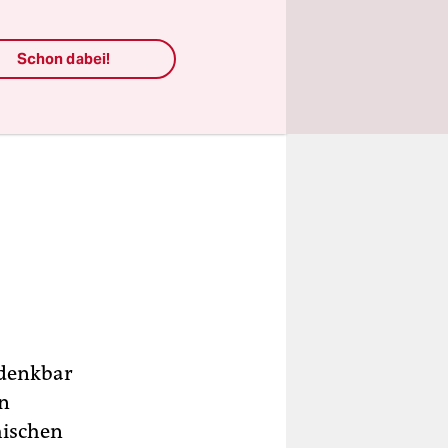
Schon dabei!
 denkbar
en
hischen