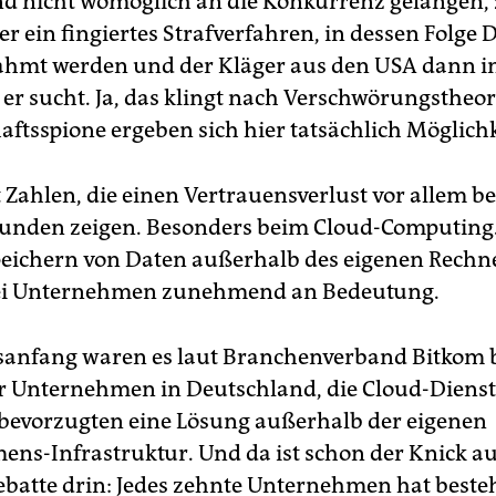
nd nicht womöglich an die Konkurrenz gelangen
er ein fingiertes Strafverfahren, in dessen Folge 
hmt werden und der Kläger aus den USA dann in
 er sucht. Ja, das klingt nach Verschwörungstheor
aftsspione ergeben sich hier tatsächlich Möglich
 Zahlen, die einen Vertrauensverlust vor allem be
unden zeigen. Besonders beim Cloud-Computing
peichern von Daten außerhalb des eigenen Rechn
ei Unternehmen zunehmend an Bedeutung.
anfang waren es laut Branchenverband Bitkom b
r Unternehmen in Deutschland, die Cloud-Dienst
 bevorzugten eine Lösung außerhalb der eigenen
ns-Infrastruktur. Und da ist schon der Knick a
batte drin: Jedes zehnte Unternehmen hat best