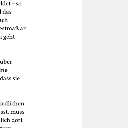
det – so
d das
nach
destmaß an
n geht
 über
ine
dass sie
iedlichen
ässt, muss
lich dort