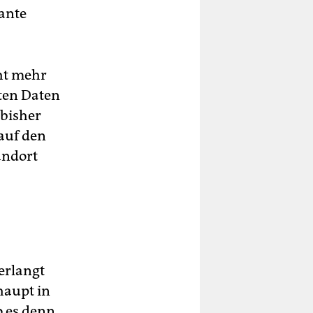
ante
ht mehr
rten Daten
 bisher
 auf den
andort
verlangt
haupt in
o es denn