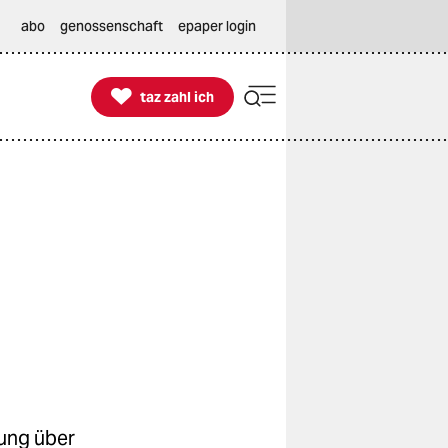
abo
genossenschaft
epaper login

taz zahl ich
taz zahl ich
gung über