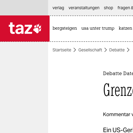
hautnavigation anspringen
hauptinhalt anspringen
footer anspringen
verlag
veranstaltungen
shop
fragen &
bergsteigen
usa unter trump
katzen

taz zahl ich
taz zahl ich
Startseite
Gesellschaft
Debatte
themen
politik
Debatte Dat
öko
Grenz
gesellschaft
kultur
Kommentar 
sport
Ein US-Geri