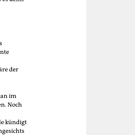
s
ente
äre der
tan im
en. Noch
le kündigt
ngesichts