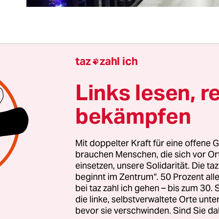
Urteil ist so absurd, dass es an schrägen Vergleic
taz
zahl ich

ngelt: Da hat eine Richterin in New York entschie
n IT-Unternehmen Nutzerdaten von einem Server
Links lesen, r
 die US-Strafverfolgungsbehörden weitergeben m
bekämpfen
 dehnt also den Machtbereich der Exekutiven auf 
Mit doppelter Kraft für eine offene G
brauchen Menschen, die sich vor O
ll im Netz ist voll Häme und Spott: Könnte dann
einsetzen, unsere Solidarität. Die ta
iff auf die Daten von dort produzierten Geräten 
beginnt im Zentrum“. 50 Prozent a
nd, in dem der Anbieter sitzt, der die Software he
bei taz zahl ich gehen – bis zum 30
die linke, selbstverwaltete Orte unte
bevor sie verschwinden. Sind Sie da