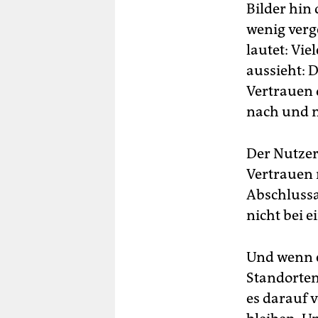
Bilder hin
wenig verg
lautet: Vie
aussieht: 
Vertrauen 
nach und n
Der Nutzer
Vertrauen 
Abschlussar
nicht bei e
Und wenn e
Standorten
es darauf 