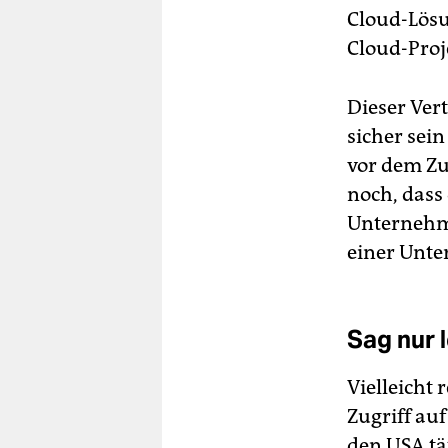
Cloud-Lösu
Cloud-Proj
Dieser Ver
sicher sei
vor dem Zu
noch, dass
Unternehm
einer Unte
Sag nur l
Vielleicht 
Zugriff au
den USA tät