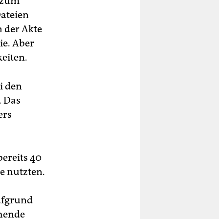
, zum
Dateien
 der Akte
ie. Aber
keiten.
i den
. Das
ers
ereits 40
e nutzten.
ufgrund
ehende