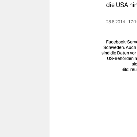
berlin
die USA hi
nord
28.8.2014
17:1
wahrheit
verlag
Facebook-Serve
Schweden: Auch 
sind die Daten vor
verlag
US-Behörden n
si
veranstaltungen
Bild: re
shop
fragen & hilfe
unterstützen
abo
genossenschaft