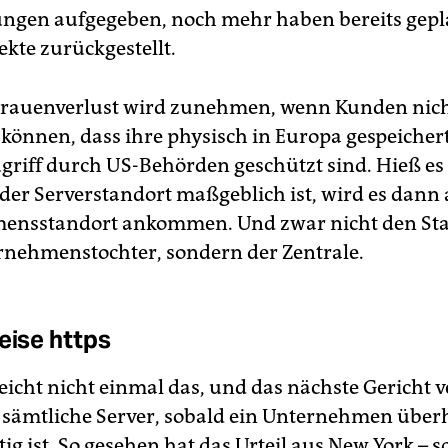
ngen aufgegeben, noch mehr haben bereits gepl
ekte zurückgestellt.
trauenverlust wird zunehmen, wenn Kunden nic
n können, dass ihre physisch in Europa gespeiche
griff durch US-Behörden geschützt sind. Hieß es
 der Serverstandort maßgeblich ist, wird es dann
ensstandort ankommen. Und zwar nicht den St
rnehmenstochter, sondern der Zentrale.
eise https
reicht nicht einmal das, und das nächste Gericht 
f sämtliche Server, sobald ein Unternehmen über
ig ist. So gesehen hat das Urteil aus New York – s