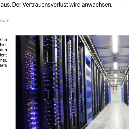
naus. Der Vertrauensverlust wird anwachsen.
6 Uhr
r in
hier
 den
icht
cher.
uters