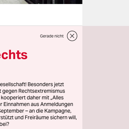
hen nicht
Gerade nicht
den, dass
 außerhalb
echts
uss. Die
die ganze
esellschaft! Besonders jetzt
rt gegen Rechtsextremismus
 nicht auch
z kooperiert daher mit „Alles
verlangen?
ller Einnahmen aus Anmeldungen
rgestellt
. September – an die Kampagne,
rstützt und Freiräume sichern will,
bei?