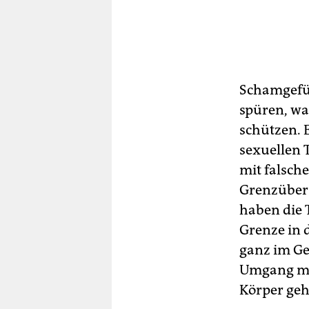
Schamgefüh
spüren, wa
schützen. E
sexuellen 
mit falsch
Grenzübers
haben die T
Grenze in 
ganz im Ge
Umgang mi
Körper geh