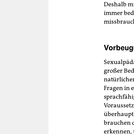
Deshalb m
immer beda
missbrauc
Vorbeugu
Sexualpäda
großer Bed
natürliche
Fragen in 
sprachfähi
Voraussetz
überhaupt
brauchen d
erkennen, 