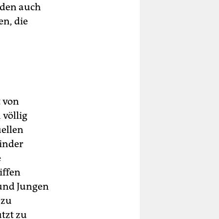
oden auch
n, die
t von
völlig
ellen
Kinder
e
iffen
und Jungen
 zu
tzt zu