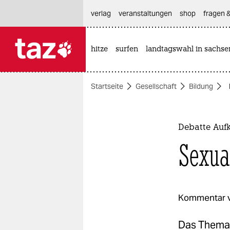
hautnavigation anspringen
hauptinhalt anspringen
footer anspringen
verlag
veranstaltungen
shop
fragen &
hitze
surfen
landtagswahl in sachse

taz zahl ich
taz zahl ich
Startseite
Gesellschaft
Bildung
themen
politik
Debatte Aufk
öko
Sexua
gesellschaft
kultur
Kommentar 
sport
Das Thema 