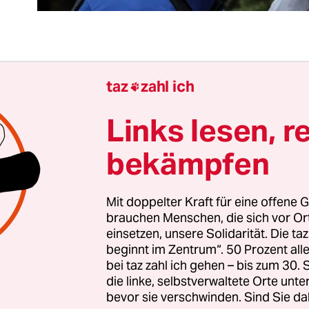
er und Jugendliche brauchen dringend Orientie
taz
zahl ich

hungel der sexuellen Botschaften und des heute 
änglichen sexuellen Bildmaterials. Deshalb ist e
Links lesen, r
hulischer Sexualpädagogik, Eindrücke zu sortier
bekämpfen
rmationen richtigzustellen und zu vermitteln, da
 Themen zur Sexualität Erwachsener gehören
weise gehören können. Sexualpädagogik darf de
Mit doppelter Kraft für eine offene G
brauchen Menschen, die sich vor O
t nicht noch mehr Details hinzufügen und die Se
einsetzen, unsere Solidarität. Die ta
sleuchten.
beginnt im Zentrum“. 50 Prozent a
bei taz zahl ich gehen – bis zum 30
gogik muss besonders sensibel mit den Grenzen
die linke, selbstverwaltete Orte unte
bevor sie verschwinden. Sind Sie da
 und Scham von Schülerinnen und Schülern umge