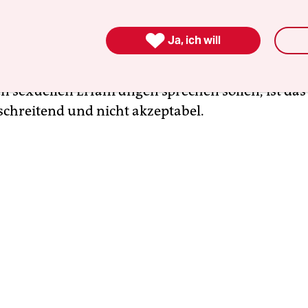
tgedanke sollte für alle von ihr verwendeten Met
er setzt meine Kritik an dem von
Elisabeth Tuider 

Ja, ich will
alpädagogik der Vielfalt“ zur Diskussion
gestell
eispielsweise Schülerinnen und Schüler in ihrer 
en sexuellen Erfahrungen sprechen sollen, ist das
chreitend und nicht akzeptabel.