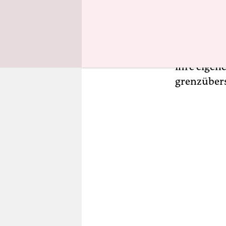
Dieser Lei
gelten. Hi
Buch „Sexu
an. Wenn b
ihre eigen
grenzübers