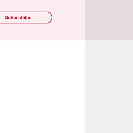
hoden
durch ihr
Schon dabei!
ten Ansatz
Klasse über