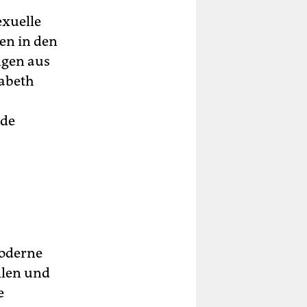
exuelle
en in den
ngen aus
sabeth
nde
moderne
llen und
e