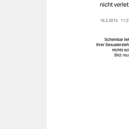
berlin
nicht verle
nord
16.2.2015
11:2
wahrheit
verlag
Scheinbar lief
ihrer Sexualerzie
nichts sc
verlag
Bild: re
veranstaltungen
shop
fragen & hilfe
unterstützen
abo
genossenschaft