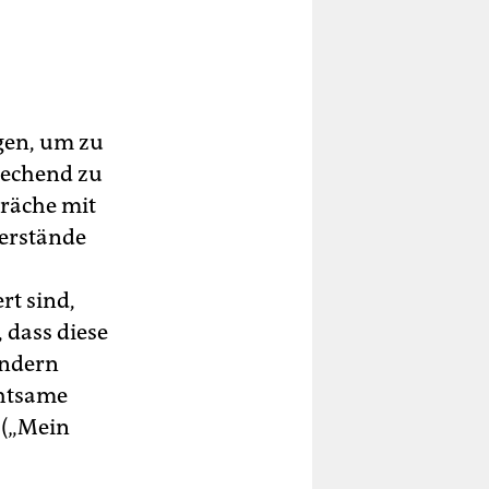
gen, um zu
rechend zu
präche mit
erstände
rt sind,
, dass diese
ondern
chtsame
 („Mein