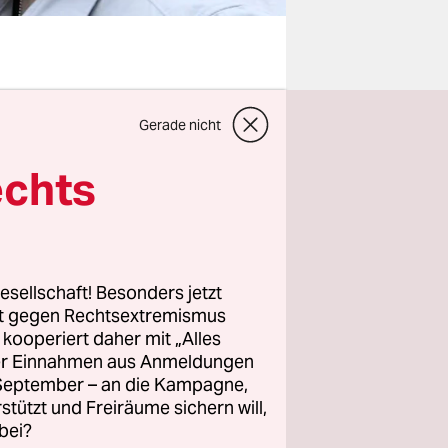
rung im
Gerade nicht
jederzeit
s auch
echts
en,
ss
r
esellschaft! Besonders jetzt
rt gegen Rechtsextremismus
xualität
z kooperiert daher mit „Alles
ller Einnahmen aus Anmeldungen
. September – an die Kampagne,
 von
rstützt und Freiräume sichern will,
bei?
hen.