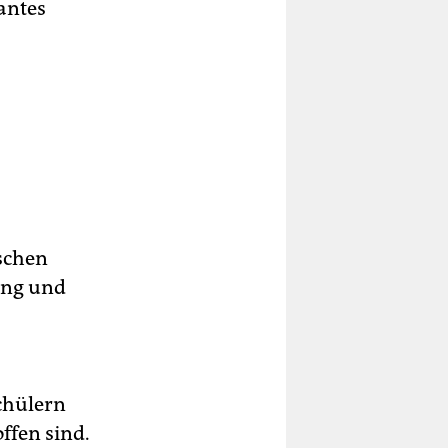
antes
schen
kung und
chülern
ffen sind.