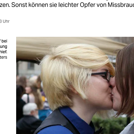
tzen. Sonst können sie leichter Opfer von Missbra
3 Uhr
 bei
hung
hief.
uters