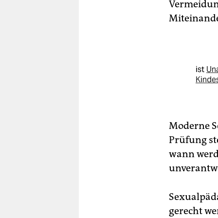
Vermeidung
Miteinande
ist
Una
Kinde
Moderne Se
Prüfung ste
wann werd
unverantwo
Sexualpäda
gerecht we