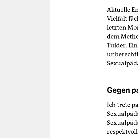
Aktuelle E
Vielfalt f
letzten Mo
dem Method
Tuider. Ei
unberecht
Sexualpäda
Gegen pa
Ich trete 
Sexualpäd
Sexualpäda
respektvol