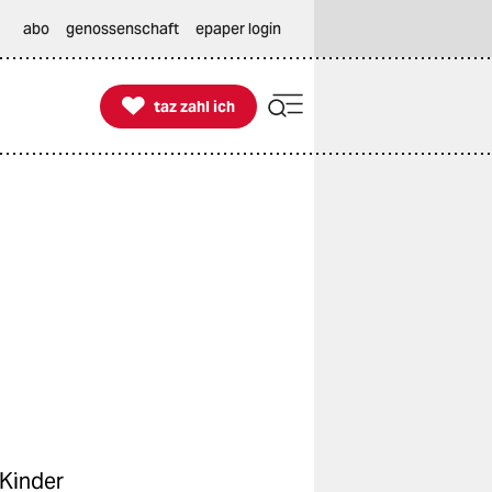
abo
genossenschaft
epaper login

taz zahl ich
taz zahl ich
 Kinder