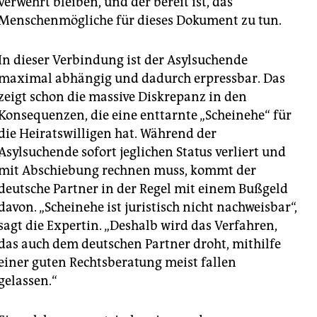
verwehrt bleiben, und der bereit ist, das
Menschenmögliche für dieses Dokument zu tun.
In dieser Verbindung ist der Asylsuchende
maximal abhängig und dadurch erpressbar. Das
zeigt schon die massive Diskrepanz in den
Konsequenzen, die eine enttarnte „Scheinehe“ für
die Heiratswilligen hat. Während der
Asylsuchende sofort jeglichen Status verliert und
mit Abschiebung rechnen muss, kommt der
deutsche Partner in der Regel mit einem Bußgeld
davon. „Scheinehe ist juristisch nicht nachweisbar“,
sagt die Expertin. „Deshalb wird das Verfahren,
das auch dem deutschen Partner droht, mithilfe
einer guten Rechtsberatung meist fallen
gelassen.“