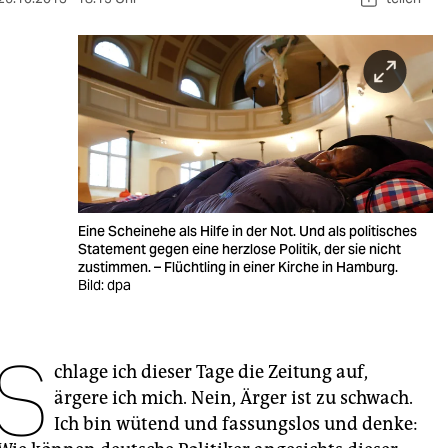
berlin
nord
wahrheit
verlag
verlag
veranstaltungen
Eine Scheinehe als Hilfe in der Not. Und als politisches
Statement gegen eine herzlose Politik, der sie nicht
shop
zustimmen. – Flüchtling in einer Kirche in Hamburg.
Bild: dpa
fragen & hilfe
unterstützen
S
chlage ich dieser Tage die Zeitung auf,
abo
ärgere ich mich. Nein, Ärger ist zu schwach.
genossenschaft
Ich bin wütend und fassungslos und denke: