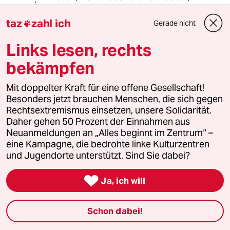
dann haben andere dieses Recht
auch."
taz
zahl ich
Gerade nicht

Haben wir Deutsche dann auch das
Links lesen, rechts
Recht, in alle Ländern der Erde, wo
bekämpfen
wir gern leben möchten, hinzuziehen
und Staatsbürger zu werden? Z.B.
nach Saudi-Arabien? Oder neulich
Mit doppelter Kraft für eine offene Gesellschaft!
habe ich gelesen, dass in Liberia
Besonders jetzt brauchen Menschen, die sich gegen
nach Verfassung nur Schwarze
Rechtsextremismus einsetzen, unsere Solidarität.
Staatsbürger werden können.
Daher gehen 50 Prozent der Einnahmen aus
Also solange Sie nur einseitig
Neuanmeldungen an „Alles beginnt im Zentrum“ –
Forderungen aufstellen, ist das doch
eine Kampagne, die bedrohte linke Kulturzentren
unfair. Wenn schon globale
und Jugendorte unterstützt. Sind Sie dabei?
Freizügigkeit, müssen Sie sich auch

für die Öffnung nicht-westlicher
Ja, ich will
Länder einsetzen.
Schon dabei!
Bir Osmanli
BO