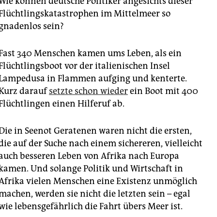
Wie können deutsche Politiker angesichts dieser
epaper login
Flüchtlingskatastrophen im Mittelmeer so
gnadenlos sein?
Fast 340 Menschen kamen ums Leben, als ein
Flüchtlingsboot vor der italienischen Insel
Lampedusa in Flammen aufging und kenterte.
Kurz darauf
setzte schon wieder
ein Boot mit 400
Flüchtlingen einen Hilferuf ab.
Die in Seenot Geratenen waren nicht die ersten,
die auf der Suche nach einem sichereren, vielleicht
auch besseren Leben von Afrika nach Europa
kamen. Und solange Politik und Wirtschaft in
Afrika vielen Menschen eine Existenz unmöglich
machen, werden sie nicht die letzten sein – egal
wie lebensgefährlich die Fahrt übers Meer ist.