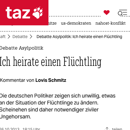

taz zahl ich
krieg in der ukraine
hitze
us-demokraten
nahost-konflikt

taz zahl ich
aft
Debatte
Debatte Asylpolitik: Ich heirate einen Flüchtling
taz zahl ich
Debatte Asylpolitik
themen
Ich heirate einen Flüchtling
politik
öko
Kommentar von
Lovis Schmitz
gesellschaft
Die deutschen Politiker zeigen sich unwillig, etwas
an der Situation der Flüchtlinge zu ändern.
kultur
Scheinehen sind daher notwendiger ziviler
Ungehorsam.
sport
26.10.2013
18:15 Uhr
teilen