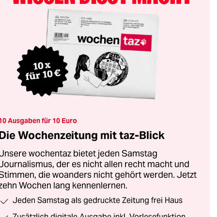
10 Ausgaben für 10 Euro
Die Wochenzeitung mit taz-Blick
Unsere wochentaz bietet jeden Samstag
Journalismus, der es nicht allen recht macht und
Stimmen, die woanders nicht gehört werden. Jetzt
zehn Wochen lang kennenlernen.
Jeden Samstag als gedruckte Zeitung frei Haus
Zusätzlich digitale Ausgabe inkl. Vorlesefunktion