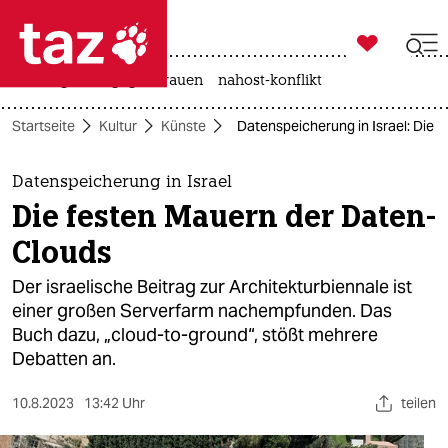

taz zahl ich
hitze
gewalt gegen frauen
nahost-konflikt

taz zahl ich
Startseite
Kultur
Künste
Datenspeicherung in Israel: Die 
taz zahl ich
themen
Datenspeicherung in Israel
Die festen Mauern der Daten-
politik
Clouds
öko
Der israelische Beitrag zur Architekturbiennale ist
einer großen Serverfarm nachempfunden. Das
gesellschaft
Buch dazu, „cloud-to-ground“, stößt mehrere
Debatten an.
kultur
sport
10.8.2023
13:42 Uhr
teilen