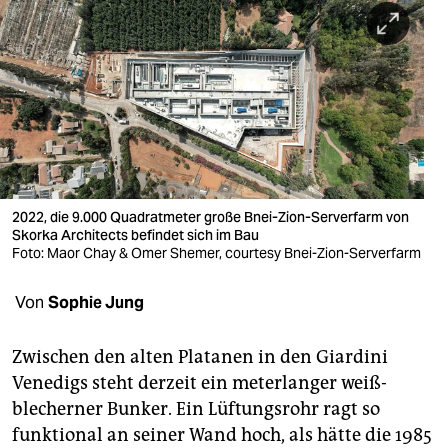
berlin
nord
wahrheit
verlag
verlag
veranstaltungen
2022, die 9.000 Quadratmeter große Bnei-Zion-Serverfarm von
Skorka Architects befindet sich im Bau
shop
Foto: Maor Chay & Omer Shemer, courtesy Bnei-Zion-Serverfarm
fragen & hilfe
Von
Sophie Jung
unterstützen
Zwischen den alten Platanen in den Giardini
abo
Venedigs steht derzeit ein meterlanger weiß-
blecherner Bunker. Ein Lüftungsrohr ragt so
genossenschaft
funktional an seiner Wand hoch, als hätte die 1985