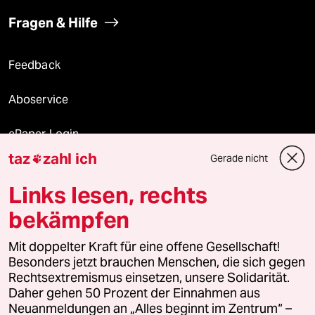
Fragen & Hilfe
Feedback
Aboservice
ePaper Login
taz
zahl ich
Gerade nicht

Downloads für Abonnierende
Links lesen, rechts
bekämpfen
© 2026 taz Verlags und Vertriebs GmbH
Mit doppelter Kraft für eine offene Gesellschaft!
Alle Rechte vorbehalten. Bei rechtlichen Fragen oder für Genehmigungen
wenden Sie sich bitte an
lizenzen@taz.de
Besonders jetzt brauchen Menschen, die sich gegen
Rechtsextremismus einsetzen, unsere Solidarität.
Daher gehen 50 Prozent der Einnahmen aus
Feedback
Redaktionsstatut
Kommune-Richtlinien
KI-
Neuanmeldungen an „Alles beginnt im Zentrum“ –