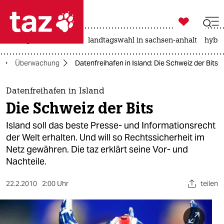

taz zahl ich
niedrigwasser
rente
landtagswahl in sachsen-anhalt
hybri

taz zahl ich
Überwachung
Datenfreihafen in Island: Die Schweiz der Bits
taz zahl ich
themen
Datenfreihafen in Island
Die Schweiz der Bits
politik
Island soll das beste Presse- und Informationsrecht
öko
der Welt erhalten. Und will so Rechtssicherheit im
Netz gewähren. Die taz erklärt seine Vor- und
gesellschaft
Nachteile.
kultur
22.2.2010
2:00 Uhr
teilen
sport