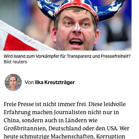
berlin
nord
wahrheit
verlag
verlag
Wird Island zum Vorkämpfer für Transparenz und Pressefreiheit?
Bild: reuters
veranstaltungen
shop
Von
Ilka Kreutzträger
fragen & hilfe
unterstützen
Freie Presse ist nicht immer frei. Diese leidvolle
Erfahrung machen Journalisten nicht nur in
abo
China, sondern auch in Ländern wie
genossenschaft
Großbritannien, Deutschland oder den USA. Wer
heute schmutzige Machenschaften, Korruption