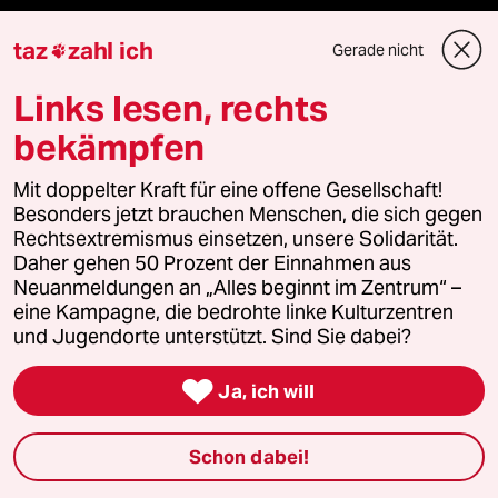
Themen
taz
zahl ich
Gerade nicht

Niedrigwasser
Links lesen, rechts
bekämpfen
Rente
Mit doppelter Kraft für eine offene Gesellschaft!
Landtagswahl in Sachsen-Anhalt
Besonders jetzt brauchen Menschen, die sich gegen
Rechtsextremismus einsetzen, unsere Solidarität.
Hybrider Krieg
Daher gehen 50 Prozent der Einnahmen aus
Neuanmeldungen an „Alles beginnt im Zentrum“ –
eine Kampagne, die bedrohte linke Kulturzentren
Jemen
und Jugendorte unterstützt. Sind Sie dabei?
Ceuta

Ja, ich will
Hitze
Schon dabei!