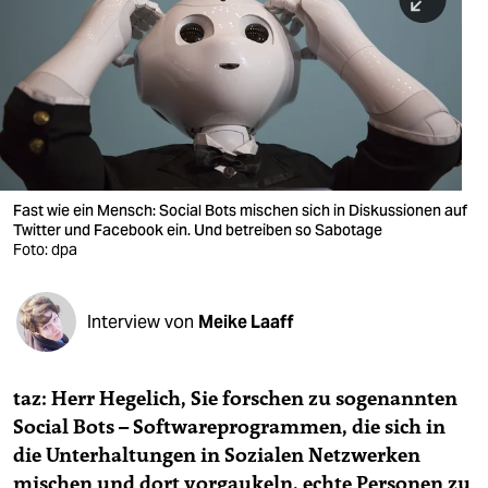
berlin
nord
wahrheit
verlag
verlag
Fast wie ein Mensch: Social Bots mischen sich in Diskussionen auf
Twitter und Facebook ein. Und betreiben so Sabotage
veranstaltungen
Foto: dpa
shop
fragen & hilfe
Interview von
Meike Laaff
unterstützen
taz: Herr Hegelich, Sie forschen zu sogenannten
abo
Social Bots – Softwareprogrammen, die sich in
genossenschaft
die Unterhaltungen in Sozialen Netzwerken
mischen und dort vorgaukeln, echte Personen zu