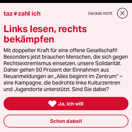
Shop
taz
zahl ich
Gerade nicht

Links lesen, rechts
Anzeigen
bekämpfen
Mit doppelter Kraft für eine offene Gesellschaft!
Fragen & Hilfe
Besonders jetzt brauchen Menschen, die sich gegen
Rechtsextremismus einsetzen, unsere Solidarität.
Daher gehen 50 Prozent der Einnahmen aus
Feedback
Neuanmeldungen an „Alles beginnt im Zentrum“ –
eine Kampagne, die bedrohte linke Kulturzentren
Aboservice
und Jugendorte unterstützt. Sind Sie dabei?
ePaper Login

Ja, ich will
Downloads für Abonnierende
Schon dabei!