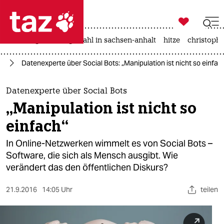

taz zahl ich
iran-krieg
landtagswahl in sachsen-anhalt
hitze
christophe

taz zahl ich
nz
Datenexperte über Social Bots: „Manipulation ist nicht so einfac
taz zahl ich
themen
Datenexperte über Social Bots
„Manipulation ist nicht so
politik
einfach“
öko
In Online-Netzwerken wimmelt es von Social Bots –
Software, die sich als Mensch ausgibt. Wie
gesellschaft
verändert das den öffentlichen Diskurs?
kultur
21.9.2016
14:05 Uhr
teilen
sport