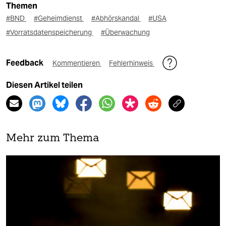
Themen
#BND
#Geheimdienst
#Abhörskandal
#USA
#Vorratsdatenspeicherung
#Überwachung
Feedback
Kommentieren
Fehlerhinweis
Diesen Artikel teilen
Mehr zum Thema