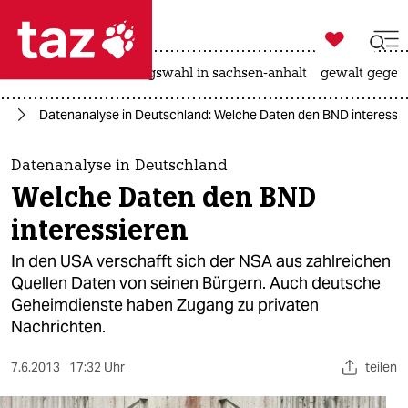

taz zahl ich
hitze
surfen
landtagswahl in sachsen-anhalt
gewalt gegen

taz zahl ich
ng
Datenanalyse in Deutschland: Welche Daten den BND interessi
taz zahl ich
themen
Datenanalyse in Deutschland
Welche Daten den BND
politik
interessieren
öko
In den USA verschafft sich der NSA aus zahlreichen
Quellen Daten von seinen Bürgern. Auch deutsche
gesellschaft
Geheimdienste haben Zugang zu privaten
Nachrichten.
kultur
sport
7.6.2013
17:32 Uhr
teilen