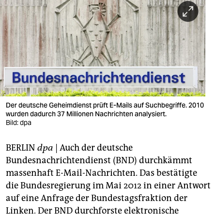
berlin
nord
wahrheit
verlag
verlag
veranstaltungen
Der deutsche Geheimdienst prüft E-Mails auf Suchbegriffe. 2010
wurden dadurch 37 Millionen Nachrichten analysiert.
shop
Bild: dpa
fragen & hilfe
BERLIN
dpa
| Auch der deutsche
Bundesnachrichtendienst (BND) durchkämmt
unterstützen
massenhaft E-Mail-Nachrichten. Das bestätigte
abo
die Bundesregierung im Mai 2012 in einer Antwort
auf eine Anfrage der Bundestagsfraktion der
genossenschaft
Linken. Der BND durchforste elektronische