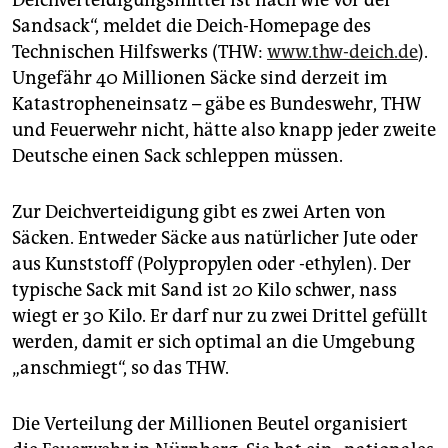
Deichverteidigungsmittel ist nach wie vor der
berlin
Sandsack“, meldet die Deich-Homepage des
nord
Technischen Hilfswerks (THW:
www.thw-deich.de
).
Ungefähr 40 Millionen Säcke sind derzeit im
wahrheit
Katastropheneinsatz – gäbe es Bundeswehr, THW
und Feuerwehr nicht, hätte also knapp jeder zweite
verlag
Deutsche einen Sack schleppen müssen.
verlag
Zur Deichverteidigung gibt es zwei Arten von
veranstaltungen
Säcken. Entweder Säcke aus natürlicher Jute oder
shop
aus Kunststoff (Polypropylen oder -ethylen). Der
typische Sack mit Sand ist 20 Kilo schwer, nass
fragen & hilfe
wiegt er 30 Kilo. Er darf nur zu zwei Drittel gefüllt
unterstützen
werden, damit er sich optimal an die Umgebung
„anschmiegt“, so das THW.
abo
genossenschaft
Die Verteilung der Millionen Beutel organisiert