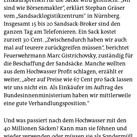
Einkaufspreisen für die Säcke wird gefeilscht: „Wir
sind wie Börsenmakler“, erklärt Stephan Gräser
vom „Sandsacklogistikzentrum“ in Nürnberg.
Insgesamt 15 bis 20 Sandsack-Broker sind den
ganzen Tag am Telefonieren. Ein Sack kostet
zurzeit 30 Cent. „Zwischendurch haben wir auch
mal auf teurere zurückgreifen müssen“, berichtet
Feuerwehrmann Marc Gistrichovsky, zuständig für
die Beschaffung der Sandsäcke. Manche wollten
aus dem Hochwasser Profit schlagen, erzählt er
weiter, „aber auf Preise wie 67 Cent pro Sack lassen
wir uns nicht ein. Als Einkäufer im Auftrag des
Bundesinnenministerium haben wir mittlerweile
eine gute Verhandlungsposition.“
Und was passiert nach dem Hochwasser mit den
40 Millionen Säcken? Kann man sie föhnen und
wieder verwenden oder müssen sie als Sondermüll