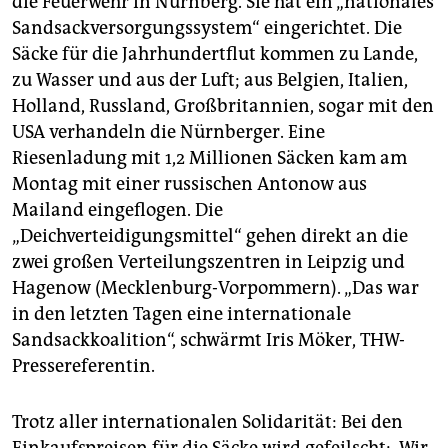
die Feuerwehr in Nürnberg. Sie hat ein „nationales
epaper login
Sandsackversorgungssystem“ eingerichtet. Die
Säcke für die Jahrhundertflut kommen zu Lande,
zu Wasser und aus der Luft; aus Belgien, Italien,
Holland, Russland, Großbritannien, sogar mit den
USA verhandeln die Nürnberger. Eine
Riesenladung mit 1,2 Millionen Säcken kam am
Montag mit einer russischen Antonow aus
Mailand eingeflogen. Die
„Deichverteidigungsmittel“ gehen direkt an die
zwei großen Verteilungszentren in Leipzig und
Hagenow (Mecklenburg-Vorpommern). „Das war
in den letzten Tagen eine internationale
Sandsackkoalition“, schwärmt Iris Möker, THW-
Pressereferentin.
Trotz aller internationalen Solidarität: Bei den