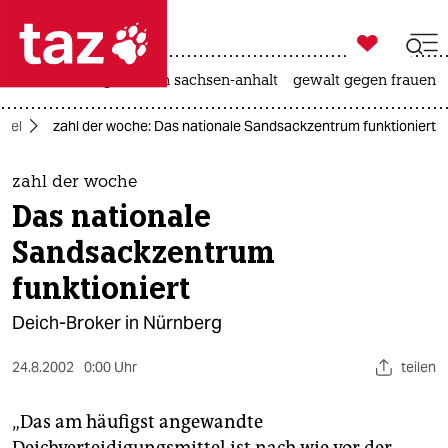

taz zahl ich
hitze
landtagswahl in sachsen-anhalt
gewalt gegen frauen

taz zahl ich
ikel
zahl der woche: Das nationale Sandsackzentrum funktioniert
taz zahl ich
themen
zahl der woche
Das nationale
politik
Sandsackzentrum
öko
funktioniert
gesellschaft
Deich-Broker in Nürnberg
kultur
24.8.2002
0:00 Uhr
teilen
sport
„Das am häufigst angewandte