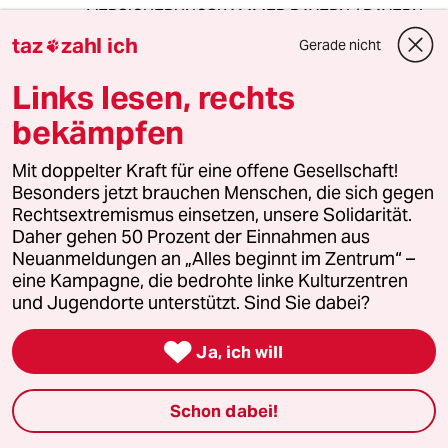
VERSICHERUNGSKAMMER BAYERN / BAYERN
VERSICHERUNG daraufhin die Kündigung
taz
zahl ich
Gerade nicht

verfasst. Ich kann ferner berichten, dass die
Auszahlung bereits seit dem ersten des
Links lesen, rechts
Monats überfällig ist und das Unternehmen
bekämpfen
bereits zum dritten mal (ich hatte 3 Verträge
dort) im Verzug ist.
.
Mit doppelter Kraft für eine offene Gesellschaft!
Ältere Menschen sagen früher war alles besser,
Besonders jetzt brauchen Menschen, die sich gegen
im Falle der VERSICHERUNGSKAMMER
Rechtsextremismus einsetzen, unsere Solidarität.
BAYERN / BAYERN VERSICHERUNG trifft das
Daher gehen 50 Prozent der Einnahmen aus
den Nagel auf den Kopf und zwar aus eigener
Neuanmeldungen an „Alles beginnt im Zentrum“ –
Erfahrung.
eine Kampagne, die bedrohte linke Kulturzentren
.
und Jugendorte unterstützt. Sind Sie dabei?
Überlegen Sie selbst ob Ihnen eine
Unternehmung die sich noch um Ihre Kunden

Ja, ich will
und Beitragszahler (als auch Mitarbeiter)
kümmert nicht doch einen Wechsel wert ist, oft
Schon dabei!
sind Mitanbieter sogar noch günstiger (wie in
diesem Fall) und besser!