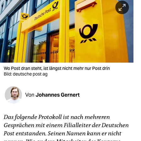
berlin
nord
wahrheit
verlag
verlag
veranstaltungen
Wo Post dran steht, ist längst nicht mehr nur Post drin
Bild: deutsche post ag
shop
fragen & hilfe
Von
Johannes Gernert
unterstützen
Das folgende Protokoll ist nach mehreren
abo
Gesprächen mit einem Filialleiter der Deutschen
genossenschaft
Post entstanden. Seinen Namen kann er nicht