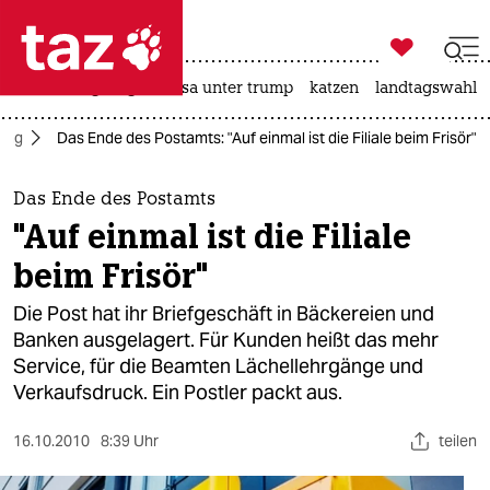

taz zahl ich
hitze
bergsteigen
usa unter trump
katzen
landtagswahl i

taz zahl ich
ltag
Das Ende des Postamts: "Auf einmal ist die Filiale beim Frisör"
taz zahl ich
themen
Das Ende des Postamts
"Auf einmal ist die Filiale
politik
beim Frisör"
öko
Die Post hat ihr Briefgeschäft in Bäckereien und
Banken ausgelagert. Für Kunden heißt das mehr
gesellschaft
Service, für die Beamten Lächellehrgänge und
Verkaufsdruck. Ein Postler packt aus.
kultur
sport
16.10.2010
8:39 Uhr
teilen