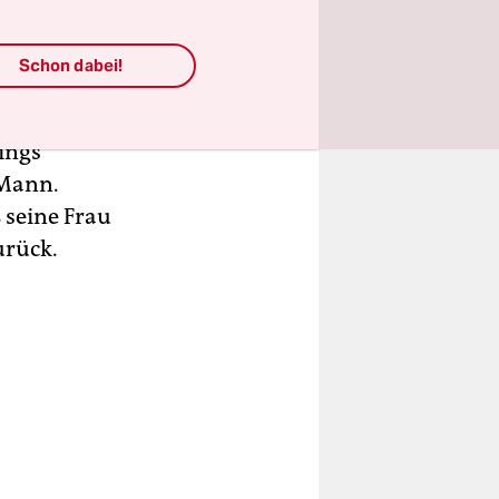
was dem
Schon dabei!
ter mit
ings
 Mann.
ß seine Frau
urück.