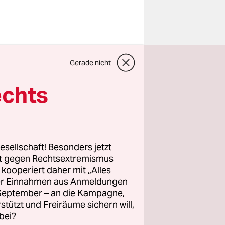
benden
Gerade nicht
er Sigmund
echts
uelle mit
 bis 1910.
ischer
r Juden
esellschaft! Besonders jetzt
rt gegen Rechtsextremismus
z kooperiert daher mit „Alles
ller Einnahmen aus Anmeldungen
. September – an die Kampagne,
rstützt und Freiräume sichern will,
bei?