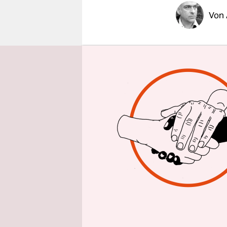
epaper login
Von
Alice Urb
Wiener Fami
Untergang 
Mayer liefe
dem Antise
Mayer verfa
Kaufmann 1
1700–1900
Ein Lehr

Antisemi