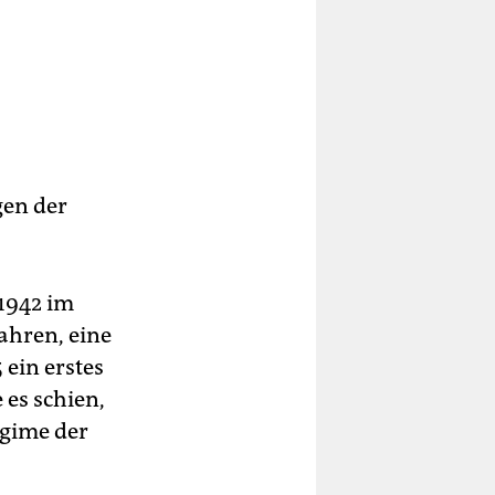
gen der
 1942 im
Jahren, eine
ein erstes
 es schien,
egime der