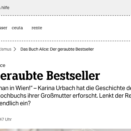
 hilfe
sser
ceuta
rente
tismus
Das Buch Alice: Der geraubte Bestseller
ice
eraubte Bestseller
an in Wien!“ – Karina Urbach hat die Geschichte d
Kochbuchs ihrer Großmutter erforscht. Lenkt der R
endlich ein?
47 Uhr