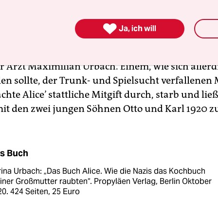
ssierte sich seine Tochter Alice für das Kochen, 

Ja, ich will
ngrigen Vater missfiel. Kochen galt als niedere
ng für Hausangestellte. Er verheiratete die Toch
 Arzt Maximilian Urbach. Einem, wie sich allerd
len sollte, der Trunk- und Spielsucht verfallenen
hte Alice’ stattliche Mitgift durch, starb und lie
mit den zwei jungen Söhnen Otto und Karl 1920 z
s Buch
ina Urbach: „Das Buch Alice. Wie die Nazis das Kochbuch
ner Großmutter raubten“. Propyläen Verlag, Berlin Oktober
0. 424 Seiten, 25 Euro