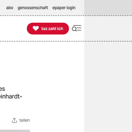
abo
genossenschaft
epaper login

taz zahl ich
taz zahl ich
es
einhardt-
teilen