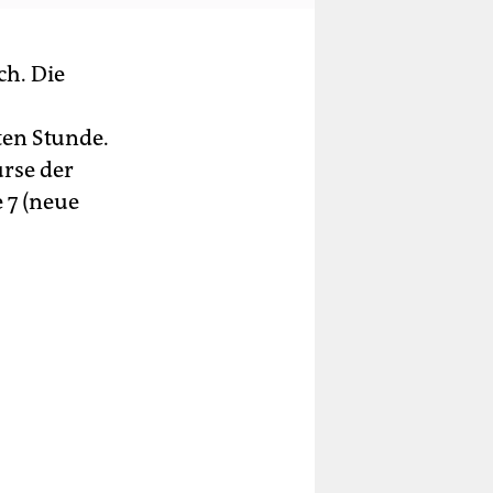
ch. Die
ten Stunde.
rse der
 7 (neue