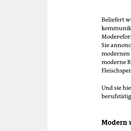
Beliefert 
kommunikat
Modereform
Sie annonc
modernen K
moderne Rä
Fleischspei
Und sie hie
berufstäti
Modern u