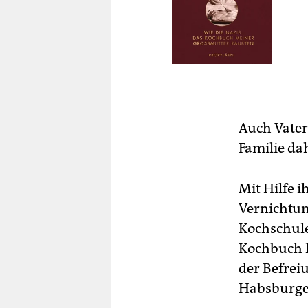
Auch Vater
Familie da
Mit Hilfe 
Vernichtung
Kochschule
Kochbuch h
der Befrei
Habsburge