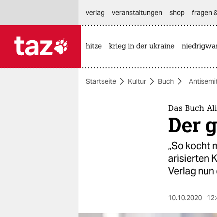
hautnavigation anspringen
hauptinhalt anspringen
footer anspringen
verlag
veranstaltungen
shop
fragen &
hitze
krieg in der ukraine
niedrigwa

taz zahl ich
taz zahl ich
Startseite
Kultur
Buch
Antisemi
themen
politik
Das Buch Al
Der g
öko
„So kocht m
gesellschaft
arisierten 
Verlag nun 
kultur
sport
10.10.2020
12: