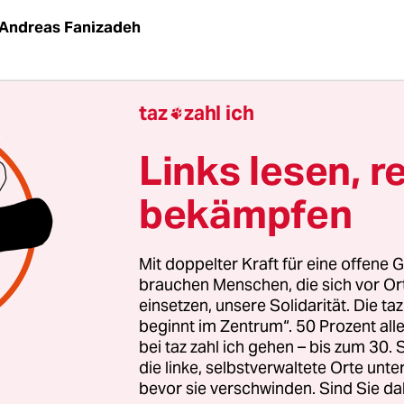
Andreas Fanizadeh
ach stammte aus einer angesehenen und wohlha
taz
zahl ich

lie. 1886 als Alice Mayer geboren, erlebte sie den
der österreichischen Doppelmonarchie. Ihr Vat
Links lesen, r
rte sich vor dem Ersten Weltkrieg (1914–18) Reded
bekämpfen
miten Karl Lueger, Wiens Bürgermeister von 1897
sste auch Schriften zu seiner Biografie („Ein jüd
831–1911“) und zur Sozialgeschichte („Die Wiene
Mit doppelter Kraft für eine offene G
).
brauchen Menschen, die sich vor O
einsetzen, unsere Solidarität. Die ta
beginnt im Zentrum“. 50 Prozent a
bei taz zahl ich gehen – bis zum 30
stück in Sachen Habgier,
die linke, selbstverwaltete Orte unte
tismus – und Widerstand
bevor sie verschwinden. Sind Sie da