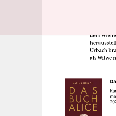
Früh intere
bildungshu
Beschäftigu
dem Wiener
herausstel
Urbach brac
als Witwe 
Da
Kar
mei
202