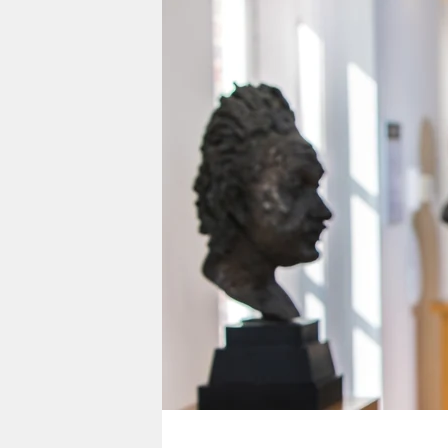
berlin
nord
wahrheit
verlag
verlag
veranstaltungen
shop
fragen & hilfe
unterstützen
abo
genossenschaft