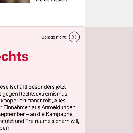
Brenner/Reuters
Gerade nicht
kratischen
echts
ende
esellschaft! Besonders jetzt
sung haben
rt gegen Rechtsextremismus
 Staat nur
z kooperiert daher mit „Alles
ller Einnahmen aus Anmeldungen
. September – an die Kampagne,
Votum pro
rstützt und Freiräume sichern will,
bei?