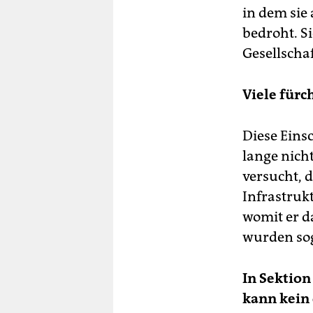
in dem sie 
bedroht. 
Gesellscha
Viele für
Diese Einsc
lange nicht
versucht, 
Infrastruk
womit er da
wurden sog
In Sektion
kann kein 