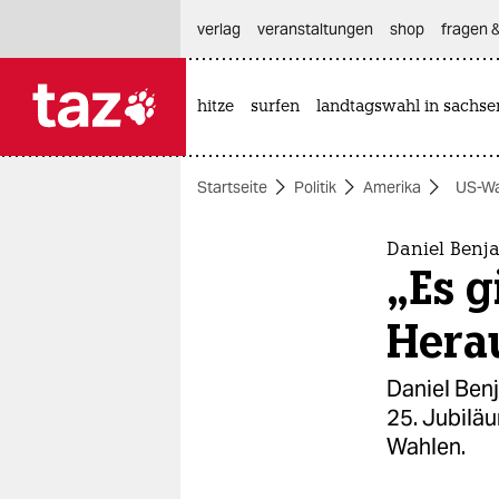
hautnavigation anspringen
hauptinhalt anspringen
footer anspringen
verlag
veranstaltungen
shop
fragen &
hitze
surfen
landtagswahl in sachse

taz zahl ich
taz zahl ich
Startseite
Politik
Amerika
US-Wa
themen
politik
Daniel Benj
„Es g
öko
Hera
gesellschaft
Daniel Ben
kultur
25. Jubiläu
Wahlen.
sport