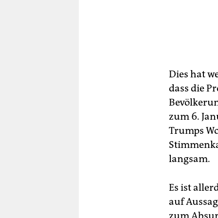
Dies hat we
dass die P
Bevölkerun
zum 6. Jan
Trumps Wo
Stimmenkau
langsam.
Es ist all
auf Aussag
zum Absurd