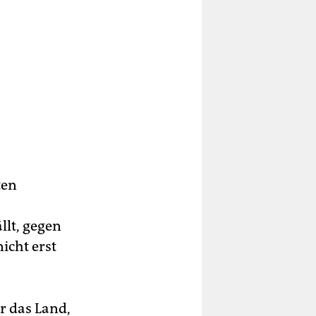
ten
llt, gegen
icht erst
r das Land,