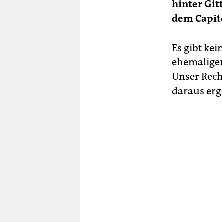
hinter Git
dem Capito
Es gibt kei
ehemaliger
Unser Rech
daraus er­