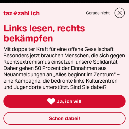
taz
zahl ich
Podcast
Gerade nicht

Links lesen, rechts
bundestalk
bekämpfen
fernverbindung
Mit doppelter Kraft für eine offene Gesellschaft!
Besonders jetzt brauchen Menschen, die sich gegen
klima update°
Rechtsextremismus einsetzen, unsere Solidarität.
Daher gehen 50 Prozent der Einnahmen aus
Mauerecho
Neuanmeldungen an „Alles beginnt im Zentrum“ –
eine Kampagne, die bedrohte linke Kulturzentren
Freie Rede
und Jugendorte unterstützt. Sind Sie dabei?

Ja, ich will
reingehen
Schon dabei!
Newsletter