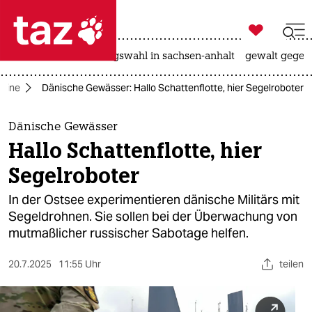

taz zahl ich
hitze
surfen
landtagswahl in sachsen-anhalt
gewalt gegen

taz zahl ich
raine
Dänische Gewässer: Hallo Schattenflotte, hier Segelroboter
taz zahl ich
themen
Dänische Gewässer
Hallo Schattenflotte, hier
politik
Segelroboter
öko
In der Ostsee experimentieren dänische Militärs mit
Segeldrohnen. Sie sollen bei der Überwachung von
gesellschaft
mutmaßlicher russischer Sabotage helfen.
kultur
20.7.2025
11:55 Uhr
teilen
sport