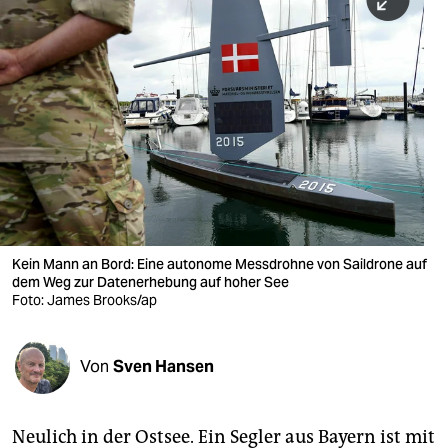
berlin
nord
wahrheit
verlag
verlag
veranstaltungen
shop
Kein Mann an Bord: Eine autonome Messdrohne von Saildrone auf
dem Weg zur Datenerhebung auf hoher See
fragen & hilfe
Foto: James Brooks/ap
unterstützen
Von
Sven Hansen
abo
genossenschaft
Neulich in der Ostsee. Ein Segler aus Bayern ist mit