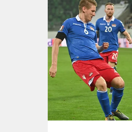
berlin
nord
wahrheit
verlag
verlag
veranstaltungen
shop
fragen & hilfe
unterstützen
abo
genossenschaft