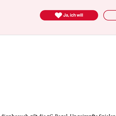
piel geboten werden soll, könnte das eine Numm

Ja, ich will