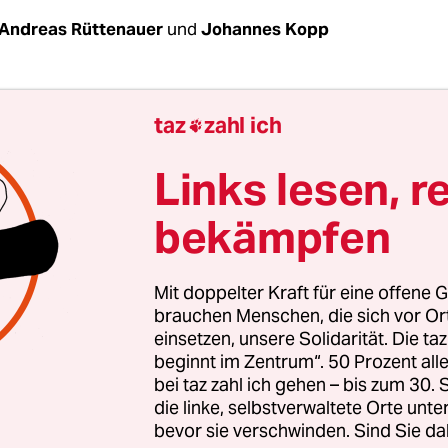
Andreas Rüttenauer
und
Johannes Kopp
ndvoraussetzungen
taz
zahl ich

gsten Entscheidungen in der WM-Qualifikationsg
Links lesen, r
 gefallen. Deutschland steht als Gruppensieger f
in ist der letzte Platz nicht mehr zu nehmen. Bei
bekämpfen
en können also befreit aufspielen. Gekickt wird
 ab 20.45 Uhr in Wolfsburg, der Heimat des Hau
Mit doppelter Kraft für eine offene G
. Wer sich ein Ticket ergattern konnte (Preise zwi
brauchen Menschen, die sich vor O
o), bekommt vor Ort ein Trikot der Nationalmann
einsetzen, unsere Solidarität. Die ta
beginnt im Zentrum“. 50 Prozent a
größe L. Für Ehrengast Joachim Löw,
den langjä
bei taz zahl ich gehen – bis zum 30
r Nationalmannschaft
, dem in Wolfsburg 136 Ta
die linke, selbstverwaltete Orte unte
n bei der EM gegen England, so etwas wie ein
bevor sie verschwinden. Sind Sie da