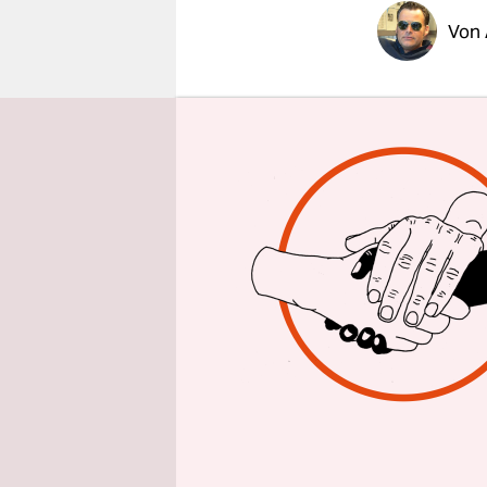
epaper login
Von
Die Gru
Die wichti
sind schon
Liechtenste
Mannschaft
Donnerstag
der DFB-Elf
und 70 Eur
der Männer
Trainer de
Ausscheide