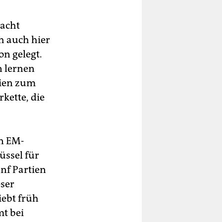
 acht
ch auch hier
on gelegt.
n lernen
lien zum
kette, die
n EM-
üssel für
ünf Partien
eser
iebt früh
mt bei