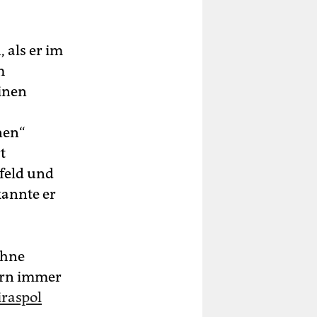
 als er im
m
inen
nen“
t
feld und
kannte er
ohne
tern immer
iraspol