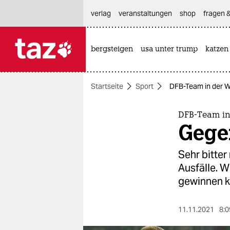
hautnavigation anspringen
hauptinhalt anspringen
footer anspringen
verlag
veranstaltungen
shop
fragen &
bergsteigen
usa unter trump
katzen

taz zahl ich
taz zahl ich
Startseite
Sport
DFB-Team in der W
themen
politik
DFB-Team in
Gege
öko
Sehr bitter
gesellschaft
Ausfälle. 
gewinnen k
kultur
sport
11.11.2021
8:0