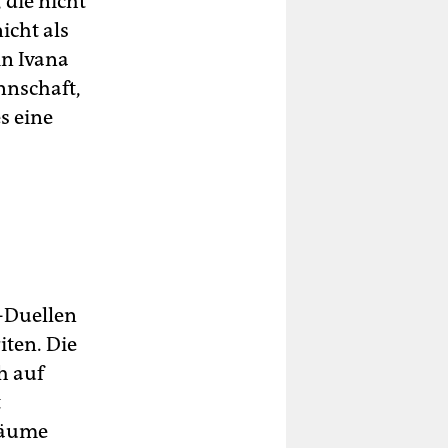
 die nicht
icht als
in Ivana
nnschaft,
s eine
-Duellen
iten. Die
h auf
t
träume