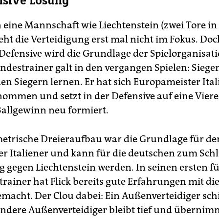
nsive Lösung
n eine Mannschaft wie Liechtenstein (zwei Tore in
teht die Verteidigung erst mal nicht im Fokus. Do
r Defensive wird die Grundlage der Spielorganisati
ndestrainer galt in den vergangen Spielen: Siege
den Siegern lernen. Er hat sich Europameister Ita
nommen und setzt in der Defensive auf eine Vierer
Ballgewinn neu formiert.
trische Dreieraufbau war die Grundlage für de
r Italiener und kann für die deutschen zum Schl
g gegen Liechtenstein werden. In seinen ersten f
rainer hat Flick bereits gute Erfahrungen mit di
emacht. Der Clou dabei: Ein Außenverteidiger sch
andere Außenverteidiger bleibt tief und übernim