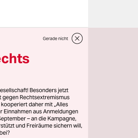
Gerade nicht
ruppe J
echts
est und
de
 am
ptsponsors
esellschaft! Besonders jetzt
schen 25
rt gegen Rechtsextremismus
schaft in
z kooperiert daher mit „Alles
ller Einnahmen aus Anmeldungen
hrigen
. September – an die Kampagne,
ge nach dem
rstützt und Freiräume sichern will,
bei?