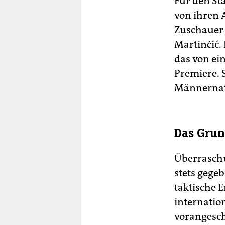
Für den Sta
von ihren 
Zuschauer i
Martinčić. 
das von ein
Premiere. 
Männernat
Das Gru
Überraschu
stets gege
taktische 
internatio
vorangesch