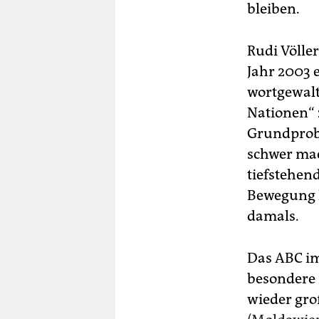
bleiben.
Rudi Völle
Jahr 2003 
wortgewalt
Nationen“ 
Grundprobl
schwer mac
tiefstehen
Bewegung h
damals.
Das ABC im
besondere 
wieder gro