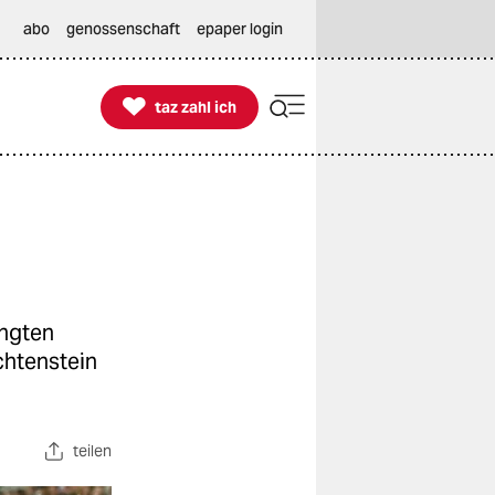
abo
genossenschaft
epaper login

taz zahl ich
taz zahl ich
ingten
chtenstein
teilen