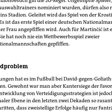
dionbesuch gilt die 2G-Regel. Ungeimpfte Spieler,
Auswahltrainers nominiert wurden, dürfen also n
ns Stadion. Geleitet wird das Spiel von der Kroat
Es ist das erste Spiel einer deutschen Nationalma
er Frau angepfiffen wird. Auch für Martinčić ist e
Sie hat noch nie ein Wettbewerbsspiel zweier
ionalmannschaften gepfiffen.
ndproblem
ngen hat es im Fußball bei David-gegen-Goliath
ben. Gewohnt war man aber Kantersiege der Favor
Entwicklung von Verteidigungsstrategien ist jedoc
naler Ebene in den letzten zwei Dekaden so rasan
ritten, dass zweistellige Erfolge häufig nur Fan