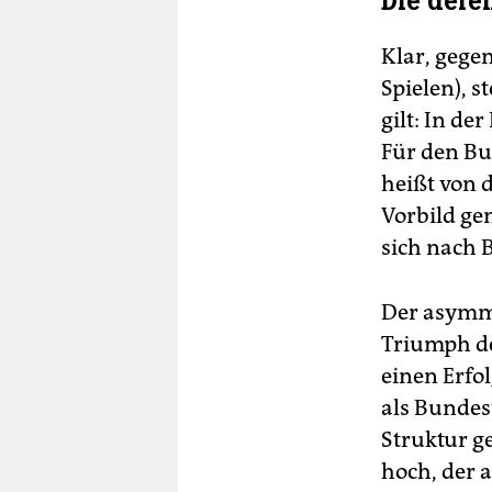
Die defe
Klar, gege
Spielen), s
gilt: In de
Für den Bu
heißt von 
Vorbild ge
sich nach 
Der asymme
Triumph de
einen Erfol
als Bundest
Struktur g
hoch, der 