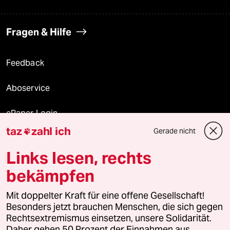
Fragen & Hilfe
Feedback
Aboservice
ePaper Login
taz
zahl ich
Gerade nicht

Downloads für Abonnierende
Links lesen, rechts
bekämpfen
© 2026 taz Verlags und Vertriebs GmbH
Mit doppelter Kraft für eine offene Gesellschaft!
Alle Rechte vorbehalten. Bei rechtlichen Fragen oder für Genehmigungen
wenden Sie sich bitte an
lizenzen@taz.de
Besonders jetzt brauchen Menschen, die sich gegen
Rechtsextremismus einsetzen, unsere Solidarität.
Daher gehen 50 Prozent der Einnahmen aus