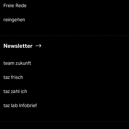
Freie Rede
reingehen
Newsletter
team zukunft
taz frisch
taz zahl ich
taz lab Infobrief