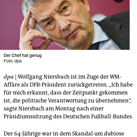
berlin
nord
wahrheit
verlag
verlag
Der Chef hat genug
Foto: dpa
veranstaltungen
dpa
| Wolfgang Niersbach ist im Zuge der WM-
shop
Affäre als DFB-Präsident zurückgetreten. „Ich habe
fragen & hilfe
für mich erkannt, dass der Zeitpunkt gekommen
ist, die politische Verantwortung zu übernehmen“,
unterstützen
sagte Niersbach am Montag nach einer
abo
Präsidiumssitzung des Deutschen Fußball-Bundes.
genossenschaft
Der 64-Jährige war in dem Skandal um dubiose