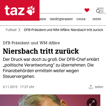

taz zahl ich
hitze
krieg in der ukraine
niedrigwasser
ceuta
rente

taz zahl ich
Fußball
DFB-Präsident und WM-Affäre: Niersbach tritt zurück
taz zahl ich
themen
DFB-Präsident und WM-Affäre
Niersbach tritt zurück
politik
Der Druck war doch zu groß: Der DFB-Chef erklärt
öko
„politische Verantwortung“ zu übernehmen. Die
Finanzbehörden ermitteln weiter wegen
gesellschaft
Steuervergehen.
kultur
9.11.2015
17:37 Uhr
teilen
sport