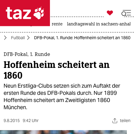

taz zahl ich
hitze
niedrigwasser
rente
landtagswahl in sachsen-anhalt

taz zahl ich
t
Fußball
DFB-Pokal, 1. Runde: Hoffenheim scheitert an 1860
taz zahl ich
themen
DFB-Pokal, 1. Runde
Hoffenheim scheitert an
politik
1860
öko
Neun Erstliga-Clubs setzen sich zum Auftakt der
ersten Runde des DFB-Pokals durch. Nur 1899
gesellschaft
Hoffenheim scheitert am Zweitligisten 1860
München.
kultur
sport
9.8.2015
9:42 Uhr
teilen