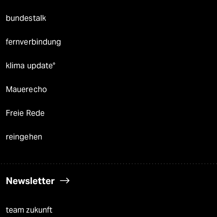
bundestalk
fernverbindung
klima update°
Mauerecho
Freie Rede
reingehen
Newsletter
team zukunft