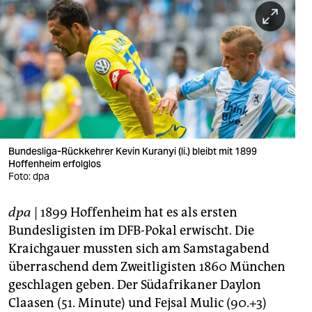
berlin
nord
wahrheit
verlag
verlag
veranstaltungen
Bundesliga-Rückkehrer Kevin Kuranyi (li.) bleibt mit 1899
Hoffenheim erfolglos
shop
Foto: dpa
fragen & hilfe
dpa
| 1899 Hoffenheim hat es als ersten
Bundesligisten im DFB-Pokal erwischt. Die
unterstützen
Kraichgauer mussten sich am Samstagabend
abo
überraschend dem Zweitligisten 1860 München
geschlagen geben. Der Südafrikaner Daylon
genossenschaft
Claasen (51. Minute) und Fejsal Mulic (90.+3)