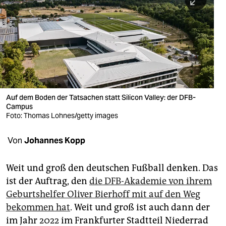
berlin
nord
wahrheit
verlag
verlag
Auf dem Boden der Tatsachen statt Silicon Valley: der DFB-
Campus
veranstaltungen
Foto: Thomas Lohnes/getty images
shop
Von
Johannes Kopp
fragen & hilfe
unterstützen
Weit und groß den deutschen Fußball denken. Das
ist der Auftrag, den
die DFB-Akademie von ihrem
abo
Geburtshelfer Oliver Bierhoff mit auf den Weg
bekommen hat
. Weit und groß ist auch dann der
genossenschaft
im Jahr 2022 im Frankfurter Stadtteil Niederrad