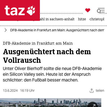

taz zahl ich
iran-krieg
landtagswahl in sachsen-anhalt
hitze
christophe

taz zahl ich
24
DFB-Akademie in Frankfurt am Main: Ausgenüchtert nach dem V
taz zahl ich
themen
DFB-Akademie in Frankfurt am Main
Ausgenüchtert nach dem
politik
Vollrausch
öko
Unter Oliver Bierhoff sollte die neue DFB-Akademie
ein Silicon Valley sein. Heute ist der Anspruch
gesellschaft
schlichter: den Fußball besser machen.
kultur
13.6.2024
16:19 Uhr
teilen
sport