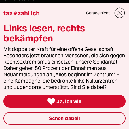
taz
zahl ich
Gerade nicht

abo
Links lesen, rechts
genossenschaft
bekämpfen
taz zahl ich
Mit doppelter Kraft für eine offene Gesellschaft!
Besonders jetzt brauchen Menschen, die sich gegen
recherchefonds ausland
Rechtsextremismus einsetzen, unsere Solidarität.
Daher gehen 50 Prozent der Einnahmen aus
panterstiftung
Neuanmeldungen an „Alles beginnt im Zentrum“ –
eine Kampagne, die bedrohte linke Kulturzentren
panterpreis 2026
und Jugendorte unterstützt. Sind Sie dabei?

Ja, ich will
Podcast
Schon dabei!