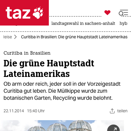

taz zahl ich
niedrigwasser
rente
landtagswahl in sachsen-anhalt
hybri

taz zahl ich
Reise
Curitiba in Brasilien: Die grüne Hauptstadt Lateinamerikas
taz zahl ich
themen
Curitiba in Brasilien
Die grüne Hauptstadt
politik
Lateinamerikas
öko
Ob arm oder reich, jeder soll in der Vorzeigestadt
Curitiba gut leben. Die Müllkippe wurde zum
gesellschaft
botanischen Garten, Recycling wurde belohnt.
kultur
22.11.2014
15:40 Uhr
teilen
sport