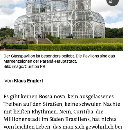
berlin
nord
wahrheit
verlag
verlag
Der Glasspavillon ist besonders beliebt. Die Pavillons sind das
Markenzeichen der Paraná-Hauptstadt.
veranstaltungen
Bild: imago/Curitiba PR
shop
Von
Klaus Englert
fragen & hilfe
unterstützen
Es gibt keinen Bossa nova, kein ausgelassenes
Treiben auf den Straßen, keine schwülen Nächte
abo
mit heißen Rhythmen. Nein, Curitiba, die
Millionenstadt im Süden Brasiliens, hat nichts
genossenschaft
vom leichten Leben, das man sich gewöhnlich bei