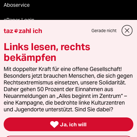
Aboservice
ePaper Login
taz
zahl ich
Gerade nicht

Downloads für Abonnierende
Links lesen, rechts
bekämpfen
© 2026 taz Verlags und Vertriebs GmbH
Mit doppelter Kraft für eine offene Gesellschaft!
Alle Rechte vorbehalten. Bei rechtlichen Fragen oder für Genehmigungen
wenden Sie sich bitte an
lizenzen@taz.de
Besonders jetzt brauchen Menschen, die sich gegen
Rechtsextremismus einsetzen, unsere Solidarität.
Daher gehen 50 Prozent der Einnahmen aus
Feedback
Redaktionsstatut
Kommune-Richtlinien
KI-
Neuanmeldungen an „Alles beginnt im Zentrum“ –
eine Kampagne, die bedrohte linke Kulturzentren
Leitlinie
Informant
Datenschutz
Impressum
AGB
und Jugendorte unterstützt. Sind Sie dabei?
Seitenwende
Einwilligungen widerrufen (Ads)

Ja, ich will