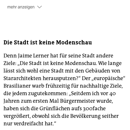
mehr anzeigen
Der Botanische Garten:
Interessant ist der
"viktorianische" Glaspalast mit der Ausstellungshalle
des Künstlers Frans Krajcberg. Der Pole gehörte
zusammen mit (dem ermordeten) Chico Mendes zu
den Gründungsfiguren der Umweltbewegung, die den
Die Stadt ist keine Modenschau
Schutz des Urwalds im öffentlichen Bewusstsein
verankern wollten. In der Dauerausstellung, die den
Denn Jaime Lerner hat für seine Stadt andere
programmatischen Titel „A Revolta“ trägt, zeigt der
Ziele: „Die Stadt ist keine Modenschau. Wie lange
Künstler über hundert Werke, vornehmlich verbrannte
lässt sich wohl eine Stadt mit den Gebäuden von
Bäume, deren Brandmale die illegalen Rodungen in
Erinnerung rufen.
Stararchitekten herausputzen?“ Der „europäische“
Brasilianer warb frühzeitig für nachhaltige Ziele,
Weitere Sehenswürdigkeiten:
Die Drahtoper und die
die jedem zugutekommen: „Seitdem ich vor 40
Freie Universität für Umweltforschung, die frisch
Jahren zum ersten Mal Bürgermeister wurde,
restaurierte Passage „Rua 24 Horas“ und das
Kulturzentrum Guaía mit einem Fassadenrelief des
haben sich die Grünflächen aufs 300fache
einheimischen Künstlers Poty Lazzarotto.
vergrößert, obwohl sich die Bevölkerung seither
nur verdreifacht hat.“
Infos:
brasilien.tourismus.de/