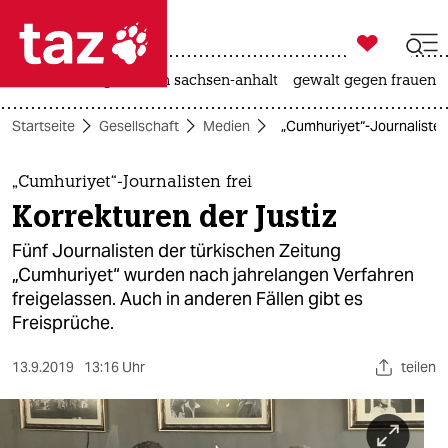

taz zahl ich
hitze
landtagswahl in sachsen-anhalt
gewalt gegen frauen

taz zahl ich
Startseite
Gesellschaft
Medien
„Cumhuriyet“-Journalisten 
taz zahl ich
themen
„Cumhuriyet“-Journalisten frei
Korrekturen der Justiz
politik
Fünf Journalisten der türkischen Zeitung
öko
„Cumhuriyet“ wurden nach jahrelangen Verfahren
freigelassen. Auch in anderen Fällen gibt es
gesellschaft
Freisprüche.
kultur
13.9.2019
13:16 Uhr
teilen
sport