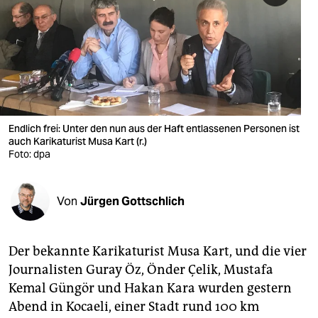
berlin
nord
wahrheit
verlag
verlag
Endlich frei: Unter den nun aus der Haft entlassenen Personen ist
auch Karikaturist Musa Kart (r.)
veranstaltungen
Foto: dpa
shop
Von
Jürgen Gottschlich
fragen & hilfe
unterstützen
Der bekannte Karikaturist Musa Kart, und die vier
abo
Journalisten Guray Öz, Önder Çelik, Mustafa
Kemal Güngör und Hakan Kara wurden gestern
genossenschaft
Abend in Kocaeli, einer Stadt rund 100 km