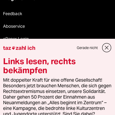
Feedback
Aboservice
ePaper Login
taz
zahl ich
Gerade nicht

Downloads für Abonnierende
Links lesen, rechts
bekämpfen
© 2026 taz Verlags und Vertriebs GmbH
Mit doppelter Kraft für eine offene Gesellschaft!
Alle Rechte vorbehalten. Bei rechtlichen Fragen oder für Genehmigungen
wenden Sie sich bitte an
lizenzen@taz.de
Besonders jetzt brauchen Menschen, die sich gegen
Rechtsextremismus einsetzen, unsere Solidarität.
Daher gehen 50 Prozent der Einnahmen aus
Feedback
Redaktionsstatut
Kommune-Richtlinien
KI-
Neuanmeldungen an „Alles beginnt im Zentrum“ –
eine Kampagne, die bedrohte linke Kulturzentren
Leitlinie
Informant
Datenschutz
Impressum
AGB
und Jugendorte unterstützt. Sind Sie dabei?