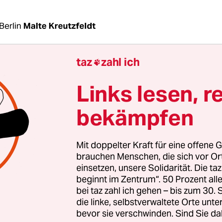
Berlin
Malte Kreutzfeldt
taz
zahl ich

dliche Blick auf die aktuellen Infektionszahlen 
chen meist erfreulich, denn sie gingen kontinuier
Links lesen, r
 fast 26.000 Fällen pro Tag zu Weihnachten fiel 
 bis Anfang dieser Woche um mehr als 70 Prozent 
bekämpfen
inigen Tagen ist es damit vorbei: In dieser Woche 
ert vier Tage lang, am Freitag gab es wieder eine
Mit doppelter Kraft für eine offene G
aber dieser war deutlich geringer als zuvor.
brauchen Menschen, die sich vor O
einsetzen, unsere Solidarität. Die ta
beginnt im Zentrum“. 50 Prozent a
tion dürfte zum Teil daran liegen, dass in der v
bei taz zahl ich gehen – bis zum 30
en des
Extremwetters
weniger getestet und Ergeb
die linke, selbstverwaltete Orte unte
gemeldet wurden, sodass die Werte in dieser Woch
bevor sie verschwinden. Sind Sie da