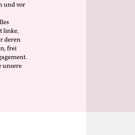
h und vor
lles
 linke,
ür deren
n, frei
ngagement.
e unsere