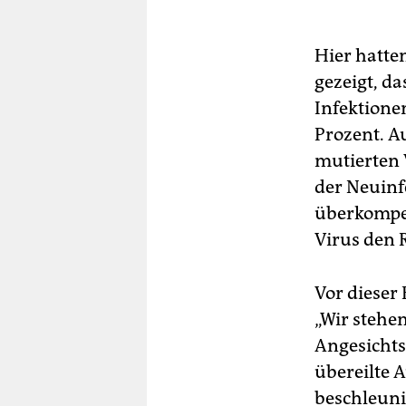
Hier hatte
gezeigt, da
Infektione
Prozent. A
mutierten V
der Neuinf
überkompe
Virus den 
Vor dieser
„Wir stehe
Angesichts
übereilte 
beschleunig