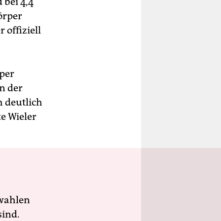
 bei 4,4
örper
 offiziell
rper
n der
h deutlich
e Wieler
wahlen
sind.