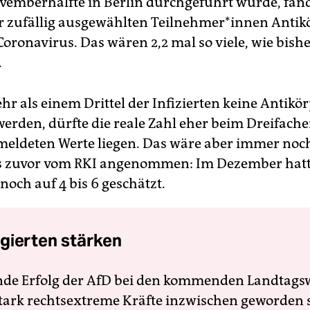
vemberhälfte in Berlin durchgeführt wurde, fand
 zufällig ausgewählten Teil­neh­me­r*in­nen Antik
oronavirus. Das wären 2,2 mal so viele, wie bisher
.
hr als einem Drittel der Infizierten keine Antikö
erden, dürfte die reale Zahl eher beim Dreifache
gemeldeten Werte liegen. Das wäre aber immer noc
s zuvor vom RKI angenommen: Im Dezember hatt
noch auf 4 bis 6 geschätzt.
gierten stärken
nde Erfolg der AfD bei den kommenden Landtags
 stark rechtsextreme Kräfte inzwischen geworden 