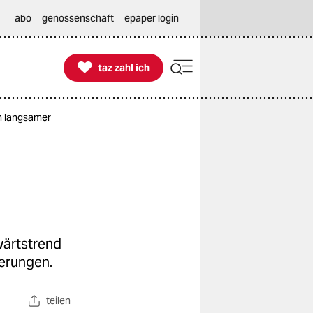
abo
genossenschaft
epaper login

taz zahl ich
taz zahl ich
en langsamer
wärtstrend
kerungen.
teilen