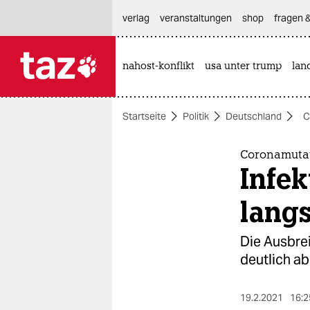
hautnavigation anspringen
hauptinhalt anspringen
footer anspringen
verlag
veranstaltungen
shop
fragen &
nahost-konflikt
usa unter trump
lan

taz zahl ich
taz zahl ich
Startseite
Politik
Deutschland
C
themen
politik
Coronamutat
Infek
öko
lang
gesellschaft
Die Ausbre
kultur
deutlich ab
sport
19.2.2021
16:2