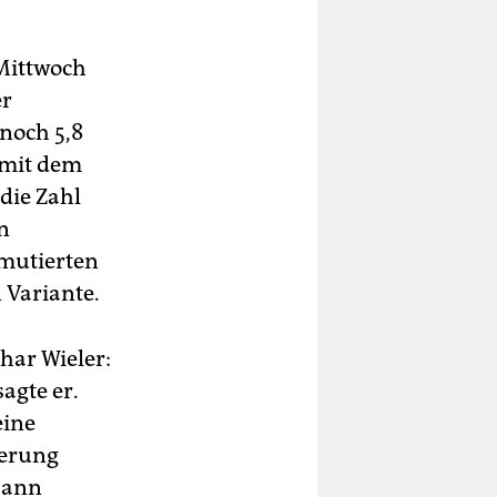
Mittwoch
er
 noch 5,8
 mit dem
 die Zahl
n
mutierten
 Variante.
har Wieler:
agte er.
eine
kerung
„Dann