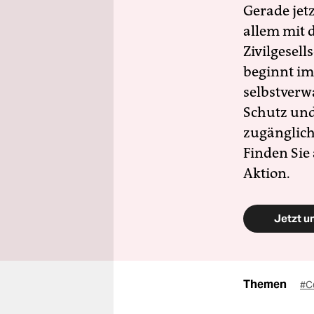
Gerade jet
allem mit d
Zivilgesell
beginnt im
selbstverw
Schutz und 
zugänglich
Finden Sie
Aktion.
Jetzt u
Themen
#C