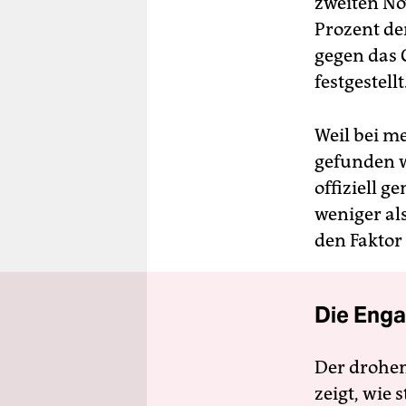
zweiten No
Prozent der
gegen das C
festgestellt
Weil bei me
gefunden w
offiziell 
weniger al
den Faktor 
Die Enga
Der drohe
zeigt, wie