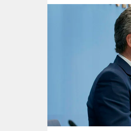
berlin
nord
wahrheit
verlag
verlag
veranstaltungen
shop
fragen & hilfe
unterstützen
abo
genossenschaft