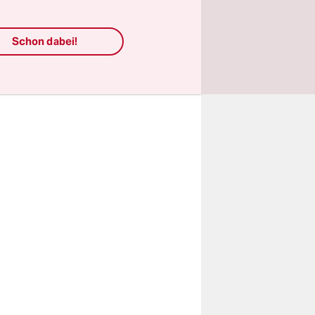
er auch
enden
Schon dabei!
or allem