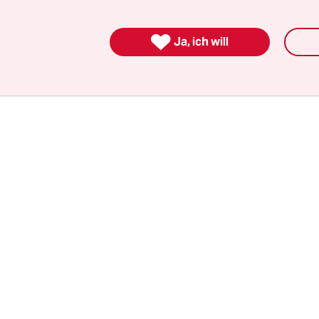
höher wirken. Zum Teil dürfte die Entwicklung ab
ückzuführen sein, dass sich die stärker ansteck

Ja, ich will
ten in Deutschland immer weiter verbreiten – v
zuerst in Großbritannien nachgewiesen wurde.