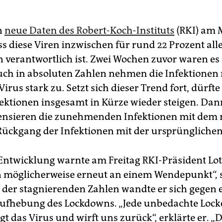
n
neue Daten des Robert-Koch-Instituts
(RKI) am 
ss diese Viren inzwischen für rund 22 Prozent all
n verantwortlich ist. Zwei Wochen zuvor waren es
uch in absoluten Zahlen nehmen die Infektionen
irus stark zu. Setzt sich dieser Trend fort, dürfte
ektionen insgesamt in Kürze wieder steigen. Dan
nsieren die zunehmenden Infektionen mit dem 
Rückgang der Infektionen mit der ursprünglichen
 Entwicklung warnte am Freitag RKI-Präsident Lot
n möglicherweise erneut an einem Wendepunkt“, s
 der stagnierenden Zahlen wandte er sich gegen 
Aufhebung des Lockdowns. „Jede unbedachte Loc
t das Virus und wirft uns zurück“, erklärte er. 