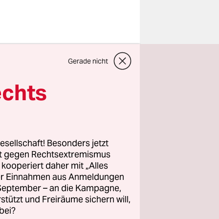
Gerade nicht
war in den
lich
echts
der 7-Tage-
auf 7.200.
stagnierte
n
esellschaft! Besonders jetzt
rt gegen Rechtsextremismus
z kooperiert daher mit „Alles
ller Einnahmen aus Anmeldungen
ergangenen
. September – an die Kampagne,
nisse
rstützt und Freiräume sichern will,
e im
bei?