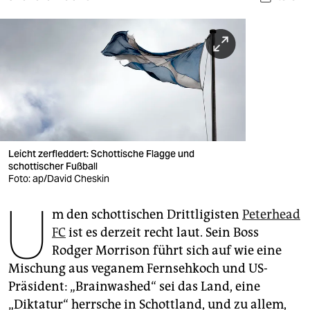
berlin
nord
wahrheit
verlag
verlag
veranstaltungen
Leicht zerfleddert: Schottische Flagge und
schottischer Fußball
shop
Foto: ap/David Cheskin
U
fragen & hilfe
m den schottischen Drittligisten
Peterhead
unterstützen
FC
ist es derzeit recht laut. Sein Boss
Rodger Morrison führt sich auf wie eine
abo
Mischung aus veganem Fernsehkoch und US-
genossenschaft
Präsident: „Brainwashed“ sei das Land, eine
„Diktatur“ herrsche in Schottland, und zu allem,