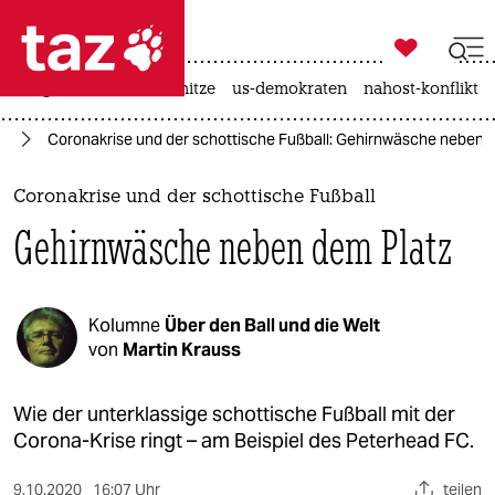

taz zahl ich
krieg in der ukraine
hitze
us-demokraten
nahost-konflikt

taz zahl ich
us
Coronakrise und der schottische Fußball: Gehirnwäsche neben 
taz zahl ich
themen
Coronakrise und der schottische Fußball
Gehirnwäsche neben dem Platz
politik
öko
Kolumne
Über den Ball und die Welt
gesellschaft
von
Martin Krauss
kultur
Wie der unterklassige schottische Fußball mit der
Corona-Krise ringt – am Beispiel des Peterhead FC.
sport
9.10.2020
16:07 Uhr
teilen