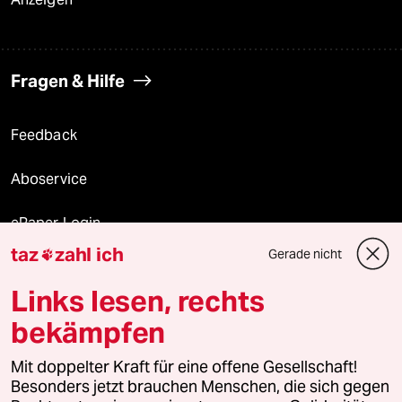
Fragen & Hilfe
Feedback
Aboservice
ePaper Login
taz
zahl ich
Gerade nicht

Downloads für Abonnierende
Links lesen, rechts
bekämpfen
© 2026 taz Verlags und Vertriebs GmbH
Mit doppelter Kraft für eine offene Gesellschaft!
Alle Rechte vorbehalten. Bei rechtlichen Fragen oder für Genehmigungen
wenden Sie sich bitte an
lizenzen@taz.de
Besonders jetzt brauchen Menschen, die sich gegen