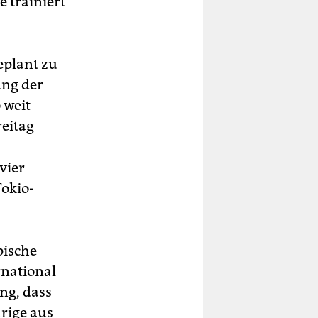
e trainiert
eplant zu
ung der
 weit
reitag
vier
okio-
pische
rnational
ng, dass
hrige aus