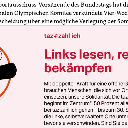
Sportausschuss-Vorsitzende des Bundestags hat d
nalen Olympischen Komitee verkündete Vier-Woc
tscheidung über eine mögliche Verlegung der So
ftig kritisiert. „Ich finde die Entscheidung respekt
taz
zahl ich

den Athletinnen und Athleten und angesichts de
erantwortungslos“, sagte Dagmar Freitag
im Inter
Links lesen, r
ios
am Montag.
bekämpfen
altetaktik produziere „einen massiven Vertrauen
„ein eklatantes Führungsversagen“, sagte die SPD-
Mit doppelter Kraft für eine offene G
h laufen die Athleten davon. Das Produkt Olympi
brauchen Menschen, die sich vor O
“ Es werde höchste Zeit, dass IOC-Präsident Thom
einsetzen, unsere Solidarität. Die ta
beginnt im Zentrum“. 50 Prozent a
reitag: „Das IOC muss wissen: Wer nicht entscheid
bei taz zahl ich gehen – bis zum 30
ntschieden.“
die linke, selbstverwaltete Orte unte
bevor sie verschwinden. Sind Sie da