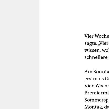
Vier Wochen
sagte. „Vie
wissen, woh
schnellere
Am Sonntag
erstmals G
Vier-Woche
Premiermin
Sommerspie
Montag, da