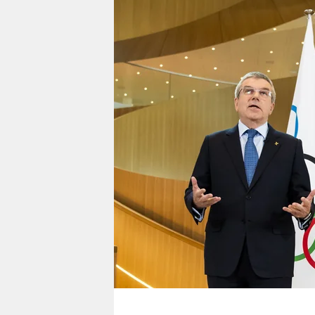
berlin
nord
wahrheit
verlag
verlag
veranstaltungen
shop
fragen & hilfe
unterstützen
abo
genossenschaft