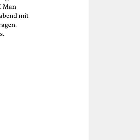
F. Man
gabend mit
ragen.
s.