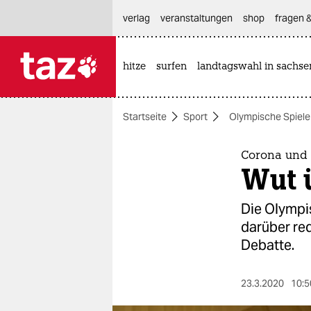
hautnavigation anspringen
hauptinhalt anspringen
footer anspringen
verlag
veranstaltungen
shop
fragen &
hitze
surfen
landtagswahl in sachse

taz zahl ich
taz zahl ich
Startseite
Sport
Olympische Spiele
themen
politik
Corona und 
Wut 
öko
Die Olympi
gesellschaft
darüber re
Debatte.
kultur
sport
23.3.2020
10:5