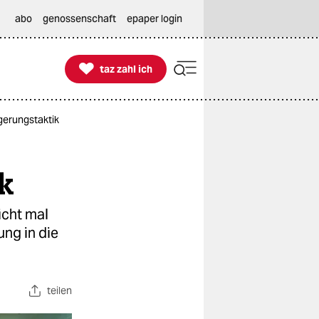
abo
genossenschaft
epaper login

taz zahl ich
taz zahl ich
gerungstaktik
k
icht mal
ng in die
teilen