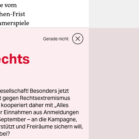
ie vom
hen-Frist
mmerspiele
los
Gerade nicht
r Lage auf
view des
echts
sverlust“
Politikern.
esellschaft! Besonders jetzt
a steht auf
rt gegen Rechtsextremismus
as Bach das
z kooperiert daher mit „Alles
ller Einnahmen aus Anmeldungen
et, über
. September – an die Kampagne,
rstützt und Freiräume sichern will,
bei?