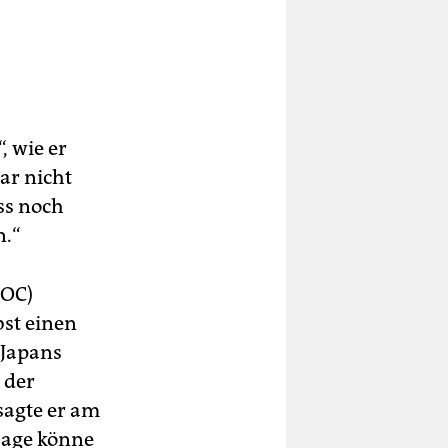
, wie er
ar nicht
ss noch
n.“
IOC)
bst einen
 Japans
 der
sagte er am
sage könne