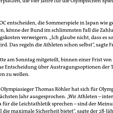
rplatzen, die vier Jahre für die Olympischen Spiel
 IOC entscheiden, die Sommerspiele in Japan wie g
en, könne der Bund im schlimmsten Fall die Zahl
skosten verweigern. „Ich glaube nicht, dass es so
d. Das regeln die Athleten schon selbst“, sagte F
te am Sonntag mitgeteilt, binnen einer Frist von 
e Entscheidung über Austragungsoptionen der T
fen zu wollen.
Olympiasieger Thomas Röhler hat sich für Olym
nächsten Jahr ausgesprochen. „Wir Athleten – inte
 für die Leichtathletik sprechen – sind der Meinu
l die maximale Sicherheit bietet“, sagte der 28-Jä