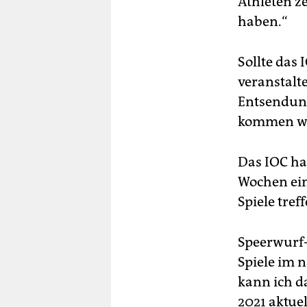
Athleten ze
haben.“
Sollte das
veranstalt
Entsendung
kommen wir
Das IOC hat
Wochen ein
Spiele tref
Speerwurf-
Spiele im 
kann ich da
2021 aktuel