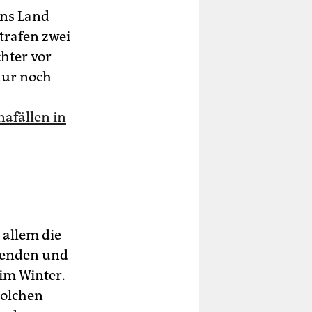
ins Land
trafen zwei
hter vor
nur noch
nafällen in
allem die
tenden und
im Winter.
solchen