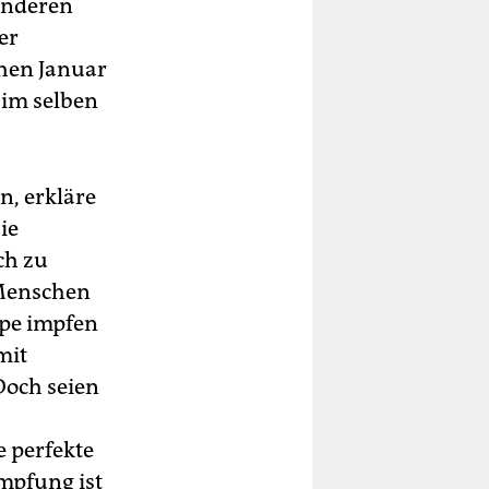
anderen
er
hen Januar
 im selben
n, erkläre
ie
ch zu
 Menschen
ppe impfen
mit
Doch seien
e perfekte
mpfung ist