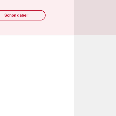
eten Ärzte
nza
Schon dabei!