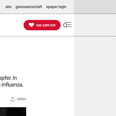
abo
genossenschaft
epaper login

taz zahl ich
taz zahl ich
pfer. In
Influenza.
teilen