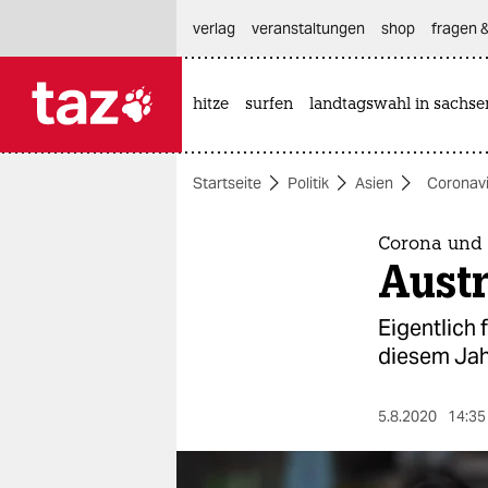
hautnavigation anspringen
hauptinhalt anspringen
footer anspringen
verlag
veranstaltungen
shop
fragen &
hitze
surfen
landtagswahl in sachse

taz zahl ich
taz zahl ich
Startseite
Politik
Asien
Coronavi
themen
politik
Corona und 
Austr
öko
Eigentlich 
gesellschaft
diesem Jah
kultur
5.8.2020
14:35
sport