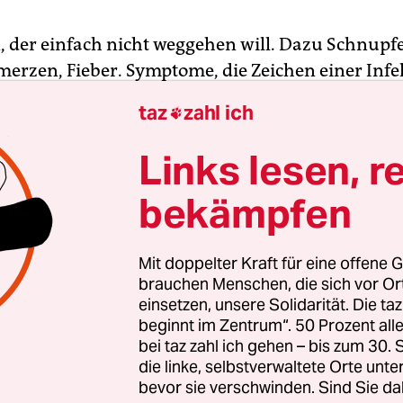
, der einfach nicht weggehen will. Dazu Schnupf
erzen, Fieber. Symptome, die Zeichen einer Infe
virus sein können. Doch nicht nur: Wer hustet 
taz
zahl ich

hat, dazu erhöhte Temperaturen, könnte auch e
e haben –
Influenza
. Vor allem im Winter. In Austr
Links lesen, r
er, und damit Grippesaison. Normalerweise forder
bekämpfen
e in jedem Jahr auch auf der anderen Seite der We
odesopfer, vor allem unter älteren Menschen un
heitlichen Problemen. Nicht aber in diesem Jahr.
Mit doppelter Kraft für eine offene G
brauchen Menschen, die sich vor O
einsetzen, unsere Solidarität. Die ta
19 zwischen Januar und Juni 430 Menschen an d
beginnt im Zentrum“. 50 Prozent a
 starben, waren es in diesem Jahr gerade mal 36.
bei taz zahl ich gehen – bis zum 30
dafür ist die soziale Distanz“, sagt Professor Ian
die linke, selbstverwaltete Orte unte
führenden Grippeexperten der Weltgesundheitsor
bevor sie verschwinden. Sind Sie da