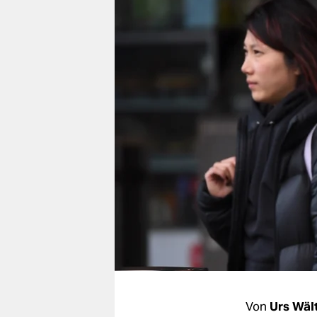
berlin
nord
wahrheit
verlag
verlag
veranstaltungen
shop
fragen & hilfe
unterstützen
abo
genossenschaft
Von
Urs Wält