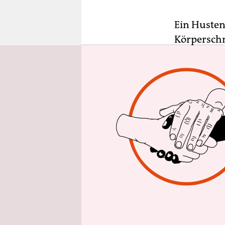
epaper login
Ein Husten
Körperschm
dem Corona
Schnupfen 
eine Gripp
jetzt Wint
Grippewell
Hunderte T
mit gesund
Während 20
von Grippe
Hauptgrund 
einer der 