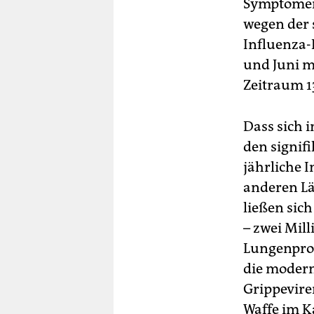
Symptomen 
wegen der s
Influenza
und Juni mi
Zeitraum 1
Dass sich 
den signifi
jährliche 
anderen Lä
ließen sic
– zwei Mil
Lungenprob
die modern
Grippevire
Waffe im K