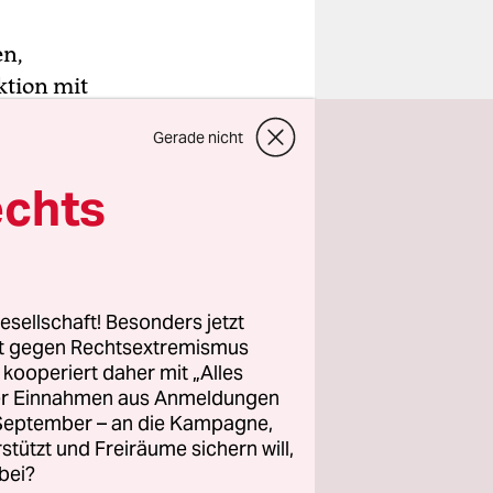
en,
ktion mit
und
Gerade nicht
infach nur
alien ist
echts
t die
lt
d solchen
esellschaft! Besonders jetzt
rt gegen Rechtsextremismus
z kooperiert daher mit „Alles
er Folge
ller Einnahmen aus Anmeldungen
 „Der
. September – an die Kampagne,
 Barr,
rstützt und Freiräume sichern will,
ganisation
bei?