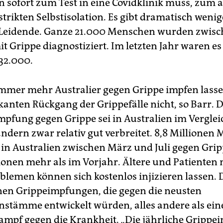
sofort zum Test in eine Covidklinik muss, zum 
trikten Selbstisolation. Es gibt dramatisch wenig
-Leidende. Ganze 21.000 Menschen wurden zwisc
t Grippe diagnostiziert. Im letzten Jahr waren es
32.000.
immer mehr Aus­tralier gegen Grippe impfen lasse
kanten Rückgang der Grippefälle nicht, so Barr. D
Impfung gegen Grippe sei in Australien im Verglei
ndern zwar relativ gut verbreitet. 8,8 Millionen
h in Australien zwischen März und Juli gegen Gri
lionen mehr als im Vorjahr. Ältere und Patienten 
lemen können sich kostenlos injizieren lassen. 
en Grippe­impfungen, die gegen die neusten
nstämme entwickelt würden, alles andere als ein
ampf gegen die Krankheit. „Die jährliche Grippei