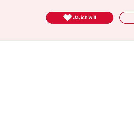
r australischen Stadt Melbourne. Seit April meld
er keinen einzigen Todesfall mehr, der auf Influe

Ja, ich will
hren ist.