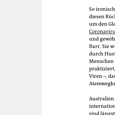
So ironisc
diesen Rü
um den Gl
Coronavir
und gewöhn
Barr. Sie 
durch Hust
Menschen 
praktiziert
Viren –, d
Atemwegkr
Australien
internatio
sind längst