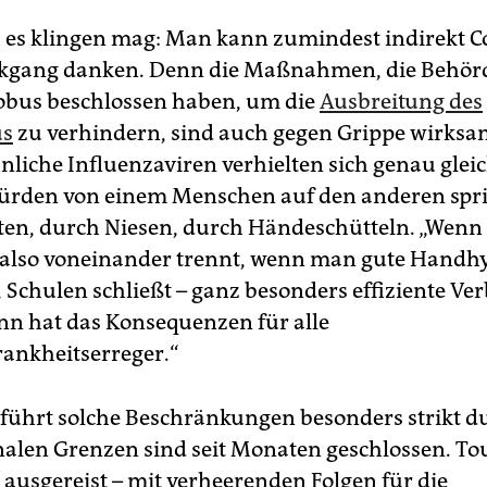
h es klingen mag: Man kann zumindest indirekt Co
ckgang danken. Denn die Maßnahmen, die Behör
obus beschlossen haben, um die
Ausbreitung des
us
zu verhindern, sind auch gegen Grippe wirksa
liche Influenzaviren verhielten sich genau gleic
würden von einem Menschen auf den anderen spr
en, durch Niesen, durch Händeschütteln. „Wenn
also voneinander trennt, wenn man gute Handh
, Schulen schließt – ganz besonders effiziente Ver
ann hat das Konsequenzen für alle
ankheitserreger.“
 führt solche Beschränkungen besonders strikt d
nalen Grenzen sind seit Monaten geschlossen. To
 ausgereist – mit verheerenden Folgen für die