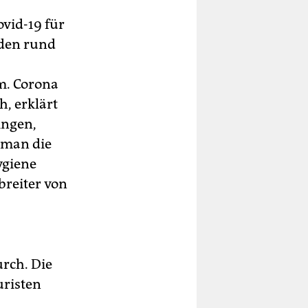
vid-19 für
den rund
m. Corona
h, erklärt
ingen,
 man die
ygiene
breiter von
urch. Die
uristen