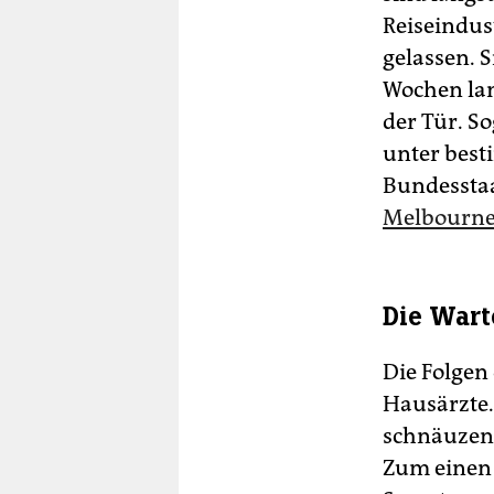
Reiseindus
gelassen. 
Wochen lan
der Tür. S
unter best
Bundesstaa
Melbourn
Die Wart
Die Folgen
Hausärzte.
schnäuzend
Zum einen 