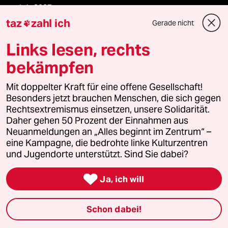
taz lab 2027
taz
zahl ich
Gerade nicht

Links lesen, rechts
Mehr taz Lesestoff
bekämpfen
taz Blogs
Mit doppelter Kraft für eine offene Gesellschaft!
Besonders jetzt brauchen Menschen, die sich gegen
Rechtsextremismus einsetzen, unsere Solidarität.
taz FUTURZWEI
Daher gehen 50 Prozent der Einnahmen aus
Neuanmeldungen an „Alles beginnt im Zentrum“ –
Le Monde diplomatique
eine Kampagne, die bedrohte linke Kulturzentren
und Jugendorte unterstützt. Sind Sie dabei?
taz Archiv

Ja, ich will
Mehr taz Angebote
Schon dabei!