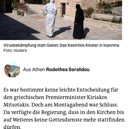
berlin
nord
wahrheit
verlag
Virusbekämpfung statt Gebet: Das Kastritsis Kloster in Ioannina
verlag
Foto: reuters
veranstaltungen
Aus Athen
Rodothea Seralidou
shop
fragen & hilfe
Es war bestimmt keine leichte Entscheidung für
unterstützen
den griechischen Premierminister Kiriakos
Mitsotakis. Doch am Montagabend war Schluss.
abo
Da verfügte die Regierung, dass in den Kirchen bis
genossenschaft
auf Weiteres keine Gottesdienste mehr stattfinden
dürfen.