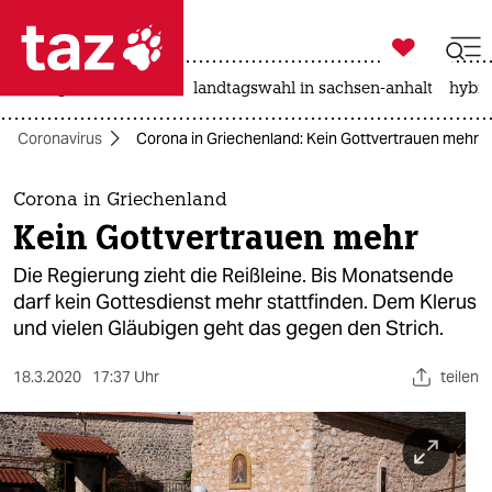

taz zahl ich
niedrigwasser
rente
landtagswahl in sachsen-anhalt
hybri

taz zahl ich
Coronavirus
Corona in Griechenland: Kein Gottvertrauen mehr
taz zahl ich
themen
Corona in Griechenland
Kein Gottvertrauen mehr
politik
Die Regierung zieht die Reißleine. Bis Monatsende
öko
darf kein Gottesdienst mehr stattfinden. Dem Klerus
und vielen Gläubigen geht das gegen den Strich.
gesellschaft
18.3.2020
17:37 Uhr
teilen
kultur
sport