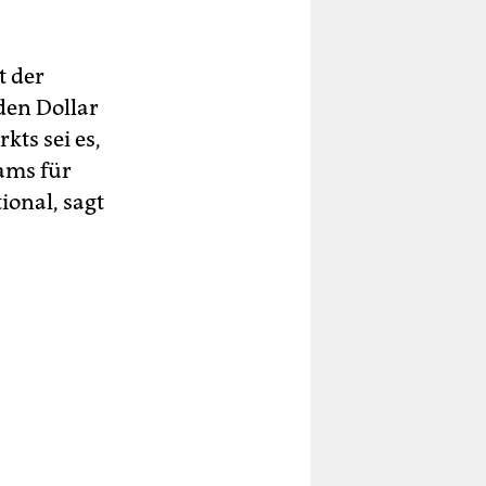
t der
den Dollar
kts sei es,
ams für
ional, sagt