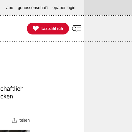
abo
genossenschaft
epaper login

taz zahl ich
taz zahl ich
chaftlich
ocken
teilen