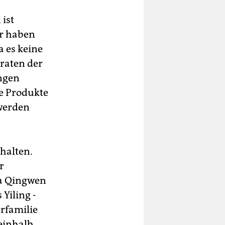
 ist
ur haben
a es keine
 raten der
ngen
he Produkte
werden
halten.
r
a Qingwen
Yiling ­
rfamilie
einhalb