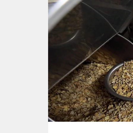
berlin
nord
wahrheit
verlag
verlag
veranstaltungen
shop
fragen & hilfe
unterstützen
abo
genossenschaft