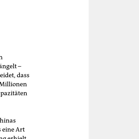
h
ngelt –
idet, dass
Millionen
pazitäten
Chinas
s eine Art
ng erhielt