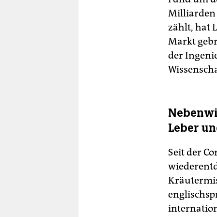
Milliarden
zählt, hat
Markt gebr
der Ingeni
Wissenscha
Nebenwi
Leber un
Seit der C
wiederentd
Kräutermis
englischsp
internatio