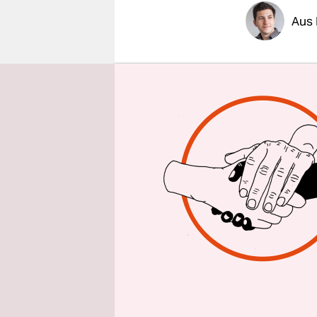
epaper login
Aus 
Als die
Beh
bald über
Während fr
angeliefer
Kräutermi
„Lianhua Q
unter das
Auch Zoe 
bekommen. 
Medien, de
heilen, noc