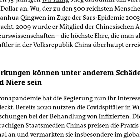
 Dollar an. Wu, der zu den 500 reichsten Mensche
 Lanhua Qingwen im Zuge der Sars-Epidemie 2003
acht. 2009 wurde er Mitglied der Chinesischen 
eurswissenschaften – die höchste Ehre, die man a
ftler in der Volksrepublik China überhaupt erre
rkungen können unter anderem Schäd
d Niere sein
oronapandemie hat die Regierung nun ihr Intere
eckt. Bereits 2020 nutzten die Covidspitäler in 
chungen bei der Behandlung von Infizierten. Di
rachigen Staatsmedien Chinas preisen die Praxis
nal an und vermarkten sie insbesondere im glob