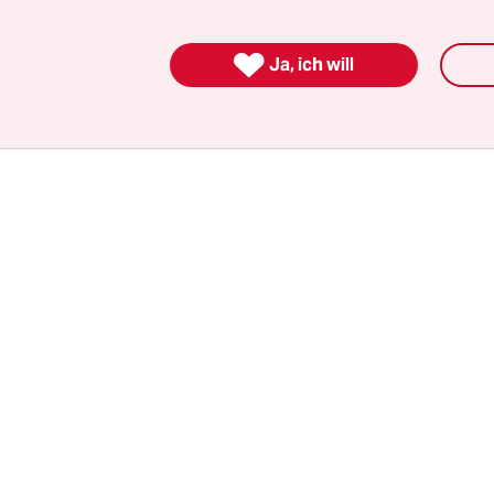
er drei Wochen in ihrer Wohnung eingesperrt ist. 
s die Regierung sich besser auf die wirklich wic

Ja, ich will
 der Leute fokussieren sollte.“