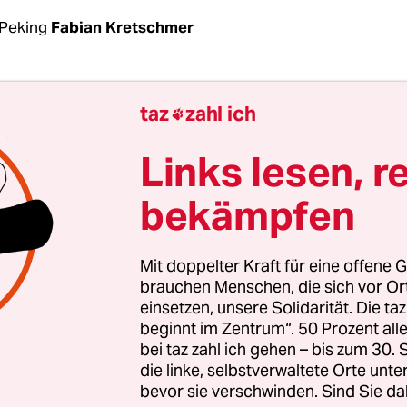
Peking
Fabian Kretschmer
örden Schanghai abriegelten
, klagten die Mens
taz
zahl ich

 die zusammengebrochene Lebensmittelversorgu
isches Gemüse und Speiseöl nur noch sporadisc
Links lesen, r
t wurden, erhielten die knapp 26 Millionen Einwo
bekämpfen
schung aus Süßholzwurzeln und Aprikosensame
ingwen“ heißt das kapselförmige Wundermittel. E
 Sammelspektrum
TCM
– traditionelle chinesisch
Mit doppelter Kraft für eine offene G
brauchen Menschen, die sich vor O
einsetzen, unsere Solidarität. Die ta
Zong und ihre Mitbewohnerinnen haben sechs P
beginnt im Zentrum“. 50 Prozent a
„Wir haben sie nicht geschluckt, denn laut den s
bei taz zahl ich gehen – bis zum 30
nen ich folge, helfen sie weder dabei, Covidsymp
die linke, selbstverwaltete Orte unte
bevor sie verschwinden. Sind Sie da
h eine Infektion zu verhindern“, sagt die Mittzwa