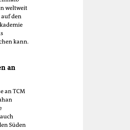
n weltweit
 auf den
Akademie
ls
ichen kann.
en an
sse an TCM
Wuhan
e
 auch
alen Süden