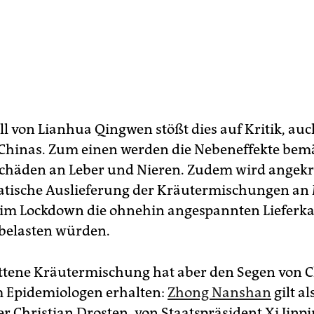
ll von Lianhua Qingwen stößt dies auf Kritik, auc
Chinas. Zum einen werden die Nebeneffekte bemä
chäden an Leber und Nieren. Zudem wird angekre
atische Auslieferung der Kräutermischungen an 
im Lockdown die ohnehin angespannten Lieferka
 belasten würden.
ttene Kräutermischung hat aber den Segen von 
 Epidemiologen erhalten:
Zhong Nanshan
gilt al
r Christian Drosten, von Staatspräsident Xi Jinpi