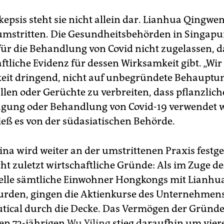
kepsis steht sie nicht allein dar. Lianhua Qingwen
mstritten. Die Gesundheitsbehörden in Singap
 für die Behandlung von Covid nicht zugelassen, d
ftliche Evidenz für dessen Wirksamkeit gibt. „Wir
keit dringend, nicht auf unbegründete Behauptu
llen oder Gerüchte zu verbreiten, dass pflanzlic
ugung oder Behandlung von Covid-19 verwendet 
ieß es von der südasiatischen Behörde.
ina wird weiter an der umstrittenen Praxis festge
ht zuletzt wirtschaftliche Gründe: Als im Zuge de
lle sämtliche Einwohner Hongkongs mit Lianhu
urden, gingen die Aktienkurse des Unternehmens 
ical durch die Decke. Das Vermögen der Gründe
en 73-jährigen
Wu Yiling
stieg daraufhin um vier