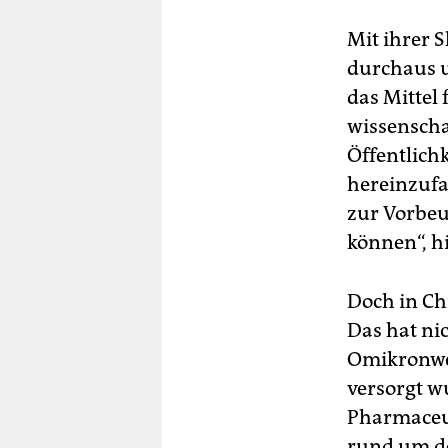
Mit ihrer S
durchaus u
das Mittel
wissenscha
Öffentlich
hereinzufa
zur Vorbe
können“, h
Doch in Ch
Das hat nic
Omikronwe
versorgt w
Pharmaceut
rund um d