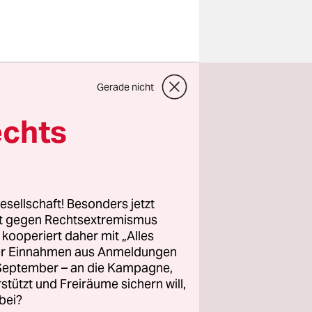
chen schon
Gerade nicht
ng.
h
echts
hner eine
n.
s fällt
e Medizin.
esellschaft! Besonders jetzt
rt gegen Rechtsextremismus
z kooperiert daher mit „Alles
ackungen
ller Einnahmen aus Anmeldungen
ozialen
. September – an die Kampagne,
tome zu
rstützt und Freiräume sichern will,
bei?
nzigerin,