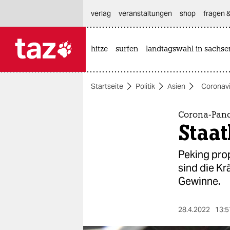
hautnavigation anspringen
hauptinhalt anspringen
footer anspringen
verlag
veranstaltungen
shop
fragen &
hitze
surfen
landtagswahl in sachse

taz zahl ich
taz zahl ich
Startseite
Politik
Asien
Coronavi
themen
politik
Corona-Pand
Staat
öko
Peking prop
gesellschaft
sind die Kr
Gewinne.
kultur
sport
28.4.2022
13:5