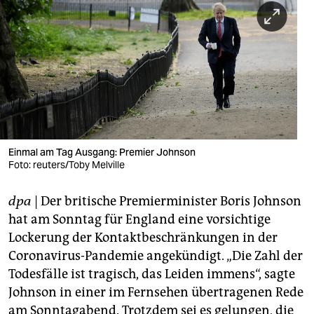
berlin
nord
wahrheit
verlag
verlag
veranstaltungen
Einmal am Tag Ausgang: Premier Johnson
Foto: reuters/Toby Melville
shop
dpa
| Der britische Premierminister Boris Johnson
fragen & hilfe
hat am Sonntag für England eine vorsichtige
unterstützen
Lockerung der Kontaktbeschränkungen in der
Coronavirus-Pandemie angekündigt. „Die Zahl der
abo
Todesfälle ist tragisch, das Leiden immens“, sagte
genossenschaft
Johnson in einer im Fernsehen übertragenen Rede
am Sonntagabend. Trotzdem sei es gelungen, die