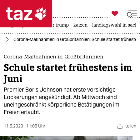

taz zahl ich
bergsteigen
usa unter trump
katzen
landtagswahl in sachs

taz zahl ich
us
Corona-Maßnahmen in Großbritannien: Schule startet frühesten
taz zahl ich
themen
Corona-Maßnahmen in Großbritannien
Schule startet frühestens im
politik
Juni
öko
Premier Boris Johnson hat erste vorsichtige
Lockerungen angekündigt. Ab Mittwoch sind
gesellschaft
uneingeschränkt körperliche Betätigungen im
Freien erlaubt.
kultur
sport
11.5.2020
11:08 Uhr
teilen