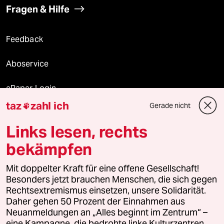
Fragen & Hilfe
Feedback
Aboservice
ePaper Login
taz
zahl ich
Gerade nicht

Downloads für Abonnierende
Links lesen, rechts
bekämpfen
© 2026 taz Verlags und Vertriebs GmbH
Mit doppelter Kraft für eine offene Gesellschaft!
Alle Rechte vorbehalten. Bei rechtlichen Fragen oder für Genehmigungen
wenden Sie sich bitte an
lizenzen@taz.de
Besonders jetzt brauchen Menschen, die sich gegen
Rechtsextremismus einsetzen, unsere Solidarität.
Daher gehen 50 Prozent der Einnahmen aus
Feedback
Redaktionsstatut
Kommune-Richtlinien
KI-
Neuanmeldungen an „Alles beginnt im Zentrum“ –
eine Kampagne, die bedrohte linke Kulturzentren