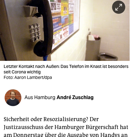
berlin
nord
wahrheit
verlag
verlag
veranstaltungen
Letzter Kontakt nach Außen: Das Telefon im Knast ist besonders
seit Corona wichtig
Foto: Aaron Lambert/dpa
shop
fragen & hilfe
Aus Hamburg
André Zuschlag
unterstützen
abo
Sicherheit oder Resozialisierung? Der
genossenschaft
Justizausschuss der Hamburger Bürgerschaft hat
am Donnerstag über die Ausgabe von Handys an