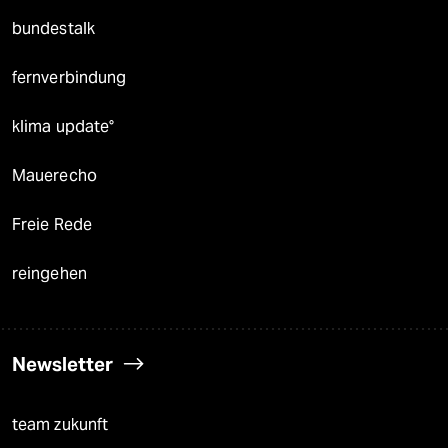
bundestalk
fernverbindung
klima update°
Mauerecho
Freie Rede
reingehen
Newsletter
team zukunft