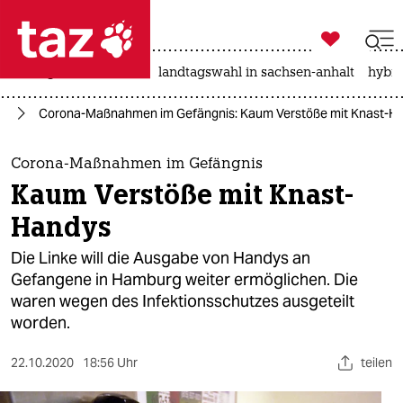

taz zahl ich
niedrigwasser
rente
landtagswahl in sachsen-anhalt
hybri

taz zahl ich
us
Corona-Maßnahmen im Gefängnis: Kaum Verstöße mit Knast-H
taz zahl ich
themen
Corona-Maßnahmen im Gefängnis
Kaum Verstöße mit Knast-
politik
Handys
öko
Die Linke will die Ausgabe von Handys an
Gefangene in Hamburg weiter ermöglichen. Die
gesellschaft
waren wegen des Infektionsschutzes ausgeteilt
worden.
kultur
sport
22.10.2020
18:56 Uhr
teilen