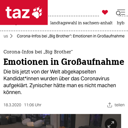

taz zahl ich
niedrigwasser
rente
landtagswahl in sachsen-anhalt
hybri

taz zahl ich
irus
Corona-Infos bei „Big Brother“: Emotionen in Großaufnahme
taz zahl ich
themen
Corona-Infos bei „Big Brother“
Emotionen in Großaufnahme
politik
Die bis jetzt von der Welt abgekapselten
öko
Kandidat*innen wurden über das Coronavirus
aufgeklärt. Zynischer hätte man es nicht machen
gesellschaft
können.
kultur
18.3.2020
11:06 Uhr
teilen
sport