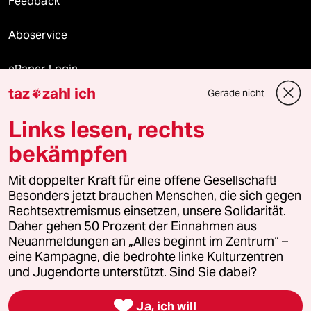
Feedback
Aboservice
ePaper Login
taz
zahl ich
Gerade nicht

Downloads für Abonnierende
Links lesen, rechts
bekämpfen
© 2026 taz Verlags und Vertriebs GmbH
Mit doppelter Kraft für eine offene Gesellschaft!
Alle Rechte vorbehalten. Bei rechtlichen Fragen oder für Genehmigungen
wenden Sie sich bitte an
lizenzen@taz.de
Besonders jetzt brauchen Menschen, die sich gegen
Rechtsextremismus einsetzen, unsere Solidarität.
Daher gehen 50 Prozent der Einnahmen aus
Feedback
Redaktionsstatut
Kommune-Richtlinien
KI-
Neuanmeldungen an „Alles beginnt im Zentrum“ –
eine Kampagne, die bedrohte linke Kulturzentren
Leitlinie
Informant
Datenschutz
Impressum
AGB
und Jugendorte unterstützt. Sind Sie dabei?
Seitenwende
Einwilligungen widerrufen (Ads)

Ja, ich will