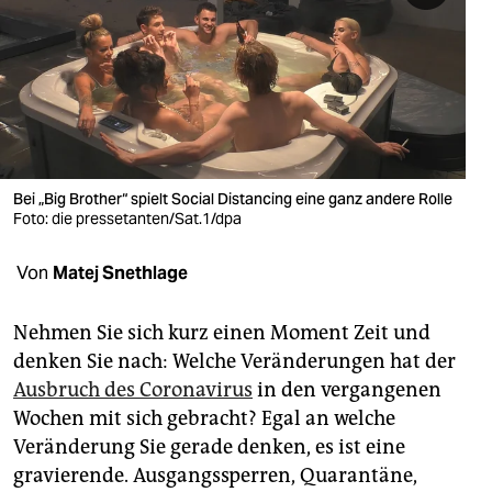
berlin
nord
wahrheit
verlag
verlag
Bei „Big Brother“ spielt Social Distancing eine ganz andere Rolle
Foto: die pressetanten/Sat.1/dpa
veranstaltungen
Von
Matej Snethlage
shop
fragen & hilfe
Nehmen Sie sich kurz einen Moment Zeit und
denken Sie nach: Welche Veränderungen hat der
unterstützen
Ausbruch des Coronavirus
in den vergangenen
abo
Wochen mit sich gebracht? Egal an welche
Veränderung Sie gerade denken, es ist eine
genossenschaft
gravierende. Ausgangssperren, Quarantäne,