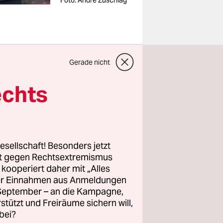
Foto: André Zuschlag
Gerade nicht
schlendern
echts
aut gerade
aße nahe
ne Liter-
nd. Die
esellschaft! Besonders jetzt
llt. Viel
rt gegen Rechtsextremismus
z kooperiert daher mit „Alles
ller Einnahmen aus Anmeldungen
. September – an die Kampagne,
 Fußwege
rstützt und Freiräume sichern will,
treffen,
um
bei?