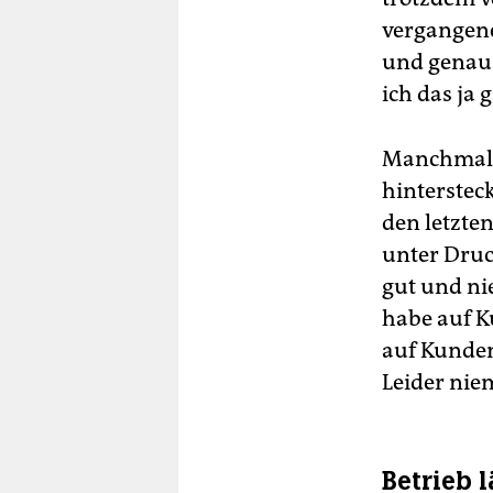
vergangenen
und genaus
ich das ja 
Manchmal d
hinterstec
den letzte
unter Druck
gut und ni
habe auf K
auf Kunden
Leider nie
Betrieb 