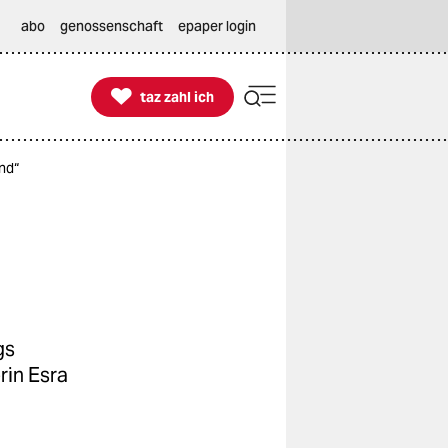
abo
genossenschaft
epaper login

taz zahl ich
taz zahl ich
nd“
gs
rin Esra