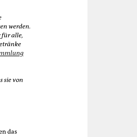
e
ten werden.
für alle,
Getränke
sammlung
s sie von
en das