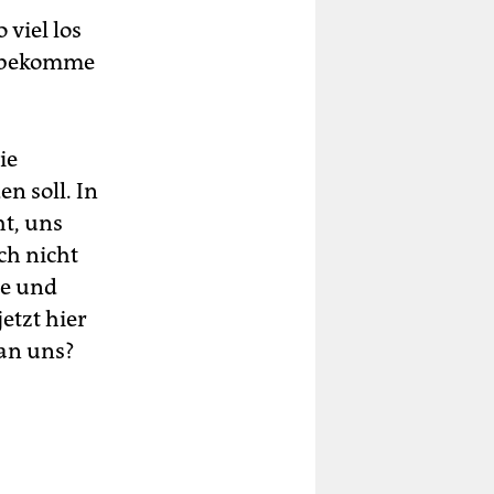
 viel los
, bekomme
ie
n soll. In
ht, uns
ch nicht
ne und
etzt hier
an uns?