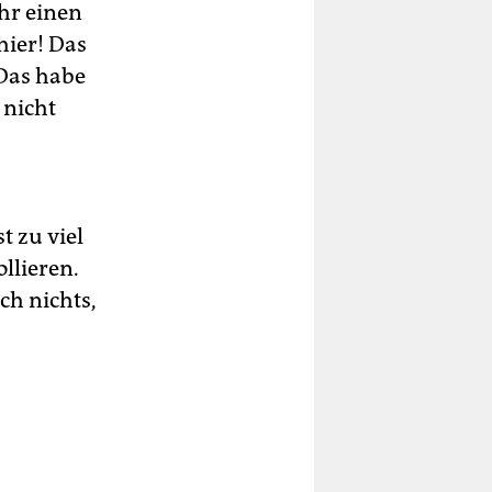
ahr einen
hier! Das
 Das habe
 nicht
t zu viel
llieren.
ch nichts,