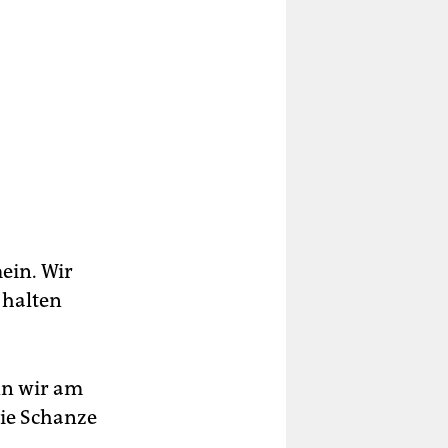
ein. Wir
 halten
nn wir am
die Schanze