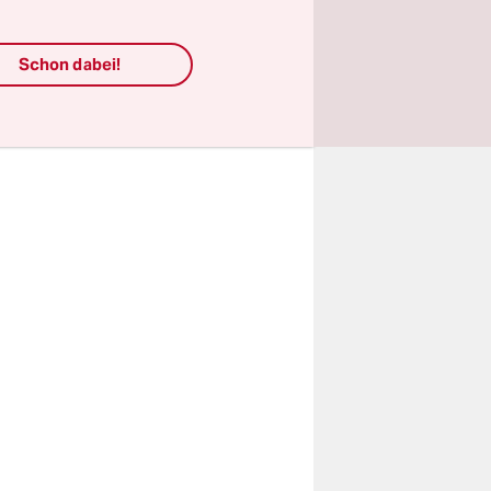
 gilt ein
 Paulis und
 20 Uhr
Schon dabei!