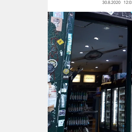
berlin
30.8.2020
12:0
nord
wahrheit
verlag
verlag
veranstaltungen
shop
fragen & hilfe
unterstützen
abo
genossenschaft