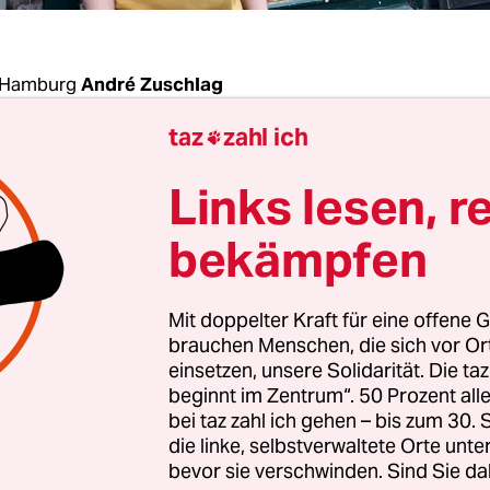
 Hamburg
André Zuschlag
taz
zahl ich

ormittag in der Schanze. Ein paar Tourist*innen 
Links lesen, r
Straßen, Esra Simsek steht an ihrem Platz und sch
 Seit 7 Uhr ist in ihrem Kiosk in der Susannenstr
bekämpfen
Station. Ein älterer Herr in Arbeitsmontur kauft ei
la, ansonsten summt das Radio leise im Hintergru
Mit doppelter Kraft für eine offene G
e mit zig verschiedenen Getränken sind prall gefü
brauchen Menschen, die sich vor O
de nicht.
einsetzen, unsere Solidarität. Die ta
beginnt im Zentrum“. 50 Prozent a
bei taz zahl ich gehen – bis zum 30
 den Wochenenden hingegen
sind die Plätze und
die linke, selbstverwaltete Orte unte
voll
. Es sind vor allem jüngere Leute, die sich hier 
bevor sie verschwinden. Sind Sie da