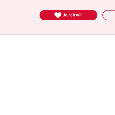
etwas zu trinken
. Doch seit einigen Wochenenden
kaufsverbot in der Schanze und auch in Teilen St.

n. Die Kioske und auch die Supermärkte dürfen ab
Ja, ich will
 Wein und Schnaps mehr verkaufen.