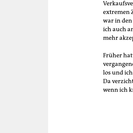
Verkaufsver
extremen Zu
war in den
ich auch a
mehr akzep
Früher hat
vergangene
los und ic
Da verzicht
wenn ich k