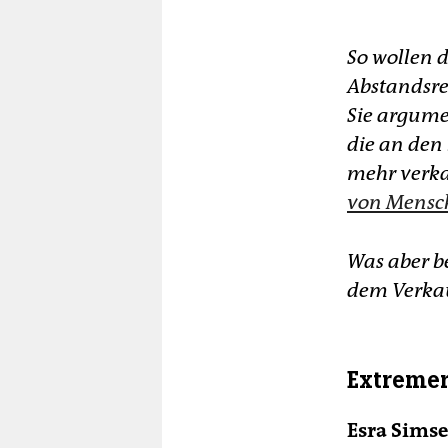
So wollen 
Abstandsre
Sie argumen
die an den
mehr verk
von Mensch
Was aber be
dem Verkau
Extremer
Esra Simse