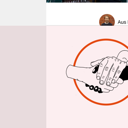
epaper login
Aus
Mi
ttwochv
durch die 
aufs Handy.
der S-Bahn-
Flasche Co
Kühlschränk
los ist gera
Abends an
hier rappel