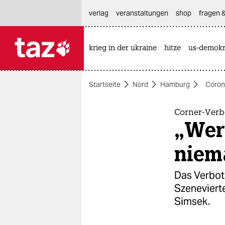
hautnavigation anspringen
hauptinhalt anspringen
footer anspringen
verlag
veranstaltungen
shop
fragen &
krieg in der ukraine
hitze
us-demokr

taz zahl ich
taz zahl ich
Startseite
Nord
Hamburg
Coron
themen
politik
Corner-Verb
„Wer 
öko
niem
gesellschaft
Das Verbot
kultur
Szenevierte
Simsek.
sport