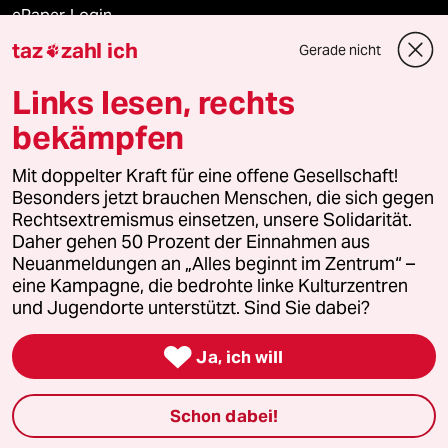
ePaper Login
taz
zahl ich
Gerade nicht

Downloads für Abonnierende
Links lesen, rechts
bekämpfen
© 2026 taz Verlags und Vertriebs GmbH
Mit doppelter Kraft für eine offene Gesellschaft!
Alle Rechte vorbehalten. Bei rechtlichen Fragen oder für Genehmigungen
wenden Sie sich bitte an
lizenzen@taz.de
Besonders jetzt brauchen Menschen, die sich gegen
Rechtsextremismus einsetzen, unsere Solidarität.
Daher gehen 50 Prozent der Einnahmen aus
Feedback
Redaktionsstatut
Kommune-Richtlinien
KI-
Neuanmeldungen an „Alles beginnt im Zentrum“ –
eine Kampagne, die bedrohte linke Kulturzentren
Leitlinie
Informant
Datenschutz
Impressum
AGB
und Jugendorte unterstützt. Sind Sie dabei?
Seitenwende
Einwilligungen widerrufen (Ads)

Ja, ich will
Schon dabei!