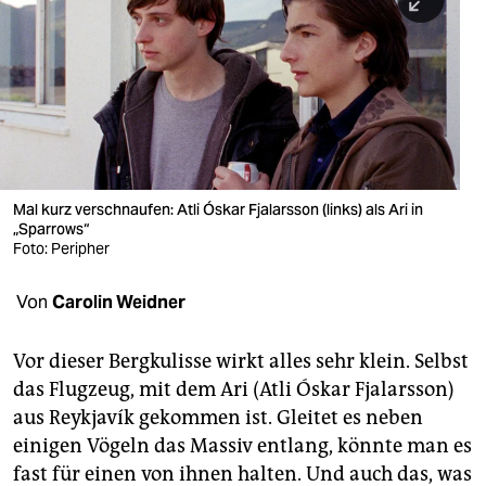
berlin
nord
wahrheit
verlag
verlag
Mal kurz verschnaufen: Atli Óskar Fjalarsson (links) als Ari in
„Sparrows“
veranstaltungen
Foto: Peripher
shop
Von
Carolin Weidner
fragen & hilfe
unterstützen
Vor dieser Bergkulisse wirkt alles sehr klein. Selbst
das Flugzeug, mit dem Ari (Atli Óskar Fjalarsson)
abo
aus Reykjavík gekommen ist. Gleitet es neben
einigen Vögeln das Massiv entlang, könnte man es
genossenschaft
fast für einen von ihnen halten. Und auch das, was