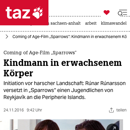

taz zahl ich
hitze
landtagswahl in sachsen-anhalt
arbeit
klimawandel

taz zahl ich
lm
Coming of Age-Film „Sparrows“: Kindmann in erwachsenem Kör
taz zahl ich
themen
Coming of Age-Film „Sparrows“
Kindmann in erwachsenem
politik
Körper
öko
Initiation vor harscher Landschaft: Rúnar Rúnarsson
versetzt in „Sparrows“ einen Jugendlichen von
gesellschaft
Reykjavík an die Peripherie Islands.
kultur
24.11.2016
9:42 Uhr
teilen
sport