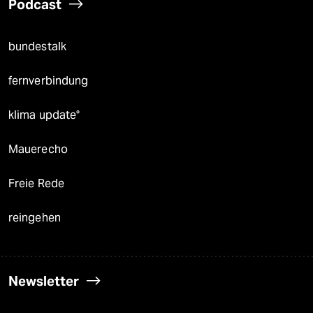
Podcast
bundestalk
fernverbindung
klima update°
Mauerecho
Freie Rede
reingehen
Newsletter