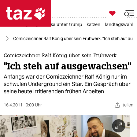

taz zahl ich
hitze
bergsteigen
usa unter trump
katzen
landtagswahl i

taz zahl ich
te
Comiczeichner Ralf König über sein Frühwerk: "Ich steh auf au
taz zahl ich
themen
Comiczeichner Ralf König über sein Frühwerk
"Ich steh auf ausgewachsen"
politik
Anfangs war der Comiczeichner Ralf König nur im
öko
schwulen Underground ein Star. Ein Gespräch über
seine heute irritierenden frühen Arbeiten.
gesellschaft
16.4.2011
0:00 Uhr
teilen
kultur
sport