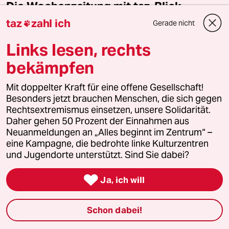
Die Wochenzeitung mit taz-Blick
taz
zahl ich
Gerade nicht

Unsere wochentaz bietet jeden Samstag
Journalismus, der es nicht allen recht macht und
Links lesen, rechts
Stimmen, die woanders nicht gehört werden. Jetzt
zehn Wochen lang kennenlernen.
bekämpfen
Jeden Samstag als gedruckte Zeitung frei Haus
Mit doppelter Kraft für eine offene Gesellschaft!
Zusätzlich digitale Ausgabe inkl. Vorlesefunktion
Besonders jetzt brauchen Menschen, die sich gegen
Rechtsextremismus einsetzen, unsere Solidarität.
Daher gehen 50 Prozent der Einnahmen aus
Jetzt bestellen
Neuanmeldungen an „Alles beginnt im Zentrum“ –
eine Kampagne, die bedrohte linke Kulturzentren
und Jugendorte unterstützt. Sind Sie dabei?
10 Kommentare

/
Ja, ich will
Neueste
Älteste
Schon dabei!
einloggen