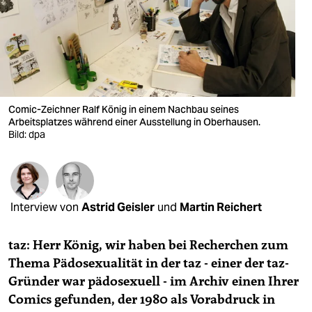
berlin
nord
wahrheit
verlag
Comic-Zeichner Ralf König in einem Nachbau seines
verlag
Arbeitsplatzes während einer Ausstellung in Oberhausen.
Bild: dpa
veranstaltungen
shop
fragen & hilfe
Interview von
Astrid Geisler
und
Martin Reichert
unterstützen
taz: Herr König, wir haben bei Recherchen zum
abo
Thema Pädosexualität in der taz - einer der taz-
Gründer war pädosexuell - im Archiv einen Ihrer
genossenschaft
Comics gefunden, der 1980 als Vorabdruck in