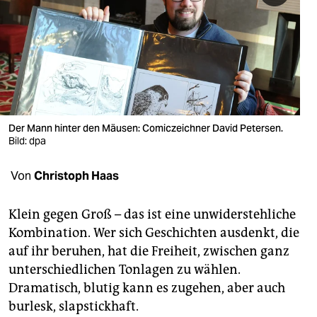
berlin
nord
wahrheit
verlag
verlag
Der Mann hinter den Mäusen: Comiczeichner David Petersen.
Bild: dpa
veranstaltungen
Von
Christoph Haas
shop
fragen & hilfe
Klein gegen Groß – das ist eine unwiderstehliche
Kombination. Wer sich Geschichten ausdenkt, die
unterstützen
auf ihr beruhen, hat die Freiheit, zwischen ganz
abo
unterschiedlichen Tonlagen zu wählen.
Dramatisch, blutig kann es zugehen, aber auch
genossenschaft
burlesk, slapstickhaft.