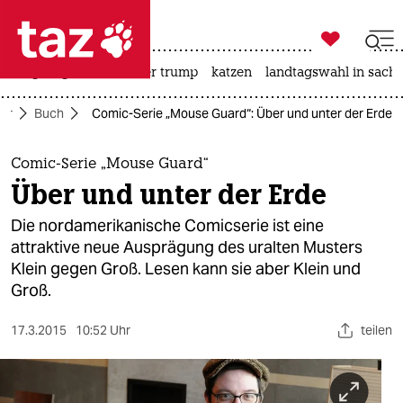

taz zahl ich
bergsteigen
usa unter trump
katzen
landtagswahl in sachs

taz zahl ich
tur
Buch
Comic-Serie „Mouse Guard“: Über und unter der Erde
taz zahl ich
themen
Comic-Serie „Mouse Guard“
Über und unter der Erde
politik
Die nordamerikanische Comicserie ist eine
öko
attraktive neue Ausprägung des uralten Musters
Klein gegen Groß. Lesen kann sie aber Klein und
gesellschaft
Groß.
kultur
17.3.2015
10:52 Uhr
teilen
sport