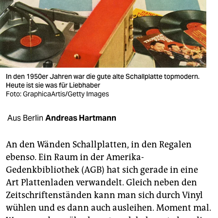
berlin
nord
wahrheit
verlag
In den 1950er Jahren war die gute alte Schallplatte topmodern.
Heute ist sie was für Liebhaber
verlag
Foto: GraphicaArtis/Getty Images
veranstaltungen
Aus Berlin
Andreas Hartmann
shop
fragen & hilfe
An den Wänden Schallplatten, in den Regalen
ebenso. Ein Raum in der Amerika-
unterstützen
Gedenkbibliothek (AGB) hat sich gerade in eine
Art Plattenladen verwandelt. Gleich neben den
abo
Zeitschriftenständen kann man sich durch Vinyl
genossenschaft
wühlen und es dann auch ausleihen. Moment mal.