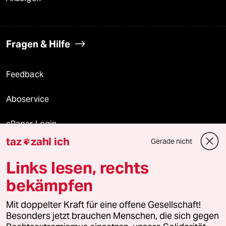
Fragen & Hilfe
Feedback
Aboservice
ePaper Login
taz
zahl ich
Gerade nicht

Downloads für Abonnierende
Links lesen, rechts
bekämpfen
© 2026 taz Verlags und Vertriebs GmbH
Mit doppelter Kraft für eine offene Gesellschaft!
Alle Rechte vorbehalten. Bei rechtlichen Fragen oder für Genehmigungen
wenden Sie sich bitte an
lizenzen@taz.de
Besonders jetzt brauchen Menschen, die sich gegen