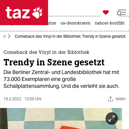

taz zahl ich
krieg in der ukraine
hitze
us-demokraten
nahost-konflikt

taz zahl ich
rlin
Comeback des Vinyl in der Biblothek: Trendy in Szene gesetzt
taz zahl ich
themen
Comeback des Vinyl in der Biblothek
Trendy in Szene gesetzt
politik
Die Berliner Zentral- und Landesbibliothek hat mit
öko
73.000 Exemplaren eine große
Schallplattensammlung. Und die verleiht sie auch.
gesellschaft
19.2.2022
12:00 Uhr
teilen
kultur
sport