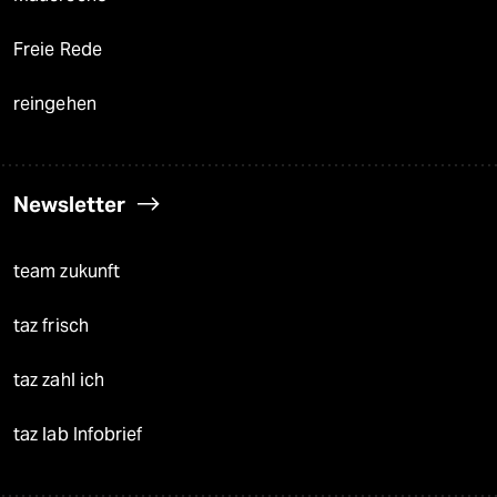
Freie Rede
reingehen
Newsletter
team zukunft
taz frisch
taz zahl ich
taz lab Infobrief